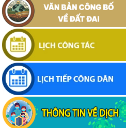
Thông báo về việc niêm yết, công khai hồ sơ mất Giấy chứng nhận
quyền sử dụng đất mang tên ông Cù Văn Châu và bà Nguyễn Thị
Kim Tâm. Thường trú tại: Phường Buôn Hồ, tỉnh Đắk Lắk
(29/07/2026, 00:00)
Thông báo về việc cấp giấy chứng nhận quyền sử dụng đất, tài sản
khác gắn liền với đất cho ông Lê Đình Lộc và ông Lê Đình Hậu sử
dụng đất tại phường Buôn Hồ, tỉnh Đắk Lắk
(24/07/2026, 00:00)
Thông báo về việc niêm yết công khai kết quả kiểm tra hồ sơ đăng
ký, cấp giấy chứng nhận diện tích tăng thêm của ông Nguyễn Tấn
Vương và bà Nguyễn Thị Liễu đang sử dụng đất tại phường Buôn
Hồ, tỉnh Đắk Lắk
(20/07/2026, 00:00)
Thông báo về việc niêm yết, công khai hồ sơ cấp giấy chứng nhận
quyền sử dụng đất lần đầu 02 hồ sơ của các cá nhân đang sử dụng
đất tại Phường Buôn Hồ, tỉnh Đắk Lắk