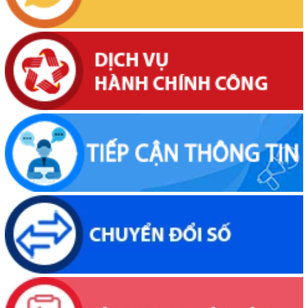
Thông báo về việc niêm yết, công khai hồ sơ cấp giấy chứng nhận
quyền sử dụng đất lần đầu 02 hồ sơ của các cá nhân đang sử dụng
đất tại Phường Buôn Hồ, tỉnh Đắk Lắk
(06/08/2026, 00:00)
Thông báo về việc niêm yết, công khai hồ sơ mất Giấy chứng nhận
quyền sử dụng đất mang tên bà Nguyễn Thị Hạnh. Thường trú tại:
Phường Buôn Hồ, tỉnh Đắk Lắk
(06/08/2026, 00:00)
Thông báo về việc niêm yết, công khai hồ sơ mất Giấy chứng nhận
quyền sử dụng đất mang tên ông Phạm Quốc Việt và bà Nông Thị
Ngọc Loan. Thường trú tại: Phường Buôn Hồ, tỉnh Đắk Lắk
(06/08/2026, 00:00)
V/v công khai Quyết định số 2412/QĐ-UBND ngày 31/7/2026 của
UBND tỉnh Đắk Lắk về việc bổ nhiệm hòa giải viên lao động trên địa
bàn tỉnh Đắk Lắk