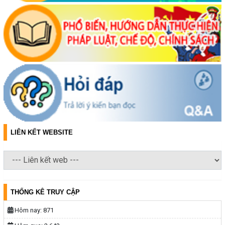
(06/08/2026, 00:00)
Thông báo về việc niêm yết, công khai hồ sơ mất Giấy chứng nhận
quyền sử dụng đất mang tên bà Nguyễn Thị Hạnh. Thường trú tại:
Phường Buôn Hồ, tỉnh Đắk Lắk
(06/08/2026, 00:00)
Thông báo về việc niêm yết, công khai hồ sơ mất Giấy chứng nhận
quyền sử dụng đất mang tên ông Phạm Quốc Việt và bà Nông Thị
Ngọc Loan. Thường trú tại: Phường Buôn Hồ, tỉnh Đắk Lắk
(06/08/2026, 00:00)
LIÊN KẾT WEBSITE
V/v công khai Quyết định số 2412/QĐ-UBND ngày 31/7/2026 của
UBND tỉnh Đắk Lắk về việc bổ nhiệm hòa giải viên lao động trên địa
bàn tỉnh Đắk Lắk
(04/08/2026, 00:00)
THỐNG KÊ TRUY CẬP
Thông báo về việc niêm yết công khai Dự thảo phương án bồi
thường, hỗ trợ và bảng công khai phương án chi tiết kinh phí bồi
Hôm nay:
871
thường, hỗ trợ khi Nhà nước thu hồi đất để thực hiện Dự án: Cải