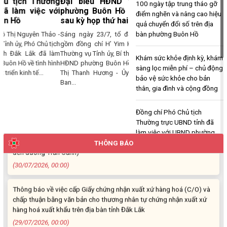
Đại biểu HĐND tỉnh và HĐND
100 ngày tập trung tháo gỡ
Ngọc Loan. Thường trú tại: Phường Buôn Hồ, tỉnh Đắk Lắk
phường Buôn Hồ tiếp xúc cử tri
điểm nghẽn và nâng cao hiệu
sau kỳ họp thứ hai
(06/08/2026, 00:00)
quả chuyển đổi số trên địa
bàn phường Buôn Hồ
Sáng ngày 23/7, tổ đại biểu HĐND tỉnh
gồm đồng chí H’ Yim Kđoh - Ủy viên Ban
V/v công khai Quyết định số 2412/QĐ-UBND ngày 31/7/2026 của
Thường vụ Tỉnh ủy, Bí thư Đảng ủy, Chủ tịch
UBND tỉnh Đắk Lắk về việc bổ nhiệm hòa giải viên lao động trên địa
Khám sức khỏe định kỳ, khám
HĐND phường Buôn Hồ; đồng chí Nguyễn
bàn tỉnh Đắk Lắk
sàng lọc miễn phí – chủ động
Thị Thanh Hương - Ủy viên chuyên trách
bảo vệ sức khỏe cho bản
(04/08/2026, 00:00)
Ban...
thân, gia đình và cộng đồng
Thông báo về việc niêm yết công khai Dự thảo phương án bồi
Đồng chí Phó Chủ tịch
thường, hỗ trợ và bảng công khai phương án chi tiết kinh phí bồi
Thường trực UBND tỉnh đã
thường, hỗ trợ khi Nhà nước thu hồi đất để thực hiện Dự án: Cải
làm việc với UBND phường
tạo, nâng cấp đường Nơ Trang Lơng (đoạn từ đường Nguyễn Hiền
Buôn Hồ
đến đường Trần Cảnh)
THÔNG BÁO
(30/07/2026, 00:00)
Đại biểu HĐND tỉnh và HĐND
phường Buôn Hồ tiếp xúc cử
Thông báo về việc cấp Giấy chứng nhận xuất xứ hàng hoá (C/O) và
tri sau kỳ họp thứ hai
chấp thuận bằng văn bản cho thương nhân tự chứng nhận xuất xứ
hàng hoá xuất khẩu trên địa bàn tỉnh Đắk Lắk
Lãnh đạo Tỉnh Đắk Lắk và
(29/07/2026, 00:00)
phường Buôn Hồ thăm, tặng