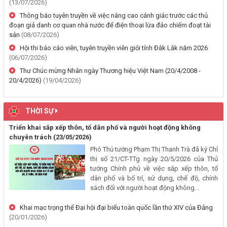
quyền sử dụng đất lần đầu 02 hồ sơ của các cá nhân đang sử dụng
(13/07/2026)
đất tại Phường Buôn Hồ, tỉnh Đắk Lắk
Thông báo tuyên truyền về việc nâng cao cảnh giác trước các thủ
(06/08/2026, 00:00)
đoạn giả danh cơ quan nhà nước để điện thoại lừa đảo chiếm đoạt tài
sản
(08/07/2026)
Thông báo về việc niêm yết, công khai hồ sơ mất Giấy chứng nhận
Hội thi báo cáo viên, tuyên truyền viên giỏi tỉnh Đắk Lắk năm 2026
(06/07/2026)
quyền sử dụng đất mang tên bà Nguyễn Thị Hạnh. Thường trú tại:
Phường Buôn Hồ, tỉnh Đắk Lắk
Thư Chúc mừng Nhân ngày Thương hiệu Việt Nam (20/4/2008 -
20/4/2026)
(19/04/2026)
(06/08/2026, 00:00)
Thông báo về việc niêm yết, công khai hồ sơ mất Giấy chứng nhận
THỜI SỰ
quyền sử dụng đất mang tên ông Phạm Quốc Việt và bà Nông Thị
Ngọc Loan. Thường trú tại: Phường Buôn Hồ, tỉnh Đắk Lắk
Triển khai sắp xếp thôn, tổ dân phố và người hoạt động không
chuyên trách
(23/05/2026)
(06/08/2026, 00:00)
Phó Thủ tướng Phạm Thị Thanh Trà đã ký Chỉ
thị số 21/CT-TTg ngày 20/5/2026 của Thủ
V/v công khai Quyết định số 2412/QĐ-UBND ngày 31/7/2026 của
tướng Chính phủ về việc sắp xếp thôn, tổ
UBND tỉnh Đắk Lắk về việc bổ nhiệm hòa giải viên lao động trên địa
dân phố và bố trí, sử dụng, chế độ, chính
bàn tỉnh Đắk Lắk
sách đối với người hoạt động không...
(04/08/2026, 00:00)
Khai mạc trọng thể Đại hội đại biểu toàn quốc lần thứ XIV của Đảng
(20/01/2026)
Thông báo về việc niêm yết công khai Dự thảo phương án bồi