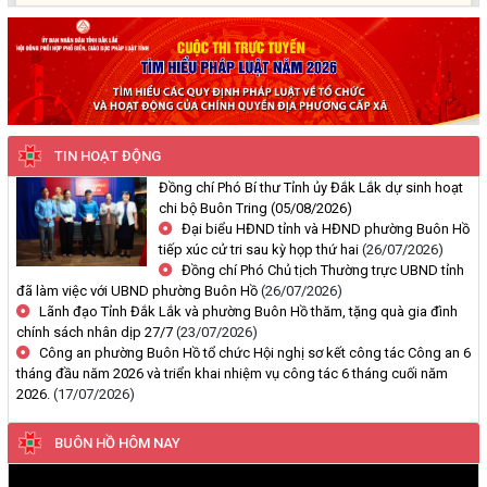
quà gia đình chính sách nhân
Thông báo công khai về việc đo đạc, ký giáp ranh đối với thửa đất
dịp 27/7
số 59, tờ bản đồ số 89 thuộc Đoàn Kết 1, phường Buôn Hồ, tỉnh
Đắk Lắk do Nguyễn Thị Bích Liên và bà Nguyễn Thị Kiều Oanh;
thường trú tại TDP An Bình 4, phường Buôn Hồ, tỉnh Đắk Lắk đang
sử dụng
(29/07/2026, 00:00)
TIN HOẠT ĐỘNG
Đồng chí Phó Bí thư Tỉnh ủy Đắk Lắk dự sinh hoạt
Thông báo về việc niêm yết, công khai hồ sơ mất Giấy chứng nhận
chi bộ Buôn Tring
(05/08/2026)
quyền sử dụng đất mang tên ông Cù Văn Châu và bà Nguyễn Thị
Đại biểu HĐND tỉnh và HĐND phường Buôn Hồ
Kim Tâm. Thường trú tại: Phường Buôn Hồ, tỉnh Đắk Lắk
tiếp xúc cử tri sau kỳ họp thứ hai
(26/07/2026)
(29/07/2026, 00:00)
Đồng chí Phó Chủ tịch Thường trực UBND tỉnh
đã làm việc với UBND phường Buôn Hồ
(26/07/2026)
Thông báo về việc cấp giấy chứng nhận quyền sử dụng đất, tài sản
Lãnh đạo Tỉnh Đắk Lắk và phường Buôn Hồ thăm, tặng quà gia đình
chính sách nhân dịp 27/7
(23/07/2026)
khác gắn liền với đất cho ông Lê Đình Lộc và ông Lê Đình Hậu sử
Công an phường Buôn Hồ tổ chức Hội nghị sơ kết công tác Công an 6
dụng đất tại phường Buôn Hồ, tỉnh Đắk Lắk
tháng đầu năm 2026 và triển khai nhiệm vụ công tác 6 tháng cuối năm
(24/07/2026, 00:00)
2026.
(17/07/2026)
Thông báo về việc niêm yết công khai kết quả kiểm tra hồ sơ đăng
BUÔN HỒ HÔM NAY
ký, cấp giấy chứng nhận diện tích tăng thêm của ông Nguyễn Tấn
Vương và bà Nguyễn Thị Liễu đang sử dụng đất tại phường Buôn