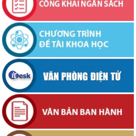
(04/08/2026, 00:00)
Thông báo về việc niêm yết công khai Dự thảo phương án bồi
thường, hỗ trợ và bảng công khai phương án chi tiết kinh phí bồi
thường, hỗ trợ khi Nhà nước thu hồi đất để thực hiện Dự án: Cải
tạo, nâng cấp đường Nơ Trang Lơng (đoạn từ đường Nguyễn Hiền
đến đường Trần Cảnh)
(30/07/2026, 00:00)
Thông báo về việc cấp Giấy chứng nhận xuất xứ hàng hoá (C/O) và
chấp thuận bằng văn bản cho thương nhân tự chứng nhận xuất xứ
hàng hoá xuất khẩu trên địa bàn tỉnh Đắk Lắk
(29/07/2026, 00:00)
Thông báo công khai về việc đo đạc, ký giáp ranh đối với thửa đất
số 59, tờ bản đồ số 89 thuộc Đoàn Kết 1, phường Buôn Hồ, tỉnh
Đắk Lắk do Nguyễn Thị Bích Liên và bà Nguyễn Thị Kiều Oanh;
thường trú tại TDP An Bình 4, phường Buôn Hồ, tỉnh Đắk Lắk đang
sử dụng
(29/07/2026, 00:00)