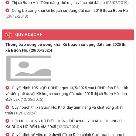
Thị xã Buôn Hồ - Tiềm năng, thế mạnh và cơ hội đầu tư
(02/07/2019)
(29/07/2026, 00:00)
Công bố công khai kế hoạch sử dụng đất năm 2018 thị xã Buôn Hồ
(29/12/2018)
Thông báo về việc cấp giấy chứng nhận quyền sử dụng đất, tài sản
khác gắn liền với đất cho ông Lê Đình Lộc và ông Lê Đình Hậu sử
dụng đất tại phường Buôn Hồ, tỉnh Đắk Lắk
QUY HOẠCH
(24/07/2026, 00:00)
Thông báo công bố công khai Kế hoạch sử dụng đất năm 2025 thị
xã Buôn Hồ.
(20/05/2025)
Thông báo về việc niêm yết công khai kết quả kiểm tra hồ sơ đăng
ký, cấp giấy chứng nhận diện tích tăng thêm của ông Nguyễn Tấn
Vương và bà Nguyễn Thị Liễu đang sử dụng đất tại phường Buôn
Hồ, tỉnh Đắk Lắk
(20/07/2026, 00:00)
Quyết định 1051/QĐ-UBND ngày 13/5/2025 của UBND tỉnh Đắk Lắk
về việc phê duyệt Kế hoạch sử dụng đất năm 2025 thị xã Buôn Hồ, tỉnh
Thông báo về việc niêm yết, công khai hồ sơ cấp giấy chứng nhận
Đắk Lắk
(13/05/2025)
quyền sử dụng đất lần đầu 02 hồ sơ của các cá nhân đang sử dụng
Quy hoạch thị xã Buôn Hồ: Khơi dậy tiềm năng và khát vọng phát
đất tại Phường Buôn Hồ, tỉnh Đắk Lắk
triển
(16/07/2024)
(06/08/2026, 00:00)
HỘI NGHỊ CÔNG BỐ ĐIỀU CHỈNH ĐỒ ÁN QUY HOẠCH CHUNG THỊ
XÃ BUÔN HỒ ĐẾN NĂM 2045
(12/03/2024)
Thông báo về việc niêm yết, công khai hồ sơ mất Giấy chứng nhận
Quyết định về việc phê duyệt đồ án Điều chỉnh Quy hoạch chung thị