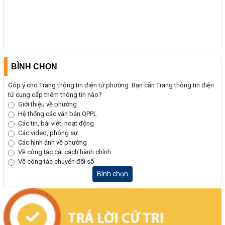
(24/07/2026, 00:00)
Thông báo về việc niêm yết công khai kết quả kiểm tra hồ sơ đăng
ký, cấp giấy chứng nhận diện tích tăng thêm của ông Nguyễn Tấn
Vương và bà Nguyễn Thị Liễu đang sử dụng đất tại phường Buôn
BÌNH CHỌN
Hồ, tỉnh Đắk Lắk
(20/07/2026, 00:00)
Góp ý cho Trang thông tin điện tử phường: Bạn cần Trang thông tin điện
tử cung cấp thêm thông tin nào?
Giới thiệu về phường
Hệ thống các văn bản QPPL
Các tin, bài viết, hoạt động
Các video, phóng sự
Các hình ảnh về phường
Về công tác cải cách hành chính
Về công tác chuyển đổi số
Bình chọn