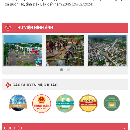
quyền sử dụng đất mang tên bà Nguyễn Thị Hạnh. Thường trú tại:
xã Buôn Hồ, tỉnh Đắk Lắk đến năm 2045
(26/02/2024)
Phường Buôn Hồ, tỉnh Đắk Lắk
(06/08/2026, 00:00)
THƯ VIỆN HÌNH ẢNH
Thông báo về việc niêm yết, công khai hồ sơ mất Giấy chứng nhận
quyền sử dụng đất mang tên ông Phạm Quốc Việt và bà Nông Thị
Ngọc Loan. Thường trú tại: Phường Buôn Hồ, tỉnh Đắk Lắk
(06/08/2026, 00:00)
‹
›
V/v công khai Quyết định số 2412/QĐ-UBND ngày 31/7/2026 của
UBND tỉnh Đắk Lắk về việc bổ nhiệm hòa giải viên lao động trên địa
bàn tỉnh Đắk Lắk
(04/08/2026, 00:00)
CÁC CHUYÊN MỤC KHÁC
Thông báo về việc niêm yết công khai Dự thảo phương án bồi
thường, hỗ trợ và bảng công khai phương án chi tiết kinh phí bồi
thường, hỗ trợ khi Nhà nước thu hồi đất để thực hiện Dự án: Cải
tạo, nâng cấp đường Nơ Trang Lơng (đoạn từ đường Nguyễn Hiền
đến đường Trần Cảnh)
(30/07/2026, 00:00)
GIỚI THIỆU