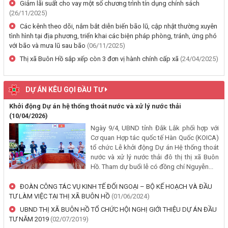
thường, hỗ trợ và bảng công khai phương án chi tiết kinh phí bồi
Giảm lãi suất cho vay một số chương trình tín dụng chính sách
thường, hỗ trợ khi Nhà nước thu hồi đất để thực hiện Dự án: Cải
(26/11/2025)
tạo, nâng cấp đường Nơ Trang Lơng (đoạn từ đường Nguyễn Hiền
Các kênh theo dõi, nắm bắt diễn biến bão lũ, cập nhật thường xuyên
đến đường Trần Cảnh)
tình hình tại địa phương, triển khai các biện pháp phòng, tránh, ứng phó
với bão và mưa lũ sau bão
(06/11/2025)
(30/07/2026, 00:00)
Thị xã Buôn Hồ sắp xếp còn 3 đơn vị hành chính cấp xã
(24/04/2025)
Thông báo về việc cấp Giấy chứng nhận xuất xứ hàng hoá (C/O) và
chấp thuận bằng văn bản cho thương nhân tự chứng nhận xuất xứ
DỰ ÁN KÊU GỌI ĐẦU TƯ
hàng hoá xuất khẩu trên địa bàn tỉnh Đắk Lắk
(29/07/2026, 00:00)
Khởi động Dự án hệ thống thoát nước và xử lý nước thải
(10/04/2026)
Thông báo công khai về việc đo đạc, ký giáp ranh đối với thửa đất
Ngày 9/4, UBND tỉnh Đắk Lắk phối hợp với
Cơ quan Hợp tác quốc tế Hàn Quốc (KOICA)
số 59, tờ bản đồ số 89 thuộc Đoàn Kết 1, phường Buôn Hồ, tỉnh
tổ chức Lễ khởi động Dự án Hệ thống thoát
Đắk Lắk do Nguyễn Thị Bích Liên và bà Nguyễn Thị Kiều Oanh;
nước và xử lý nước thải đô thị thị xã Buôn
thường trú tại TDP An Bình 4, phường Buôn Hồ, tỉnh Đắk Lắk đang
Hồ. Tham dự buổi lễ có đồng chí Nguyễn...
sử dụng
(29/07/2026, 00:00)
ĐOÀN CÔNG TÁC VỤ KINH TẾ ĐỐI NGOẠI – BỘ KẾ HOẠCH VÀ ĐẦU
TƯ LÀM VIỆC TẠI THỊ XÃ BUÔN HỒ
(01/06/2024)
Thông báo về việc niêm yết, công khai hồ sơ mất Giấy chứng nhận
UBND THỊ XÃ BUÔN HỒ TỔ CHỨC HỘI NGHỊ GIỚI THIỆU DỰ ÁN ĐẦU
quyền sử dụng đất mang tên ông Cù Văn Châu và bà Nguyễn Thị
TƯ NĂM 2019
(02/07/2019)
Kim Tâm. Thường trú tại: Phường Buôn Hồ, tỉnh Đắk Lắk