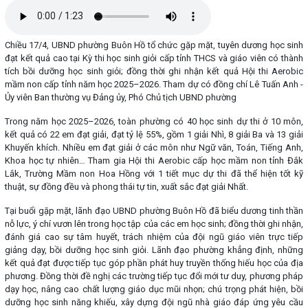
Chiều 17/4, UBND phường Buôn Hồ tổ chức gặp mặt, tuyên dương học sinh
đạt kết quả cao tại Kỳ thi học sinh giỏi cấp tỉnh THCS và giáo viên có thành
tích bồi dưỡng học sinh giỏi; đồng thời ghi nhận kết quả Hội thi Aerobic
mầm non cấp tỉnh năm học 2025–2026. Tham dự có đồng chí Lê Tuấn Anh -
Ủy viên Ban thường vụ Đảng ủy, Phó Chủ tịch UBND phường
Trong năm học 2025–2026, toàn phường có 40 học sinh dự thi ở 10 môn,
kết quả có 22 em đạt giải, đạt tỷ lệ 55%, gồm 1 giải Nhì, 8 giải Ba và 13 giải
Khuyến khích. Nhiều em đạt giải ở các môn như Ngữ văn, Toán, Tiếng Anh,
Khoa học tự nhiên… Tham gia Hội thi Aerobic cấp học mầm non tỉnh Đắk
Lắk, Trường Mầm non Hoa Hồng với 1 tiết mục dự thi đã thể hiện tốt kỹ
thuật, sự đồng đều và phong thái tự tin, xuất sắc đạt giải Nhất.
Tại buổi gặp mặt, lãnh đạo UBND phường Buôn Hồ đã biểu dương tinh thần
nỗ lực, ý chí vươn lên trong học tập của các em học sinh; đồng thời ghi nhận,
đánh giá cao sự tâm huyết, trách nhiệm của đội ngũ giáo viên trực tiếp
giảng dạy, bồi dưỡng học sinh giỏi. Lãnh đạo phường khẳng định, những
kết quả đạt được tiếp tục góp phần phát huy truyền thống hiếu học của địa
phương. Đồng thời đề nghị các trường tiếp tục đổi mới tư duy, phương pháp
dạy học, nâng cao chất lượng giáo dục mũi nhọn; chú trọng phát hiện, bồi
dưỡng học sinh năng khiếu, xây dựng đội ngũ nhà giáo đáp ứng yêu cầu