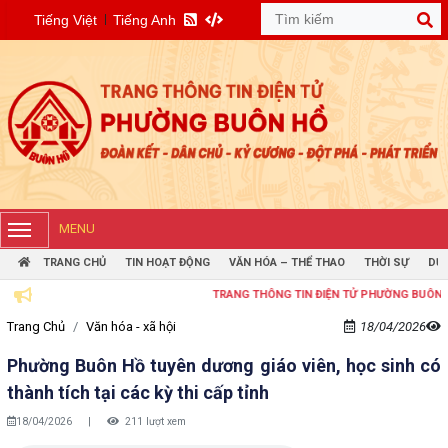
Tiếng Việt
Tiếng Anh
MENU
TRANG CHỦ
TIN HOẠT ĐỘNG
VĂN HÓA – THỂ THAO
THỜI SỰ
DỰ 
TRANG THÔNG TIN ĐIỆN TỬ PHƯỜNG BUÔN HỒ
Trang Chủ
Văn hóa - xã hội
18/04/2026
Phường Buôn Hồ tuyên dương giáo viên, học sinh có
thành tích tại các kỳ thi cấp tỉnh
18/04/2026
|
211 lượt xem