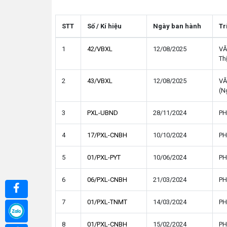
STT
Số / Kí hiệu
Ngày ban hành
Tr
1
42/VBXL
12/08/2025
VĂ
Th
2
43/VBXL
12/08/2025
VĂ
(N
3
PXL-UBND
28/11/2024
PH
4
17/PXL-CNBH
10/10/2024
PH
5
01/PXL-PYT
10/06/2024
PH
6
06/PXL-CNBH
21/03/2024
PH
7
01/PXL-TNMT
14/03/2024
PH
8
01/PXL-CNBH
15/02/2024
PH