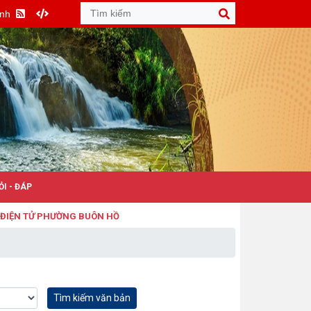
Anh
ỎI - ĐÁP
 TỬ PHƯỜNG BUÔN HỒ