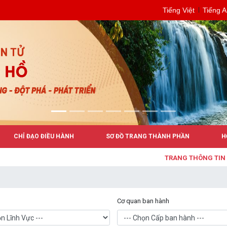
Tiếng Việt
Tiếng 
CHỈ ĐẠO ĐIỀU HÀNH
SƠ ĐỒ TRANG THÀNH PHẦN
H
TRANG THÔNG TIN ĐIỆN
Cơ quan ban hành