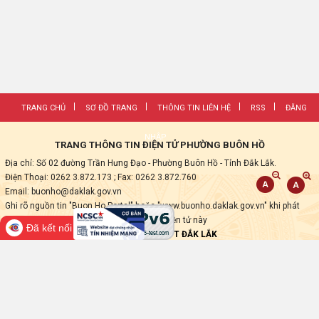
TRANG CHỦ
SƠ ĐỒ TRANG
THÔNG TIN LIÊN HỆ
RSS
ĐĂNG
NHẬP
TRANG THÔNG TIN ĐIỆN TỬ PHƯỜNG BUÔN HỒ
Địa chỉ: Số 02 đường Trần Hưng Đạo - Phường Buôn Hồ - Tỉnh Đắk Lắk.
Điện Thoại: 0262 3.872.173
; Fax:
0262 3.872.760
Email: buonho@daklak.gov.vn
Ghi rõ nguồn tin "Buon Ho Portal" hoặc "www.buonho.daklak.gov.vn" khi phát
hành lại các thông tin từ Trang thông tin điện tử này
Đã kết nối EMC
Thực hiện bởi
VNPT ĐẮK LẮK