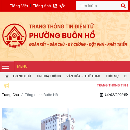
Tiếng Việt
Tiếng Anh
MENU
TRANG CHỦ
TIN HOẠT ĐỘNG
VĂN HÓA – THỂ THAO
THỜI SỰ
DỰ 
TRANG THÔNG TIN ĐIỆN TỬ P
Trang Chủ
Tổng quan Buôn Hồ
14/02/2023