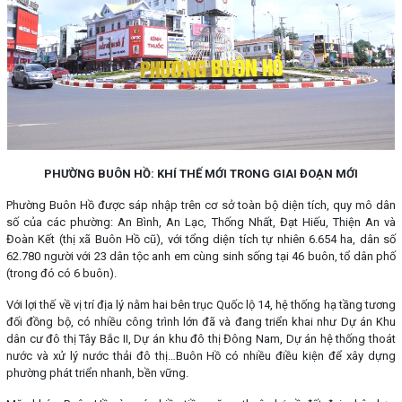
PHƯỜNG BUÔN HỒ: KHÍ THẾ MỚI TRONG GIAI ĐOẠN MỚI
Phường Buôn Hồ được sáp nhập trên cơ sở toàn bộ diện tích, quy mô dân
số của các phường: An Bình, An Lạc, Thống Nhất, Đạt Hiếu, Thiện An và
Đoàn Kết (thị xã Buôn Hồ cũ), với tổng diện tích tự nhiên 6.654 ha, dân số
62.780 người với 23 dân tộc anh em cùng sinh sống tại 46 buôn, tổ dân phố
(trong đó có 6 buôn).
Với lợi thế về vị trí địa lý nằm hai bên trục Quốc lộ 14, hệ thống hạ tầng tương
đối đồng bộ, có nhiều công trình lớn đã và đang triển khai như Dự án Khu
dân cư đô thị Tây Bắc II, Dự án khu đô thị Đông Nam, Dự án hệ thống thoát
nước và xử lý nước thải đô thị…Buôn Hồ có nhiều điều kiện để xây dựng
phường phát triển nhanh, bền vững.