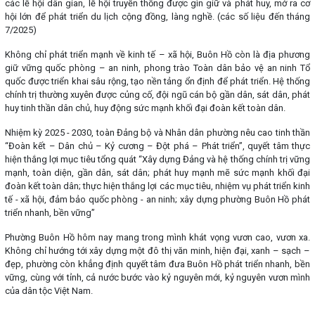
các lễ hội dân gian, lễ hội truyền thống được gìn giữ và phát huy, mở ra cơ
hội lớn để phát triển du lịch cộng đồng, làng nghề. (các số liệu đến tháng
7/2025)
Không chỉ phát triển mạnh về kinh tế – xã hội, Buôn Hồ còn là địa phương
giữ vững quốc phòng – an ninh, phong trào Toàn dân bảo vệ an ninh Tổ
quốc được triển khai sâu rộng, tạo nền tảng ổn định để phát triển. Hệ thống
chính trị thường xuyên được củng cố, đội ngũ cán bộ gần dân, sát dân, phát
huy tinh thần dân chủ, huy động sức mạnh khối đại đoàn kết toàn dân.
Nhiệm kỳ 2025 - 2030, toàn Đảng bộ và Nhân dân phường nêu cao tinh thần
“Đoàn kết – Dân chủ – Kỷ cương – Đột phá – Phát triển”, quyết tâm thực
hiện thắng lợi mục tiêu tổng quát “Xây dựng Đảng và hệ thống chính trị vững
mạnh, toàn diện, gần dân, sát dân; phát huy mạnh mẽ sức mạnh khối đại
đoàn kết toàn dân; thực hiện thắng lợi các mục tiêu, nhiệm vụ phát triển kinh
tế - xã hội, đảm bảo quốc phòng - an ninh; xây dựng phường Buôn Hồ phát
triển nhanh, bền vững”
Phường Buôn Hồ hôm nay mang trong mình khát vọng vươn cao, vươn xa.
Không chỉ hướng tới xây dựng một đô thị văn minh, hiện đại, xanh – sạch –
đẹp, phường còn khẳng định quyết tâm đưa Buôn Hồ phát triển nhanh, bền
vững, cùng với tỉnh, cả nước bước vào kỷ nguyên mới, kỷ nguyên vươn mình
của dân tộc Việt Nam.