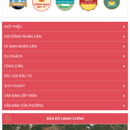
GIỚI THIỆU
HỘI ĐỒNG NHÂN DÂN
ỦY BAN NHÂN DÂN
DU KHÁCH
CÔNG DÂN
KÊU GỌI ĐẦU TƯ
QUY HOẠCH
VĂN BẢN CẤP TRÊN
VĂN BẢN CỦA PHƯỜNG
BẢN ĐỒ HÀNH CHÍNH