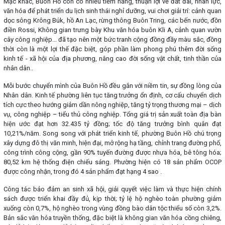
Mặc khác, Buôn Hồ còn có nhiều tiềm năng, thuận lợi về đất đai, nhân lực,
văn hóa để phát triển du lịch sinh thái nghỉ dưỡng, vui chơi giải trí: cảnh quan
dọc sông Krông Búk, hồ An Lạc, rừng thông Buôn Tring, các bến nước, đồn
điền Rossi, Không gian trưng bày Khu văn hóa buôn Kli A, cảnh quan vườn
cây công nghiệp... đã tạo nên một bức tranh cộng đồng đầy màu sắc, đồng
thời còn là một lợi thế đặc biệt, góp phần làm phong phú thêm đời sống
kinh tế - xã hội của địa phương, nâng cao đời sống vật chất, tinh thần của
nhân dân..
Mỗi bước chuyển mình của Buôn Hồ đều gắn với niềm tin, sự đồng lòng của
Nhân dân. Kinh tế phường liên tục tăng trưởng ổn định, cơ cấu chuyển dịch
tích cực theo hướng giảm dần nông nghiệp, tăng tỷ trọng thương mại – dịch
vụ, công nghiệp – tiểu thủ công nghiệp. Tổng giá trị sản xuất toàn địa bàn
hiện ước đạt hơn 32.435 tỷ đồng; tốc độ tăng trưởng bình quân đạt
10,21%/năm. Song song với phát triển kinh tế, phường Buôn Hồ chú trọng
xây dựng đô thị văn minh, hiện đại, mở rộng hạ tầng, chỉnh trang đường phố,
công trình công cộng, gần 90% tuyến đường được nhựa hóa, bê tông hóa;
80,52 km hệ thống điện chiếu sáng. Phường hiện có 18 sản phẩm OCOP
được công nhận, trong đó 4 sản phẩm đạt hạng 4 sao .
Công tác bảo đảm an sinh xã hội, giải quyết việc làm và thực hiện chính
sách được triển khai đầy đủ, kịp thời; tỷ lệ hộ nghèo toàn phường giảm
xuống còn 0,7%, hộ nghèo trong vùng đồng bào dân tộc thiểu số còn 3,2%.
Bản sắc văn hóa truyền thống, đặc biệt là không gian văn hóa cồng chiêng,