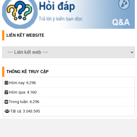
LIÊN KẾT WEBSITE
THỐNG KÊ TRUY CẬP
Hôm nay:
6.296
Hôm qua:
4.160
Trong tuần:
6.296
Tất cả:
3.043.595