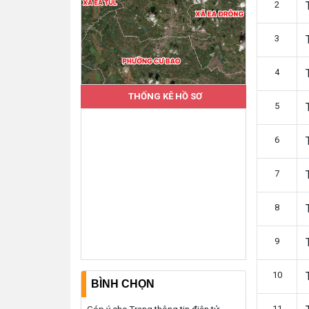
2
3
4
THỐNG KÊ HỒ SƠ
5
6
7
8
9
10
BÌNH CHỌN
11