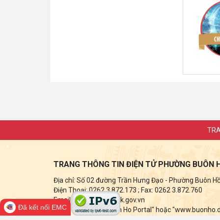
TRA
TRANG THÔNG TIN ĐIỆN TỬ PHƯỜNG BUÔN 
Địa chỉ: Số 02 đường Trần Hưng Đạo - Phường Buôn Hồ -
Điện Thoại: 0262 3.872.173
; Fax:
0262 3.872.760
Email: buonho@daklak.gov.vn
Đã kết nối EMC
Ghi rõ nguồn tin "Buon Ho Portal" hoặc "www.buonho.dak
điện tử này