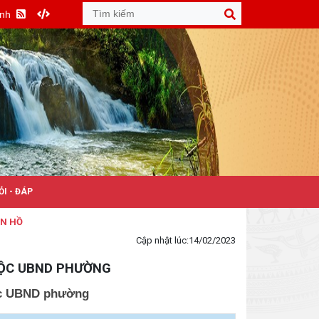
Anh
ỎI - ĐÁP
Cập nhật lúc:
14/02/2023
UỘC UBND PHƯỜNG
ộc UBND phường