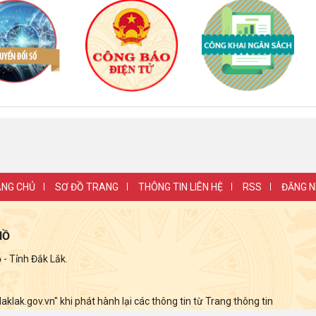
NG CHỦ
SƠ ĐỒ TRANG
THÔNG TIN LIÊN HỆ
RSS
ĐĂNG 
HỒ
 Tỉnh Đắk Lắk.
lak.gov.vn" khi phát hành lại các thông tin từ Trang thông tin