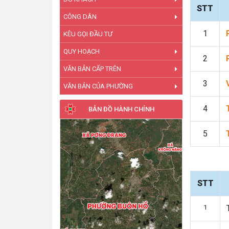
STT
CÔNG DÂN
1
KÊU GỌI ĐẦU TƯ
QUY HOẠCH
2
VĂN BẢN CẤP TRÊN
3
VĂN BẢN CỦA PHƯỜNG
4
BẢN ĐỒ HÀNH CHÍNH
5
STT
1