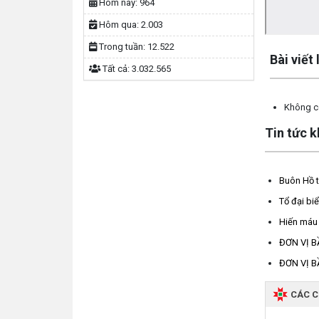
Hôm nay:
964
Hôm qua:
2.003
Lấy link copy
Trong tuần:
12.522
Bài viết
Tất cả:
3.032.565
Không có
Tin tức 
Buôn Hồ t
Tổ đại b
Hiến máu 
ĐƠN VỊ B
ĐƠN VỊ B
CÁC 