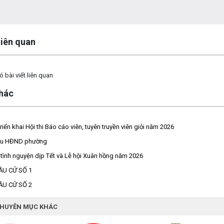
 liên quan
 bài viết liên quan
khác
riển khai Hội thi Báo cáo viên, tuyên truyền viên giỏi năm 2026
iểu HĐND phường
tình nguyện dịp Tết và Lễ hội Xuân hồng năm 2026
ẦU CỬ SỐ 1
ẦU CỬ SỐ 2
CHUYÊN MỤC KHÁC