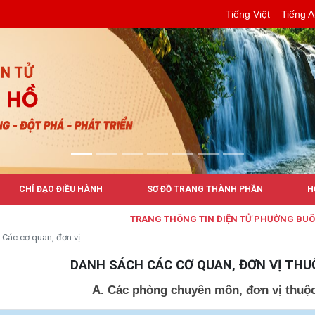
Tiếng Việt
Tiếng 
CHỈ ĐẠO ĐIỀU HÀNH
SƠ ĐỒ TRANG THÀNH PHẦN
H
TRANG THÔNG TIN ĐIỆN TỬ PHƯỜNG BUÔN HỒ
Các cơ quan, đơn vị
DANH SÁCH CÁC CƠ QUAN, ĐƠN VỊ TH
A. Các phòng chuyên môn, đơn vị thu