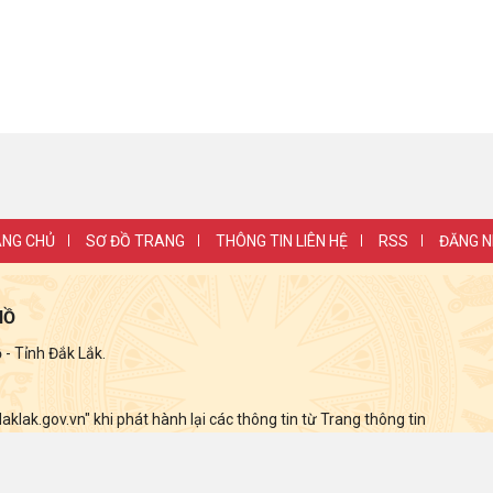
NG CHỦ
SƠ ĐỒ TRANG
THÔNG TIN LIÊN HỆ
RSS
ĐĂNG 
HỒ
 Tỉnh Đắk Lắk.
lak.gov.vn" khi phát hành lại các thông tin từ Trang thông tin