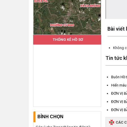
Lấy link copy
Bài viết
THỐNG KÊ HỒ SƠ
Không có
Tin tức 
Buôn Hồ t
Hiến máu 
ĐƠN VỊ B
ĐƠN VỊ B
ĐƠN VỊ B
BÌNH CHỌN
CÁC 