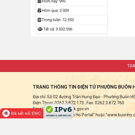
Hôm nay:
995
Hôm qua:
2.003
Trong tuần:
12.553
Tất cả:
3.032.596
TRA
TRANG THÔNG TIN ĐIỆN TỬ PHƯỜNG BUÔN 
Địa chỉ: Số 02 đường Trần Hưng Đạo - Phường Buôn Hồ -
Điện Thoại: 0262 3.872.173
; Fax:
0262 3.872.760
Email: buonho@daklak.gov.vn
Đã kết nối EMC
Ghi rõ nguồn tin "Buon Ho Portal" hoặc "www.buonho.dak
điện tử này