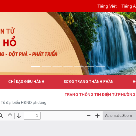
Tiếng Việt
Tiếng 
CHỈ ĐẠO ĐIỀU HÀNH
SƠ ĐỒ TRANG THÀNH PHẦN
H
TRANG THÔNG TIN ĐIỆN TỬ PHƯỜNG BUÔ
Tổ đại biểu HĐND phường