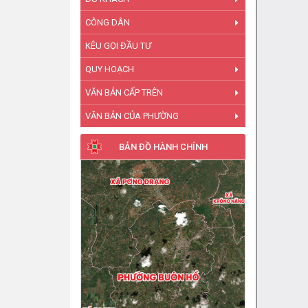
CÔNG DÂN
KÊU GỌI ĐẦU TƯ
QUY HOẠCH
VĂN BẢN CẤP TRÊN
VĂN BẢN CỦA PHƯỜNG
BẢN ĐỒ HÀNH CHÍNH