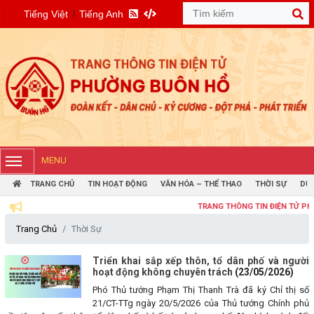
Tiếng Việt
Tiếng Anh
MENU
TRANG CHỦ
TIN HOẠT ĐỘNG
VĂN HÓA – THỂ THAO
THỜI SỰ
DỰ 
TRANG THÔNG TIN ĐIỆN TỬ PHƯỜNG B
Trang Chủ
Thời Sự
Triển khai sắp xếp thôn, tổ dân phố và người
hoạt động không chuyên trách
(23/05/2026)
Phó Thủ tướng Phạm Thị Thanh Trà đã ký Chỉ thị số
21/CT-TTg ngày 20/5/2026 của Thủ tướng Chính phủ