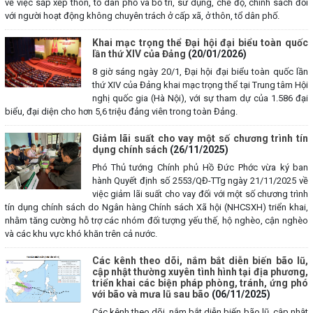
về việc sắp xếp thôn, tổ dân phố và bố trí, sử dụng, chế độ, chính sách đối
với người hoạt động không chuyên trách ở cấp xã, ở thôn, tổ dân phố.
Khai mạc trọng thể Đại hội đại biểu toàn quốc
lần thứ XIV của Đảng
(20/01/2026)
8 giờ sáng ngày 20/1, Đại hội đại biểu toàn quốc lần
thứ XIV của Đảng khai mạc trọng thể tại Trung tâm Hội
nghị quốc gia (Hà Nội), với sự tham dự của 1.586 đại
biểu, đại diện cho hơn 5,6 triệu đảng viên trong toàn Đảng.
Giảm lãi suất cho vay một số chương trình tín
dụng chính sách
(26/11/2025)
Phó Thủ tướng Chính phủ Hồ Đức Phớc vừa ký ban
hành Quyết định số 2553/QĐ-TTg ngày 21/11/2025 về
việc giảm lãi suất cho vay đối với một số chương trình
tín dụng chính sách do Ngân hàng Chính sách Xã hội (NHCSXH) triển khai,
nhằm tăng cường hỗ trợ các nhóm đối tượng yếu thế, hộ nghèo, cận nghèo
và các khu vực khó khăn trên cả nước.
Các kênh theo dõi, nắm bắt diễn biến bão lũ,
cập nhật thường xuyên tình hình tại địa phương,
triển khai các biện pháp phòng, tránh, ứng phó
với bão và mưa lũ sau bão
(06/11/2025)
Các kênh theo dõi, nắm bắt diễn biến bão lũ, cập nhật