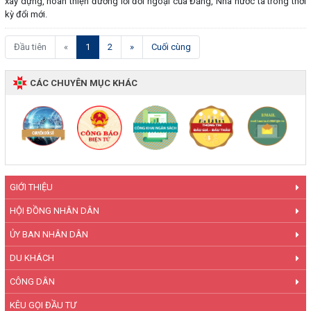
xây dựng, hoàn thiện đường lối đối ngoại của Đảng, Nhà nước ta trong thời
kỳ đổi mới.
(current)
Đầu tiên
«
1
2
»
Cuối cùng
CÁC CHUYÊN MỤC KHÁC
GIỚI THIỆU
HỘI ĐỒNG NHÂN DÂN
ỦY BAN NHÂN DÂN
DU KHÁCH
CÔNG DÂN
KÊU GỌI ĐẦU TƯ