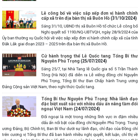
Lễ công bố về việc sắp xếp đơn vị hành chính
cấp xã trên địa bàn thị xã Buôn Hồ
(31/10/2024)
Sáng 31/10, UBND thị xã Buôn Hồ tổ chức Lễ công bố
Nghị quyết số 1193/NQ-UBTVQH, ngày 28/9/2024 của
Ủy ban thường vụ Quốc hội về việc sắp xếp đơn vị hành chính cấp xã của tỉnh
Đắk Lắk giai đoạn 2023 – 2025 trên địa bàn thị xã Buôn Hồ.
Cử hành trọng thể Lễ Quốc tang Tổng Bí thư
Nguyễn Phú Trọng
(25/07/2024)
Sáng 25/7, tại Nhà Tang lễ Quốc gia số 5 Trần Thánh
Tông (Hà Nội) đã diễn ra Lễ viếng đồng chí Nguyễn
Phú Trọng, Tổng Bí thư Ban Chấp hành Trung ương
Đảng Cộng sản Việt Nam, theo nghi thức Quốc tang.
Tổng Bí thư Nguyễn Phú Trọng: Nhà lãnh đạo
đặc biệt xuất sắc với nhiều dấu ấn nâng tầm đối
ngoại Việt Nam
(24/07/2024)
Đối ngoại là một trong những lĩnh vực in đậm nhiều
dấu ấn nổi bật của đồng chí Nguyễn Phú Trọng. Trung
ương Đảng, Bộ Chính trị, Ban Bí thư dưới sự lãnh đạo, chỉ đạo của Đồng chí
trên cương vị Tổng Bí thư đã ban hành nhiều nghị quyết, kết luận, chỉ thị về