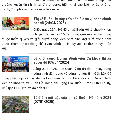
thường xuyên tình hình tại địa phương, triển khai các biện pháp phòng,
tránh, ứng phó với bão và mưa lũ sau bão
Thị xã Buôn Hồ sắp xếp còn 3 đơn vị hành chính
cấp xã
(24/04/2025)
Chiều ngày 22/4, HĐND thị xã Buôn Hồ tổ chức Kỳ họp
chuyên đề lần thứ 15 để thông qua một số nội dung
thuộc thẩm quyền và giải quyết công việc phát sinh đột xuất trong năm
2025. Tham dự có đồng chí H’Yim Kđoh – Tỉnh uỷ viên, Bí thư Thị uỷ Buôn
Hồ.
Lễ khởi công Dự án Bệnh viện đa khoa thị xã
Buôn Hồ
(09/01/2025)
Sáng 09/1/2025, Ban Quản lý dự án đầu tư xây dựng
công trình dân dụng và công nghiệp tỉnh Đắk Lắk đã
cùng phối hợp với các đơn vị liên quan tổ chức Lễ khởi công Dự án Bệnh
viện đa khoa thị xã Buôn Hồ. Đồng chí Đặng Gia Duẩn – Phó Bí thư Thị uỷ,
Chủ tịch UBND thị xã đã đến dự.
10 điểm nổi bật của thị xã Buôn Hồ năm 2024
(07/01/2025)