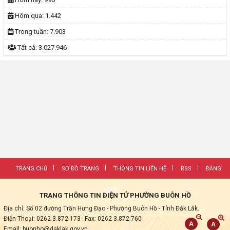
Hôm qua:
1.442
Trong tuần:
7.903
Tất cả:
3.027.946
TRANG CHỦ
SƠ ĐỒ TRANG
THÔNG TIN LIÊN HỆ
RSS
ĐĂNG
NHẬP
TRANG THÔNG TIN ĐIỆN TỬ PHƯỜNG BUÔN HỒ
Địa chỉ: Số 02 đường Trần Hưng Đạo - Phường Buôn Hồ - Tỉnh Đắk Lắk.
Điện Thoại: 0262 3.872.173
; Fax:
0262 3.872.760
Email: buonho@daklak.gov.vn