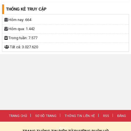
THỐNG KÊ TRUY CẬP
Hôm nay:
664
Hôm qua:
1.442
Trong tuần:
7.577
Tất cả:
3.027.620
TRANG CHỦ
SƠ ĐỒ TRANG
THÔNG TIN LIÊN HỆ
RSS
ĐĂNG
NHẬP