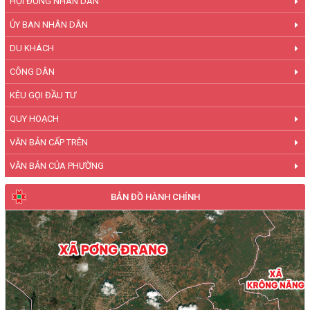
HỘI ĐỒNG NHÂN DÂN
ỦY BAN NHÂN DÂN
DU KHÁCH
CÔNG DÂN
KÊU GỌI ĐẦU TƯ
QUY HOẠCH
VĂN BẢN CẤP TRÊN
VĂN BẢN CỦA PHƯỜNG
BẢN ĐỒ HÀNH CHÍNH