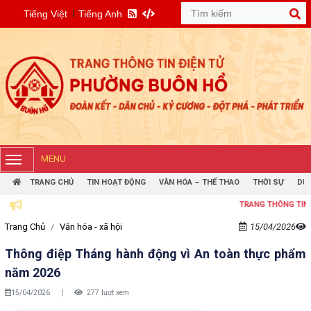
Tiếng Việt
Tiếng Anh
MENU
TRANG CHỦ
TIN HOẠT ĐỘNG
VĂN HÓA – THỂ THAO
THỜI SỰ
DỰ 
TRANG THÔNG TIN ĐIỆN TỬ
Trang Chủ
Văn hóa - xã hội
15/04/2026
Thông điệp Tháng hành động vì An toàn thực phẩm
năm 2026
15/04/2026
|
277 lượt xem