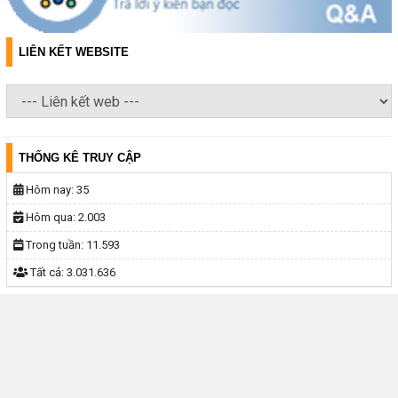
LIÊN KẾT WEBSITE
THỐNG KÊ TRUY CẬP
Hôm nay:
35
Hôm qua:
2.003
Trong tuần:
11.593
Tất cả:
3.031.636