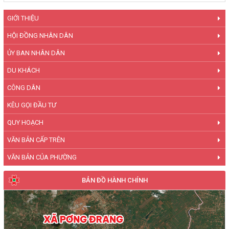
GIỚI THIỆU
HỘI ĐỒNG NHÂN DÂN
ỦY BAN NHÂN DÂN
DU KHÁCH
CÔNG DÂN
KÊU GỌI ĐẦU TƯ
QUY HOẠCH
VĂN BẢN CẤP TRÊN
VĂN BẢN CỦA PHƯỜNG
BẢN ĐỒ HÀNH CHÍNH