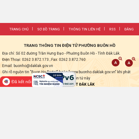
TRANG CHỦ
SƠ ĐỒ TRANG
THÔNG TIN LIÊN HỆ
RSS
ĐĂNG
NHẬP
TRANG THÔNG TIN ĐIỆN TỬ PHƯỜNG BUÔN HỒ
Địa chỉ: Số 02 đường Trần Hưng Đạo - Phường Buôn Hồ - Tỉnh Đắk Lắk.
Điện Thoại: 0262 3.872.173
; Fax:
0262 3.872.760
Email: buonho@daklak.gov.vn
Ghi rõ nguồn tin "Buon Ho Portal" hoặc "www.buonho.daklak.gov.vn" khi phát
hành lại các thông tin từ Trang thông tin điện tử này
Đã kết nối EMC
Thực hiện bởi
VNPT ĐẮK LẮK