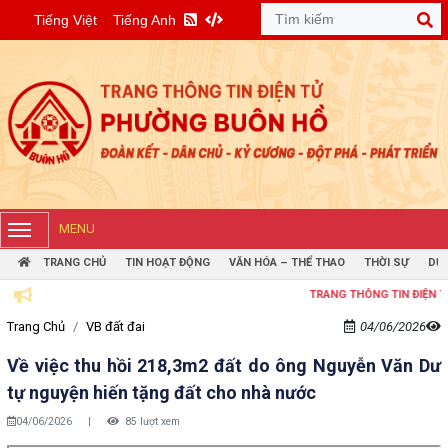
Tiếng Việt
Tiếng Anh
MENU
TRANG CHỦ
TIN HOẠT ĐỘNG
VĂN HÓA – THỂ THAO
THỜI SỰ
DỰ 
TRANG THÔNG TIN ĐIỆN TỬ PHƯ
Trang Chủ
VB đất đai
04/06/2026
Về việc thu hồi 218,3m2 đất do ông Nguyễn Văn Dư
tự nguyện hiến tặng đất cho nhà nước
04/06/2026
|
85 lượt xem