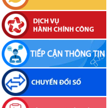
Thông báo về việc niêm yết, công khai hồ sơ cấp giấy chứng nhận
quyền sử dụng đất lần đầu 02 hồ sơ của các cá nhân đang sử dụng
đất tại Phường Buôn Hồ, tỉnh Đắk Lắk
(06/08/2026, 00:00)
Thông báo về việc niêm yết, công khai hồ sơ mất Giấy chứng nhận
quyền sử dụng đất mang tên bà Nguyễn Thị Hạnh. Thường trú tại:
Phường Buôn Hồ, tỉnh Đắk Lắk
(06/08/2026, 00:00)
Thông báo về việc niêm yết, công khai hồ sơ mất Giấy chứng nhận
quyền sử dụng đất mang tên ông Phạm Quốc Việt và bà Nông Thị
Ngọc Loan. Thường trú tại: Phường Buôn Hồ, tỉnh Đắk Lắk
(06/08/2026, 00:00)
V/v công khai Quyết định số 2412/QĐ-UBND ngày 31/7/2026 của
UBND tỉnh Đắk Lắk về việc bổ nhiệm hòa giải viên lao động trên địa
bàn tỉnh Đắk Lắk
(04/08/2026, 00:00)