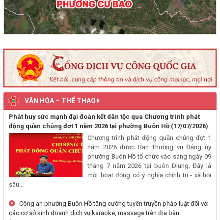
(29/07/2026, 00:00)
Thông báo về việc niêm yết, công khai hồ sơ mất Giấy chứng nhận
quyền sử dụng đất mang tên ông Cù Văn Châu và bà Nguyễn Thị
Kim Tâm. Thường trú tại: Phường Buôn Hồ, tỉnh Đắk Lắk
(29/07/2026, 00:00)
Thông báo về việc cấp giấy chứng nhận quyền sử dụng đất, tài sản
khác gắn liền với đất cho ông Lê Đình Lộc và ông Lê Đình Hậu sử
VĂN HÓA – THỂ THAO
dụng đất tại phường Buôn Hồ, tỉnh Đắk Lắk
(24/07/2026, 00:00)
Phát huy sức mạnh đại đoàn kết dân tộc qua Chương trình phát
động quần chúng đợt 1 năm 2026 tại phường Buôn Hồ
(17/07/2026)
Thông báo về việc niêm yết công khai kết quả kiểm tra hồ sơ đăng
Chương trình phát động quần chúng đợt 1
năm 2026 được Ban Thường vụ Đảng ủy
ký, cấp giấy chứng nhận diện tích tăng thêm của ông Nguyễn Tấn
phường Buôn Hồ tổ chức vào sáng ngày 09
Vương và bà Nguyễn Thị Liễu đang sử dụng đất tại phường Buôn
tháng 7 năm 2026 tại buôn Dlung. Đây là
Hồ, tỉnh Đắk Lắk
một hoạt động có ý nghĩa chính trị - xã hội
(20/07/2026, 00:00)
sâu...
Công an phường Buôn Hồ tăng cường tuyên truyền pháp luật đối với
Thông báo về việc niêm yết, công khai hồ sơ cấp giấy chứng nhận
các cơ sở kinh doanh dịch vụ karaoke, massage trên địa bàn
quyền sử dụng đất lần đầu 02 hồ sơ của các cá nhân đang sử dụng