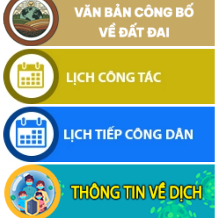
Thông báo về việc niêm yết, công khai hồ sơ mất Giấy chứng nhận
quyền sử dụng đất mang tên ông Cù Văn Châu và bà Nguyễn Thị
Kim Tâm. Thường trú tại: Phường Buôn Hồ, tỉnh Đắk Lắk
(29/07/2026, 00:00)
Thông báo về việc cấp giấy chứng nhận quyền sử dụng đất, tài sản
khác gắn liền với đất cho ông Lê Đình Lộc và ông Lê Đình Hậu sử
dụng đất tại phường Buôn Hồ, tỉnh Đắk Lắk
(24/07/2026, 00:00)
Thông báo về việc niêm yết công khai kết quả kiểm tra hồ sơ đăng
ký, cấp giấy chứng nhận diện tích tăng thêm của ông Nguyễn Tấn
Vương và bà Nguyễn Thị Liễu đang sử dụng đất tại phường Buôn
Hồ, tỉnh Đắk Lắk
(20/07/2026, 00:00)
Thông báo về việc niêm yết, công khai hồ sơ cấp giấy chứng nhận
quyền sử dụng đất lần đầu 02 hồ sơ của các cá nhân đang sử dụng
đất tại Phường Buôn Hồ, tỉnh Đắk Lắk
(06/08/2026, 00:00)