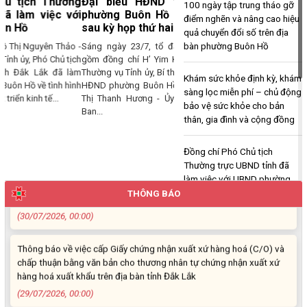
Đại biểu HĐND tỉnh và HĐND
Ngọc Loan. Thường trú tại: Phường Buôn Hồ, tỉnh Đắk Lắk
100 ngày tập trung tháo gỡ
phường Buôn Hồ tiếp xúc cử tri
điểm nghẽn và nâng cao hiệu
(06/08/2026, 00:00)
sau kỳ họp thứ hai
quả chuyển đổi số trên địa
bàn phường Buôn Hồ
Sáng ngày 23/7, tổ đại biểu HĐND tỉnh
V/v công khai Quyết định số 2412/QĐ-UBND ngày 31/7/2026 của
gồm đồng chí H’ Yim Kđoh - Ủy viên Ban
UBND tỉnh Đắk Lắk về việc bổ nhiệm hòa giải viên lao động trên địa
Thường vụ Tỉnh ủy, Bí thư Đảng ủy, Chủ tịch
Khám sức khỏe định kỳ, khám
bàn tỉnh Đắk Lắk
HĐND phường Buôn Hồ; đồng chí Nguyễn
sàng lọc miễn phí – chủ động
(04/08/2026, 00:00)
Thị Thanh Hương - Ủy viên chuyên trách
bảo vệ sức khỏe cho bản
Ban...
thân, gia đình và cộng đồng
Thông báo về việc niêm yết công khai Dự thảo phương án bồi
thường, hỗ trợ và bảng công khai phương án chi tiết kinh phí bồi
Đồng chí Phó Chủ tịch
thường, hỗ trợ khi Nhà nước thu hồi đất để thực hiện Dự án: Cải
Thường trực UBND tỉnh đã
tạo, nâng cấp đường Nơ Trang Lơng (đoạn từ đường Nguyễn Hiền
làm việc với UBND phường
đến đường Trần Cảnh)
Buôn Hồ
THÔNG BÁO
(30/07/2026, 00:00)
Đại biểu HĐND tỉnh và HĐND
Thông báo về việc cấp Giấy chứng nhận xuất xứ hàng hoá (C/O) và
phường Buôn Hồ tiếp xúc cử
chấp thuận bằng văn bản cho thương nhân tự chứng nhận xuất xứ
tri sau kỳ họp thứ hai
hàng hoá xuất khẩu trên địa bàn tỉnh Đắk Lắk
(29/07/2026, 00:00)
Lãnh đạo Tỉnh Đắk Lắk và
phường Buôn Hồ thăm, tặng