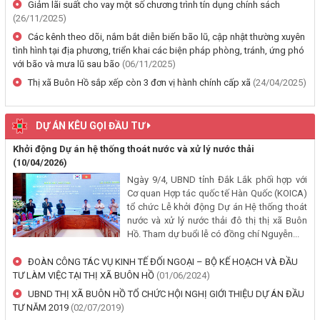
Giảm lãi suất cho vay một số chương trình tín dụng chính sách
thường, hỗ trợ khi Nhà nước thu hồi đất để thực hiện Dự án: Cải
(26/11/2025)
tạo, nâng cấp đường Nơ Trang Lơng (đoạn từ đường Nguyễn Hiền
Các kênh theo dõi, nắm bắt diễn biến bão lũ, cập nhật thường xuyên
đến đường Trần Cảnh)
tình hình tại địa phương, triển khai các biện pháp phòng, tránh, ứng phó
(30/07/2026, 00:00)
với bão và mưa lũ sau bão
(06/11/2025)
Thị xã Buôn Hồ sắp xếp còn 3 đơn vị hành chính cấp xã
(24/04/2025)
Thông báo về việc cấp Giấy chứng nhận xuất xứ hàng hoá (C/O) và
chấp thuận bằng văn bản cho thương nhân tự chứng nhận xuất xứ
hàng hoá xuất khẩu trên địa bàn tỉnh Đắk Lắk
DỰ ÁN KÊU GỌI ĐẦU TƯ
(29/07/2026, 00:00)
Khởi động Dự án hệ thống thoát nước và xử lý nước thải
(10/04/2026)
Thông báo công khai về việc đo đạc, ký giáp ranh đối với thửa đất
Ngày 9/4, UBND tỉnh Đắk Lắk phối hợp với
số 59, tờ bản đồ số 89 thuộc Đoàn Kết 1, phường Buôn Hồ, tỉnh
Cơ quan Hợp tác quốc tế Hàn Quốc (KOICA)
Đắk Lắk do Nguyễn Thị Bích Liên và bà Nguyễn Thị Kiều Oanh;
tổ chức Lễ khởi động Dự án Hệ thống thoát
thường trú tại TDP An Bình 4, phường Buôn Hồ, tỉnh Đắk Lắk đang
nước và xử lý nước thải đô thị thị xã Buôn
sử dụng
Hồ. Tham dự buổi lễ có đồng chí Nguyễn...
(29/07/2026, 00:00)
ĐOÀN CÔNG TÁC VỤ KINH TẾ ĐỐI NGOẠI – BỘ KẾ HOẠCH VÀ ĐẦU
TƯ LÀM VIỆC TẠI THỊ XÃ BUÔN HỒ
(01/06/2024)
Thông báo về việc niêm yết, công khai hồ sơ mất Giấy chứng nhận
UBND THỊ XÃ BUÔN HỒ TỔ CHỨC HỘI NGHỊ GIỚI THIỆU DỰ ÁN ĐẦU
quyền sử dụng đất mang tên ông Cù Văn Châu và bà Nguyễn Thị
TƯ NĂM 2019
(02/07/2019)
Kim Tâm. Thường trú tại: Phường Buôn Hồ, tỉnh Đắk Lắk