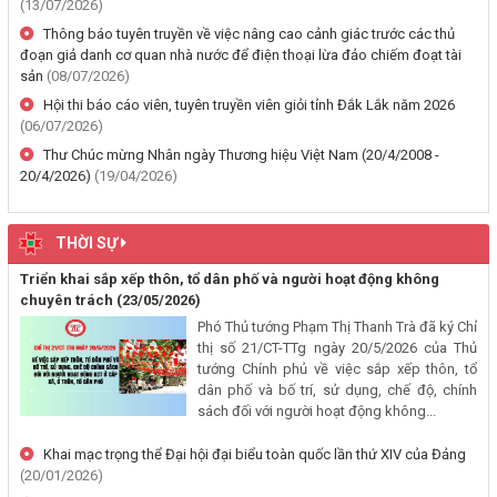
(13/07/2026)
đất tại Phường Buôn Hồ, tỉnh Đắk Lắk
Thông báo tuyên truyền về việc nâng cao cảnh giác trước các thủ
(06/08/2026, 00:00)
đoạn giả danh cơ quan nhà nước để điện thoại lừa đảo chiếm đoạt tài
sản
(08/07/2026)
Thông báo về việc niêm yết, công khai hồ sơ mất Giấy chứng nhận
Hội thi báo cáo viên, tuyên truyền viên giỏi tỉnh Đắk Lắk năm 2026
quyền sử dụng đất mang tên bà Nguyễn Thị Hạnh. Thường trú tại:
(06/07/2026)
Phường Buôn Hồ, tỉnh Đắk Lắk
Thư Chúc mừng Nhân ngày Thương hiệu Việt Nam (20/4/2008 -
(06/08/2026, 00:00)
20/4/2026)
(19/04/2026)
Thông báo về việc niêm yết, công khai hồ sơ mất Giấy chứng nhận
quyền sử dụng đất mang tên ông Phạm Quốc Việt và bà Nông Thị
THỜI SỰ
Ngọc Loan. Thường trú tại: Phường Buôn Hồ, tỉnh Đắk Lắk
Triển khai sắp xếp thôn, tổ dân phố và người hoạt động không
(06/08/2026, 00:00)
chuyên trách
(23/05/2026)
Phó Thủ tướng Phạm Thị Thanh Trà đã ký Chỉ
V/v công khai Quyết định số 2412/QĐ-UBND ngày 31/7/2026 của
thị số 21/CT-TTg ngày 20/5/2026 của Thủ
UBND tỉnh Đắk Lắk về việc bổ nhiệm hòa giải viên lao động trên địa
tướng Chính phủ về việc sắp xếp thôn, tổ
bàn tỉnh Đắk Lắk
dân phố và bố trí, sử dụng, chế độ, chính
sách đối với người hoạt động không...
(04/08/2026, 00:00)
Khai mạc trọng thể Đại hội đại biểu toàn quốc lần thứ XIV của Đảng
Thông báo về việc niêm yết công khai Dự thảo phương án bồi
(20/01/2026)
thường, hỗ trợ và bảng công khai phương án chi tiết kinh phí bồi