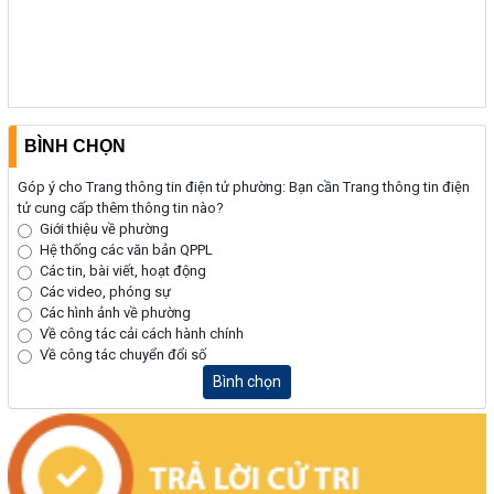
(24/07/2026, 00:00)
Thông báo về việc niêm yết công khai kết quả kiểm tra hồ sơ đăng
ký, cấp giấy chứng nhận diện tích tăng thêm của ông Nguyễn Tấn
Vương và bà Nguyễn Thị Liễu đang sử dụng đất tại phường Buôn
Hồ, tỉnh Đắk Lắk
BÌNH CHỌN
(20/07/2026, 00:00)
Góp ý cho Trang thông tin điện tử phường: Bạn cần Trang thông tin điện
tử cung cấp thêm thông tin nào?
Giới thiệu về phường
Hệ thống các văn bản QPPL
Các tin, bài viết, hoạt động
Các video, phóng sự
Các hình ảnh về phường
Về công tác cải cách hành chính
Về công tác chuyển đổi số
Bình chọn