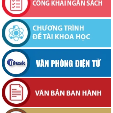
Thông báo về việc niêm yết công khai Dự thảo phương án bồi
thường, hỗ trợ và bảng công khai phương án chi tiết kinh phí bồi
thường, hỗ trợ khi Nhà nước thu hồi đất để thực hiện Dự án: Cải
tạo, nâng cấp đường Nơ Trang Lơng (đoạn từ đường Nguyễn Hiền
đến đường Trần Cảnh)
(30/07/2026, 00:00)
Thông báo về việc cấp Giấy chứng nhận xuất xứ hàng hoá (C/O) và
chấp thuận bằng văn bản cho thương nhân tự chứng nhận xuất xứ
hàng hoá xuất khẩu trên địa bàn tỉnh Đắk Lắk
(29/07/2026, 00:00)
Thông báo công khai về việc đo đạc, ký giáp ranh đối với thửa đất
số 59, tờ bản đồ số 89 thuộc Đoàn Kết 1, phường Buôn Hồ, tỉnh
Đắk Lắk do Nguyễn Thị Bích Liên và bà Nguyễn Thị Kiều Oanh;
thường trú tại TDP An Bình 4, phường Buôn Hồ, tỉnh Đắk Lắk đang
sử dụng
(29/07/2026, 00:00)