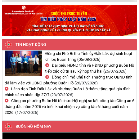
quà gia đình chính sách nhân
Thông báo công khai về việc đo đạc, ký giáp ranh đối với thửa đất
dịp 27/7
số 59, tờ bản đồ số 89 thuộc Đoàn Kết 1, phường Buôn Hồ, tỉnh
Đắk Lắk do Nguyễn Thị Bích Liên và bà Nguyễn Thị Kiều Oanh;
thường trú tại TDP An Bình 4, phường Buôn Hồ, tỉnh Đắk Lắk đang
sử dụng
(29/07/2026, 00:00)
TIN HOẠT ĐỘNG
Thông báo về việc niêm yết, công khai hồ sơ mất Giấy chứng nhận
Đồng chí Phó Bí thư Tỉnh ủy Đắk Lắk dự sinh hoạt
quyền sử dụng đất mang tên ông Cù Văn Châu và bà Nguyễn Thị
chi bộ Buôn Tring
(05/08/2026)
Kim Tâm. Thường trú tại: Phường Buôn Hồ, tỉnh Đắk Lắk
Đại biểu HĐND tỉnh và HĐND phường Buôn Hồ
(29/07/2026, 00:00)
tiếp xúc cử tri sau kỳ họp thứ hai
(26/07/2026)
Đồng chí Phó Chủ tịch Thường trực UBND tỉnh
đã làm việc với UBND phường Buôn Hồ
(26/07/2026)
Thông báo về việc cấp giấy chứng nhận quyền sử dụng đất, tài sản
Lãnh đạo Tỉnh Đắk Lắk và phường Buôn Hồ thăm, tặng quà gia đình
khác gắn liền với đất cho ông Lê Đình Lộc và ông Lê Đình Hậu sử
chính sách nhân dịp 27/7
(23/07/2026)
dụng đất tại phường Buôn Hồ, tỉnh Đắk Lắk
Công an phường Buôn Hồ tổ chức Hội nghị sơ kết công tác Công an 6
(24/07/2026, 00:00)
tháng đầu năm 2026 và triển khai nhiệm vụ công tác 6 tháng cuối năm
2026.
(17/07/2026)
Thông báo về việc niêm yết công khai kết quả kiểm tra hồ sơ đăng
BUÔN HỒ HÔM NAY
ký, cấp giấy chứng nhận diện tích tăng thêm của ông Nguyễn Tấn
Vương và bà Nguyễn Thị Liễu đang sử dụng đất tại phường Buôn