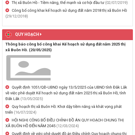
Thị xã Buôn Hồ - Tiềm năng, thế mạnh và cơ hội đầu tư
(02/07/2019)
(29/07/2026, 00:00)
Công bố công khai kế hoạch sử dụng đất năm 2018 thị xã Buôn Hồ
(29/12/2018)
Thông báo về việc cấp giấy chứng nhận quyền sử dụng đất, tài sản
khác gắn liền với đất cho ông Lê Đình Lộc và ông Lê Đình Hậu sử
dụng đất tại phường Buôn Hồ, tỉnh Đắk Lắk
QUY HOẠCH
(24/07/2026, 00:00)
Thông báo công bố công khai Kế hoạch sử dụng đất năm 2025 thị
xã Buôn Hồ.
(20/05/2025)
Thông báo về việc niêm yết công khai kết quả kiểm tra hồ sơ đăng
ký, cấp giấy chứng nhận diện tích tăng thêm của ông Nguyễn Tấn
Vương và bà Nguyễn Thị Liễu đang sử dụng đất tại phường Buôn
Hồ, tỉnh Đắk Lắk
(20/07/2026, 00:00)
Quyết định 1051/QĐ-UBND ngày 13/5/2025 của UBND tỉnh Đắk Lắk
về việc phê duyệt Kế hoạch sử dụng đất năm 2025 thị xã Buôn Hồ, tỉnh
Thông báo về việc niêm yết, công khai hồ sơ cấp giấy chứng nhận
Đắk Lắk
(13/05/2025)
quyền sử dụng đất lần đầu 02 hồ sơ của các cá nhân đang sử dụng
đất tại Phường Buôn Hồ, tỉnh Đắk Lắk
Quy hoạch thị xã Buôn Hồ: Khơi dậy tiềm năng và khát vọng phát
triển
(16/07/2024)
(06/08/2026, 00:00)
HỘI NGHỊ CÔNG BỐ ĐIỀU CHỈNH ĐỒ ÁN QUY HOẠCH CHUNG THỊ
XÃ BUÔN HỒ ĐẾN NĂM 2045
(12/03/2024)
Thông báo về việc niêm yết, công khai hồ sơ mất Giấy chứng nhận
quyền sử dụng đất mang tên bà Nguyễn Thị Hạnh. Thường trú tại:
Quyết định về việc phê duyệt đồ án Điều chỉnh Quy hoạch chung thị