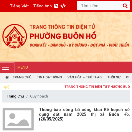
Tiếng Việt
Tiếng Anh
MENU
TRANG CHỦ
TIN HOẠT ĐỘNG
VĂN HÓA – THỂ THAO
THỜI SỰ
DỰ 
TRANG THÔNG TIN ĐIỆN TỬ PHƯỜNG BUÔN HỒ
Trang Chủ
Quy hoạch
Thông báo công bố công khai Kế hoạch sử
dụng đất năm 2025 thị xã Buôn Hồ.
(20/05/2025)