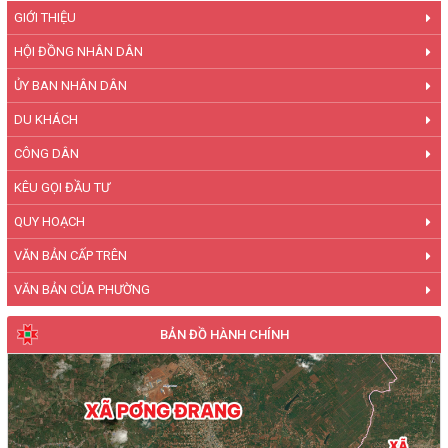
GIỚI THIỆU
HỘI ĐỒNG NHÂN DÂN
ỦY BAN NHÂN DÂN
DU KHÁCH
CÔNG DÂN
KÊU GỌI ĐẦU TƯ
QUY HOẠCH
VĂN BẢN CẤP TRÊN
VĂN BẢN CỦA PHƯỜNG
BẢN ĐỒ HÀNH CHÍNH