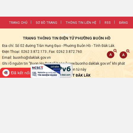
TRANG CHỦ
SƠ ĐỒ TRANG
THÔNG TIN LIÊN HỆ
RSS
ĐĂNG
NHẬP
TRANG THÔNG TIN ĐIỆN TỬ PHƯỜNG BUÔN HỒ
Địa chỉ: Số 02 đường Trần Hưng Đạo - Phường Buôn Hồ - Tỉnh Đắk Lắk.
Điện Thoại: 0262 3.872.173
; Fax:
0262 3.872.760
Email: buonho@daklak.gov.vn
Ghi rõ nguồn tin "Buon Ho Portal" hoặc "www.buonho.daklak.gov.vn" khi phát
hành lại các thông tin từ Trang thông tin điện tử này
Đã kết nối EMC
Thực hiện bởi
VNPT ĐẮK LẮK