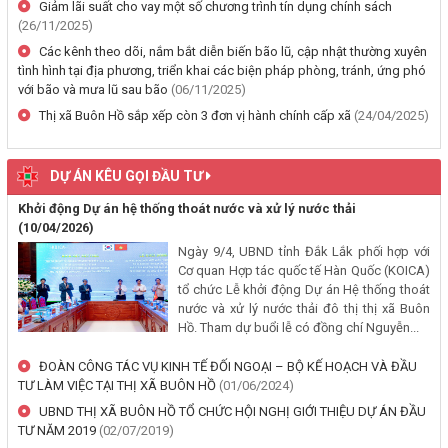
Giảm lãi suất cho vay một số chương trình tín dụng chính sách
thường, hỗ trợ khi Nhà nước thu hồi đất để thực hiện Dự án: Cải
(26/11/2025)
tạo, nâng cấp đường Nơ Trang Lơng (đoạn từ đường Nguyễn Hiền
Các kênh theo dõi, nắm bắt diễn biến bão lũ, cập nhật thường xuyên
đến đường Trần Cảnh)
tình hình tại địa phương, triển khai các biện pháp phòng, tránh, ứng phó
(30/07/2026, 00:00)
với bão và mưa lũ sau bão
(06/11/2025)
Thị xã Buôn Hồ sắp xếp còn 3 đơn vị hành chính cấp xã
(24/04/2025)
Thông báo về việc cấp Giấy chứng nhận xuất xứ hàng hoá (C/O) và
chấp thuận bằng văn bản cho thương nhân tự chứng nhận xuất xứ
hàng hoá xuất khẩu trên địa bàn tỉnh Đắk Lắk
DỰ ÁN KÊU GỌI ĐẦU TƯ
(29/07/2026, 00:00)
Khởi động Dự án hệ thống thoát nước và xử lý nước thải
(10/04/2026)
Thông báo công khai về việc đo đạc, ký giáp ranh đối với thửa đất
Ngày 9/4, UBND tỉnh Đắk Lắk phối hợp với
số 59, tờ bản đồ số 89 thuộc Đoàn Kết 1, phường Buôn Hồ, tỉnh
Cơ quan Hợp tác quốc tế Hàn Quốc (KOICA)
Đắk Lắk do Nguyễn Thị Bích Liên và bà Nguyễn Thị Kiều Oanh;
tổ chức Lễ khởi động Dự án Hệ thống thoát
thường trú tại TDP An Bình 4, phường Buôn Hồ, tỉnh Đắk Lắk đang
nước và xử lý nước thải đô thị thị xã Buôn
sử dụng
Hồ. Tham dự buổi lễ có đồng chí Nguyễn...
(29/07/2026, 00:00)
ĐOÀN CÔNG TÁC VỤ KINH TẾ ĐỐI NGOẠI – BỘ KẾ HOẠCH VÀ ĐẦU
TƯ LÀM VIỆC TẠI THỊ XÃ BUÔN HỒ
(01/06/2024)
Thông báo về việc niêm yết, công khai hồ sơ mất Giấy chứng nhận
UBND THỊ XÃ BUÔN HỒ TỔ CHỨC HỘI NGHỊ GIỚI THIỆU DỰ ÁN ĐẦU
quyền sử dụng đất mang tên ông Cù Văn Châu và bà Nguyễn Thị
TƯ NĂM 2019
(02/07/2019)
Kim Tâm. Thường trú tại: Phường Buôn Hồ, tỉnh Đắk Lắk