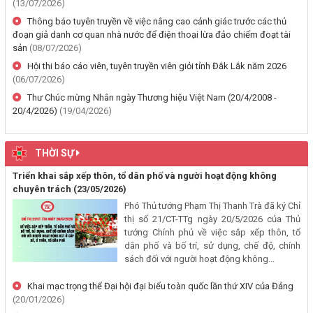
(13/07/2026)
đất tại Phường Buôn Hồ, tỉnh Đắk Lắk
Thông báo tuyên truyền về việc nâng cao cảnh giác trước các thủ
(06/08/2026, 00:00)
đoạn giả danh cơ quan nhà nước để điện thoại lừa đảo chiếm đoạt tài
sản
(08/07/2026)
Thông báo về việc niêm yết, công khai hồ sơ mất Giấy chứng nhận
Hội thi báo cáo viên, tuyên truyền viên giỏi tỉnh Đắk Lắk năm 2026
quyền sử dụng đất mang tên bà Nguyễn Thị Hạnh. Thường trú tại:
(06/07/2026)
Phường Buôn Hồ, tỉnh Đắk Lắk
Thư Chúc mừng Nhân ngày Thương hiệu Việt Nam (20/4/2008 -
(06/08/2026, 00:00)
20/4/2026)
(19/04/2026)
Thông báo về việc niêm yết, công khai hồ sơ mất Giấy chứng nhận
THỜI SỰ
quyền sử dụng đất mang tên ông Phạm Quốc Việt và bà Nông Thị
Ngọc Loan. Thường trú tại: Phường Buôn Hồ, tỉnh Đắk Lắk
Triển khai sắp xếp thôn, tổ dân phố và người hoạt động không
(06/08/2026, 00:00)
chuyên trách
(23/05/2026)
Phó Thủ tướng Phạm Thị Thanh Trà đã ký Chỉ
V/v công khai Quyết định số 2412/QĐ-UBND ngày 31/7/2026 của
thị số 21/CT-TTg ngày 20/5/2026 của Thủ
tướng Chính phủ về việc sắp xếp thôn, tổ
UBND tỉnh Đắk Lắk về việc bổ nhiệm hòa giải viên lao động trên địa
dân phố và bố trí, sử dụng, chế độ, chính
bàn tỉnh Đắk Lắk
sách đối với người hoạt động không...
(04/08/2026, 00:00)
Khai mạc trọng thể Đại hội đại biểu toàn quốc lần thứ XIV của Đảng
Thông báo về việc niêm yết công khai Dự thảo phương án bồi
(20/01/2026)
thường, hỗ trợ và bảng công khai phương án chi tiết kinh phí bồi