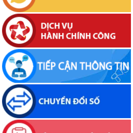
Thông báo về việc niêm yết, công khai hồ sơ cấp giấy chứng nhận
quyền sử dụng đất lần đầu 02 hồ sơ của các cá nhân đang sử dụng
đất tại Phường Buôn Hồ, tỉnh Đắk Lắk
(06/08/2026, 00:00)
Thông báo về việc niêm yết, công khai hồ sơ mất Giấy chứng nhận
quyền sử dụng đất mang tên bà Nguyễn Thị Hạnh. Thường trú tại:
Phường Buôn Hồ, tỉnh Đắk Lắk
(06/08/2026, 00:00)
Thông báo về việc niêm yết, công khai hồ sơ mất Giấy chứng nhận
quyền sử dụng đất mang tên ông Phạm Quốc Việt và bà Nông Thị
Ngọc Loan. Thường trú tại: Phường Buôn Hồ, tỉnh Đắk Lắk
(06/08/2026, 00:00)
V/v công khai Quyết định số 2412/QĐ-UBND ngày 31/7/2026 của
UBND tỉnh Đắk Lắk về việc bổ nhiệm hòa giải viên lao động trên địa
bàn tỉnh Đắk Lắk