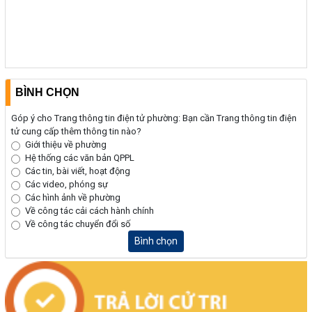
(24/07/2026, 00:00)
Thông báo về việc niêm yết công khai kết quả kiểm tra hồ sơ đăng
ký, cấp giấy chứng nhận diện tích tăng thêm của ông Nguyễn Tấn
Vương và bà Nguyễn Thị Liễu đang sử dụng đất tại phường Buôn
Hồ, tỉnh Đắk Lắk
BÌNH CHỌN
(20/07/2026, 00:00)
Góp ý cho Trang thông tin điện tử phường: Bạn cần Trang thông tin điện
tử cung cấp thêm thông tin nào?
Giới thiệu về phường
Hệ thống các văn bản QPPL
Các tin, bài viết, hoạt động
Các video, phóng sự
Các hình ảnh về phường
Về công tác cải cách hành chính
Về công tác chuyển đổi số
Bình chọn