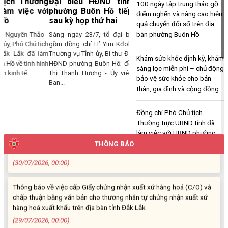
Đại biểu HĐND tỉnh và HĐND
100 ngày tập trung tháo gỡ
Ngọc Loan. Thường trú tại: Phường Buôn Hồ, tỉnh Đắk Lắk
phường Buôn Hồ tiếp xúc cử tri
điểm nghẽn và nâng cao hiệu
(06/08/2026, 00:00)
sau kỳ họp thứ hai
quả chuyển đổi số trên địa
bàn phường Buôn Hồ
Sáng ngày 23/7, tổ đại biểu HĐND tỉnh
V/v công khai Quyết định số 2412/QĐ-UBND ngày 31/7/2026 của
gồm đồng chí H’ Yim Kđoh - Ủy viên Ban
UBND tỉnh Đắk Lắk về việc bổ nhiệm hòa giải viên lao động trên địa
Thường vụ Tỉnh ủy, Bí thư Đảng ủy, Chủ tịch
Khám sức khỏe định kỳ, khám
bàn tỉnh Đắk Lắk
HĐND phường Buôn Hồ; đồng chí Nguyễn
sàng lọc miễn phí – chủ động
Thị Thanh Hương - Ủy viên chuyên trách
(04/08/2026, 00:00)
bảo vệ sức khỏe cho bản
Ban...
thân, gia đình và cộng đồng
Thông báo về việc niêm yết công khai Dự thảo phương án bồi
thường, hỗ trợ và bảng công khai phương án chi tiết kinh phí bồi
Đồng chí Phó Chủ tịch
thường, hỗ trợ khi Nhà nước thu hồi đất để thực hiện Dự án: Cải
Thường trực UBND tỉnh đã
tạo, nâng cấp đường Nơ Trang Lơng (đoạn từ đường Nguyễn Hiền
làm việc với UBND phường
đến đường Trần Cảnh)
Buôn Hồ
THÔNG BÁO
(30/07/2026, 00:00)
Đại biểu HĐND tỉnh và HĐND
phường Buôn Hồ tiếp xúc cử
Thông báo về việc cấp Giấy chứng nhận xuất xứ hàng hoá (C/O) và
tri sau kỳ họp thứ hai
chấp thuận bằng văn bản cho thương nhân tự chứng nhận xuất xứ
hàng hoá xuất khẩu trên địa bàn tỉnh Đắk Lắk
(29/07/2026, 00:00)
Lãnh đạo Tỉnh Đắk Lắk và
phường Buôn Hồ thăm, tặng