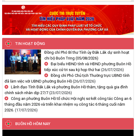
quà gia đình chính sách nhân
Thông báo công khai về việc đo đạc, ký giáp ranh đối với thửa đất
dịp 27/7
số 59, tờ bản đồ số 89 thuộc Đoàn Kết 1, phường Buôn Hồ, tỉnh
Đắk Lắk do Nguyễn Thị Bích Liên và bà Nguyễn Thị Kiều Oanh;
thường trú tại TDP An Bình 4, phường Buôn Hồ, tỉnh Đắk Lắk đang
sử dụng
(29/07/2026, 00:00)
TIN HOẠT ĐỘNG
Thông báo về việc niêm yết, công khai hồ sơ mất Giấy chứng nhận
Đồng chí Phó Bí thư Tỉnh ủy Đắk Lắk dự sinh hoạt
quyền sử dụng đất mang tên ông Cù Văn Châu và bà Nguyễn Thị
chi bộ Buôn Tring
(05/08/2026)
Kim Tâm. Thường trú tại: Phường Buôn Hồ, tỉnh Đắk Lắk
Đại biểu HĐND tỉnh và HĐND phường Buôn Hồ
tiếp xúc cử tri sau kỳ họp thứ hai
(26/07/2026)
(29/07/2026, 00:00)
Đồng chí Phó Chủ tịch Thường trực UBND tỉnh
đã làm việc với UBND phường Buôn Hồ
(26/07/2026)
Thông báo về việc cấp giấy chứng nhận quyền sử dụng đất, tài sản
Lãnh đạo Tỉnh Đắk Lắk và phường Buôn Hồ thăm, tặng quà gia đình
khác gắn liền với đất cho ông Lê Đình Lộc và ông Lê Đình Hậu sử
chính sách nhân dịp 27/7
(23/07/2026)
dụng đất tại phường Buôn Hồ, tỉnh Đắk Lắk
Công an phường Buôn Hồ tổ chức Hội nghị sơ kết công tác Công an 6
tháng đầu năm 2026 và triển khai nhiệm vụ công tác 6 tháng cuối năm
(24/07/2026, 00:00)
2026.
(17/07/2026)
Thông báo về việc niêm yết công khai kết quả kiểm tra hồ sơ đăng
BUÔN HỒ HÔM NAY
ký, cấp giấy chứng nhận diện tích tăng thêm của ông Nguyễn Tấn
Vương và bà Nguyễn Thị Liễu đang sử dụng đất tại phường Buôn