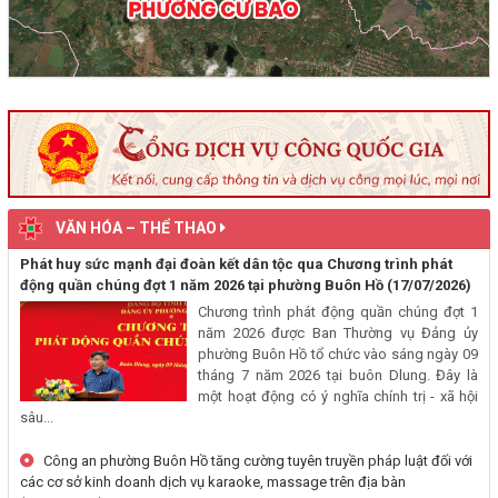
(29/07/2026, 00:00)
Thông báo về việc niêm yết, công khai hồ sơ mất Giấy chứng nhận
quyền sử dụng đất mang tên ông Cù Văn Châu và bà Nguyễn Thị
Kim Tâm. Thường trú tại: Phường Buôn Hồ, tỉnh Đắk Lắk
(29/07/2026, 00:00)
Thông báo về việc cấp giấy chứng nhận quyền sử dụng đất, tài sản
khác gắn liền với đất cho ông Lê Đình Lộc và ông Lê Đình Hậu sử
VĂN HÓA – THỂ THAO
dụng đất tại phường Buôn Hồ, tỉnh Đắk Lắk
(24/07/2026, 00:00)
Phát huy sức mạnh đại đoàn kết dân tộc qua Chương trình phát
động quần chúng đợt 1 năm 2026 tại phường Buôn Hồ
(17/07/2026)
Chương trình phát động quần chúng đợt 1
Thông báo về việc niêm yết công khai kết quả kiểm tra hồ sơ đăng
năm 2026 được Ban Thường vụ Đảng ủy
ký, cấp giấy chứng nhận diện tích tăng thêm của ông Nguyễn Tấn
phường Buôn Hồ tổ chức vào sáng ngày 09
Vương và bà Nguyễn Thị Liễu đang sử dụng đất tại phường Buôn
tháng 7 năm 2026 tại buôn Dlung. Đây là
Hồ, tỉnh Đắk Lắk
một hoạt động có ý nghĩa chính trị - xã hội
(20/07/2026, 00:00)
sâu...
Công an phường Buôn Hồ tăng cường tuyên truyền pháp luật đối với
Thông báo về việc niêm yết, công khai hồ sơ cấp giấy chứng nhận
các cơ sở kinh doanh dịch vụ karaoke, massage trên địa bàn
quyền sử dụng đất lần đầu 02 hồ sơ của các cá nhân đang sử dụng