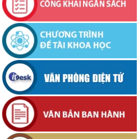
(04/08/2026, 00:00)
Thông báo về việc niêm yết công khai Dự thảo phương án bồi
thường, hỗ trợ và bảng công khai phương án chi tiết kinh phí bồi
thường, hỗ trợ khi Nhà nước thu hồi đất để thực hiện Dự án: Cải
tạo, nâng cấp đường Nơ Trang Lơng (đoạn từ đường Nguyễn Hiền
đến đường Trần Cảnh)
(30/07/2026, 00:00)
Thông báo về việc cấp Giấy chứng nhận xuất xứ hàng hoá (C/O) và
chấp thuận bằng văn bản cho thương nhân tự chứng nhận xuất xứ
hàng hoá xuất khẩu trên địa bàn tỉnh Đắk Lắk
(29/07/2026, 00:00)
Thông báo công khai về việc đo đạc, ký giáp ranh đối với thửa đất
số 59, tờ bản đồ số 89 thuộc Đoàn Kết 1, phường Buôn Hồ, tỉnh
Đắk Lắk do Nguyễn Thị Bích Liên và bà Nguyễn Thị Kiều Oanh;
thường trú tại TDP An Bình 4, phường Buôn Hồ, tỉnh Đắk Lắk đang
sử dụng
(29/07/2026, 00:00)