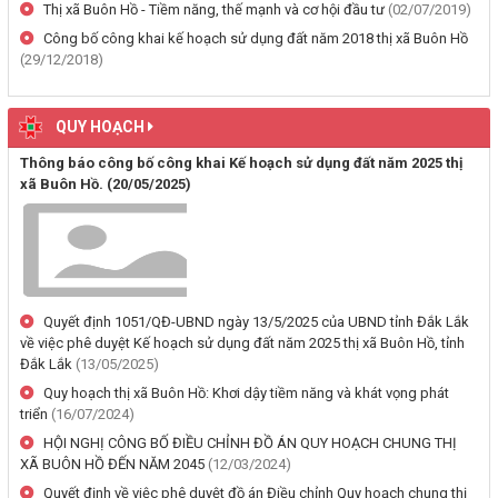
Thị xã Buôn Hồ - Tiềm năng, thế mạnh và cơ hội đầu tư
(02/07/2019)
(29/07/2026, 00:00)
Công bố công khai kế hoạch sử dụng đất năm 2018 thị xã Buôn Hồ
(29/12/2018)
Thông báo về việc cấp giấy chứng nhận quyền sử dụng đất, tài sản
khác gắn liền với đất cho ông Lê Đình Lộc và ông Lê Đình Hậu sử
dụng đất tại phường Buôn Hồ, tỉnh Đắk Lắk
QUY HOẠCH
(24/07/2026, 00:00)
Thông báo công bố công khai Kế hoạch sử dụng đất năm 2025 thị
xã Buôn Hồ.
(20/05/2025)
Thông báo về việc niêm yết công khai kết quả kiểm tra hồ sơ đăng
ký, cấp giấy chứng nhận diện tích tăng thêm của ông Nguyễn Tấn
Vương và bà Nguyễn Thị Liễu đang sử dụng đất tại phường Buôn
Hồ, tỉnh Đắk Lắk
(20/07/2026, 00:00)
Quyết định 1051/QĐ-UBND ngày 13/5/2025 của UBND tỉnh Đắk Lắk
về việc phê duyệt Kế hoạch sử dụng đất năm 2025 thị xã Buôn Hồ, tỉnh
Thông báo về việc niêm yết, công khai hồ sơ cấp giấy chứng nhận
Đắk Lắk
(13/05/2025)
quyền sử dụng đất lần đầu 02 hồ sơ của các cá nhân đang sử dụng
đất tại Phường Buôn Hồ, tỉnh Đắk Lắk
Quy hoạch thị xã Buôn Hồ: Khơi dậy tiềm năng và khát vọng phát
triển
(16/07/2024)
(06/08/2026, 00:00)
HỘI NGHỊ CÔNG BỐ ĐIỀU CHỈNH ĐỒ ÁN QUY HOẠCH CHUNG THỊ
XÃ BUÔN HỒ ĐẾN NĂM 2045
(12/03/2024)
Thông báo về việc niêm yết, công khai hồ sơ mất Giấy chứng nhận
Quyết định về việc phê duyệt đồ án Điều chỉnh Quy hoạch chung thị
quyền sử dụng đất mang tên bà Nguyễn Thị Hạnh. Thường trú tại: