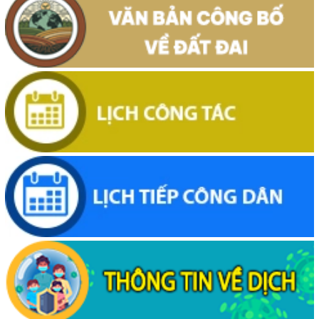
Thông báo về việc niêm yết, công khai hồ sơ mất Giấy chứng nhận
quyền sử dụng đất mang tên ông Cù Văn Châu và bà Nguyễn Thị
Kim Tâm. Thường trú tại: Phường Buôn Hồ, tỉnh Đắk Lắk
(29/07/2026, 00:00)
Thông báo về việc cấp giấy chứng nhận quyền sử dụng đất, tài sản
khác gắn liền với đất cho ông Lê Đình Lộc và ông Lê Đình Hậu sử
dụng đất tại phường Buôn Hồ, tỉnh Đắk Lắk
(24/07/2026, 00:00)
Thông báo về việc niêm yết công khai kết quả kiểm tra hồ sơ đăng
ký, cấp giấy chứng nhận diện tích tăng thêm của ông Nguyễn Tấn
Vương và bà Nguyễn Thị Liễu đang sử dụng đất tại phường Buôn
Hồ, tỉnh Đắk Lắk
(20/07/2026, 00:00)
Thông báo về việc niêm yết, công khai hồ sơ cấp giấy chứng nhận
quyền sử dụng đất lần đầu 02 hồ sơ của các cá nhân đang sử dụng
đất tại Phường Buôn Hồ, tỉnh Đắk Lắk