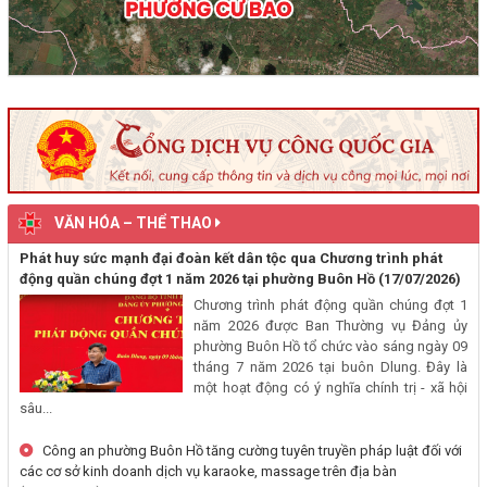
(29/07/2026, 00:00)
Thông báo về việc niêm yết, công khai hồ sơ mất Giấy chứng nhận
quyền sử dụng đất mang tên ông Cù Văn Châu và bà Nguyễn Thị
Kim Tâm. Thường trú tại: Phường Buôn Hồ, tỉnh Đắk Lắk
(29/07/2026, 00:00)
Thông báo về việc cấp giấy chứng nhận quyền sử dụng đất, tài sản
khác gắn liền với đất cho ông Lê Đình Lộc và ông Lê Đình Hậu sử
VĂN HÓA – THỂ THAO
dụng đất tại phường Buôn Hồ, tỉnh Đắk Lắk
Phát huy sức mạnh đại đoàn kết dân tộc qua Chương trình phát
(24/07/2026, 00:00)
động quần chúng đợt 1 năm 2026 tại phường Buôn Hồ
(17/07/2026)
Chương trình phát động quần chúng đợt 1
Thông báo về việc niêm yết công khai kết quả kiểm tra hồ sơ đăng
năm 2026 được Ban Thường vụ Đảng ủy
ký, cấp giấy chứng nhận diện tích tăng thêm của ông Nguyễn Tấn
phường Buôn Hồ tổ chức vào sáng ngày 09
Vương và bà Nguyễn Thị Liễu đang sử dụng đất tại phường Buôn
tháng 7 năm 2026 tại buôn Dlung. Đây là
Hồ, tỉnh Đắk Lắk
một hoạt động có ý nghĩa chính trị - xã hội
(20/07/2026, 00:00)
sâu...
Công an phường Buôn Hồ tăng cường tuyên truyền pháp luật đối với
Thông báo về việc niêm yết, công khai hồ sơ cấp giấy chứng nhận
các cơ sở kinh doanh dịch vụ karaoke, massage trên địa bàn
quyền sử dụng đất lần đầu 02 hồ sơ của các cá nhân đang sử dụng