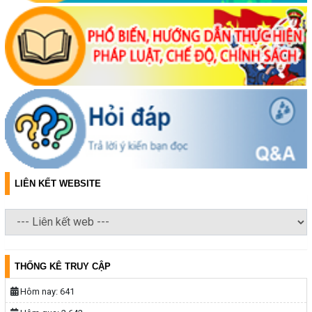
(06/08/2026, 00:00)
Thông báo về việc niêm yết, công khai hồ sơ mất Giấy chứng nhận
quyền sử dụng đất mang tên bà Nguyễn Thị Hạnh. Thường trú tại:
Phường Buôn Hồ, tỉnh Đắk Lắk
(06/08/2026, 00:00)
Thông báo về việc niêm yết, công khai hồ sơ mất Giấy chứng nhận
quyền sử dụng đất mang tên ông Phạm Quốc Việt và bà Nông Thị
Ngọc Loan. Thường trú tại: Phường Buôn Hồ, tỉnh Đắk Lắk
(06/08/2026, 00:00)
LIÊN KẾT WEBSITE
V/v công khai Quyết định số 2412/QĐ-UBND ngày 31/7/2026 của
UBND tỉnh Đắk Lắk về việc bổ nhiệm hòa giải viên lao động trên địa
bàn tỉnh Đắk Lắk
(04/08/2026, 00:00)
THỐNG KÊ TRUY CẬP
Thông báo về việc niêm yết công khai Dự thảo phương án bồi
thường, hỗ trợ và bảng công khai phương án chi tiết kinh phí bồi
Hôm nay:
641
thường, hỗ trợ khi Nhà nước thu hồi đất để thực hiện Dự án: Cải