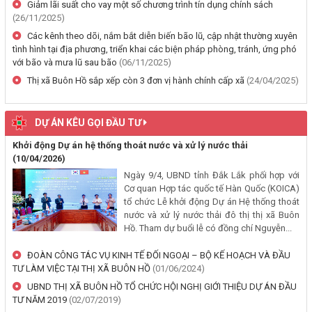
thường, hỗ trợ và bảng công khai phương án chi tiết kinh phí bồi
Giảm lãi suất cho vay một số chương trình tín dụng chính sách
thường, hỗ trợ khi Nhà nước thu hồi đất để thực hiện Dự án: Cải
(26/11/2025)
tạo, nâng cấp đường Nơ Trang Lơng (đoạn từ đường Nguyễn Hiền
Các kênh theo dõi, nắm bắt diễn biến bão lũ, cập nhật thường xuyên
đến đường Trần Cảnh)
tình hình tại địa phương, triển khai các biện pháp phòng, tránh, ứng phó
(30/07/2026, 00:00)
với bão và mưa lũ sau bão
(06/11/2025)
Thị xã Buôn Hồ sắp xếp còn 3 đơn vị hành chính cấp xã
(24/04/2025)
Thông báo về việc cấp Giấy chứng nhận xuất xứ hàng hoá (C/O) và
chấp thuận bằng văn bản cho thương nhân tự chứng nhận xuất xứ
DỰ ÁN KÊU GỌI ĐẦU TƯ
hàng hoá xuất khẩu trên địa bàn tỉnh Đắk Lắk
(29/07/2026, 00:00)
Khởi động Dự án hệ thống thoát nước và xử lý nước thải
(10/04/2026)
Thông báo công khai về việc đo đạc, ký giáp ranh đối với thửa đất
Ngày 9/4, UBND tỉnh Đắk Lắk phối hợp với
số 59, tờ bản đồ số 89 thuộc Đoàn Kết 1, phường Buôn Hồ, tỉnh
Cơ quan Hợp tác quốc tế Hàn Quốc (KOICA)
Đắk Lắk do Nguyễn Thị Bích Liên và bà Nguyễn Thị Kiều Oanh;
tổ chức Lễ khởi động Dự án Hệ thống thoát
nước và xử lý nước thải đô thị thị xã Buôn
thường trú tại TDP An Bình 4, phường Buôn Hồ, tỉnh Đắk Lắk đang
Hồ. Tham dự buổi lễ có đồng chí Nguyễn...
sử dụng
(29/07/2026, 00:00)
ĐOÀN CÔNG TÁC VỤ KINH TẾ ĐỐI NGOẠI – BỘ KẾ HOẠCH VÀ ĐẦU
TƯ LÀM VIỆC TẠI THỊ XÃ BUÔN HỒ
(01/06/2024)
Thông báo về việc niêm yết, công khai hồ sơ mất Giấy chứng nhận
UBND THỊ XÃ BUÔN HỒ TỔ CHỨC HỘI NGHỊ GIỚI THIỆU DỰ ÁN ĐẦU
quyền sử dụng đất mang tên ông Cù Văn Châu và bà Nguyễn Thị
TƯ NĂM 2019
(02/07/2019)
Kim Tâm. Thường trú tại: Phường Buôn Hồ, tỉnh Đắk Lắk