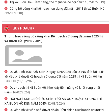
Thị xã Buôn Hồ - Tiềm năng, thế mạnh và cơ hội đầu tư
(02/07/2019)
(29/07/2026, 00:00)
Công bố công khai kế hoạch sử dụng đất năm 2018 thị xã Buôn Hồ
(29/12/2018)
Thông báo về việc cấp giấy chứng nhận quyền sử dụng đất, tài sản
khác gắn liền với đất cho ông Lê Đình Lộc và ông Lê Đình Hậu sử
dụng đất tại phường Buôn Hồ, tỉnh Đắk Lắk
QUY HOẠCH
(24/07/2026, 00:00)
Thông báo công bố công khai Kế hoạch sử dụng đất năm 2025 thị
xã Buôn Hồ.
(20/05/2025)
Thông báo về việc niêm yết công khai kết quả kiểm tra hồ sơ đăng
ký, cấp giấy chứng nhận diện tích tăng thêm của ông Nguyễn Tấn
Vương và bà Nguyễn Thị Liễu đang sử dụng đất tại phường Buôn
Hồ, tỉnh Đắk Lắk
(20/07/2026, 00:00)
Quyết định 1051/QĐ-UBND ngày 13/5/2025 của UBND tỉnh Đắk Lắk
về việc phê duyệt Kế hoạch sử dụng đất năm 2025 thị xã Buôn Hồ, tỉnh
Thông báo về việc niêm yết, công khai hồ sơ cấp giấy chứng nhận
Đắk Lắk
(13/05/2025)
quyền sử dụng đất lần đầu 02 hồ sơ của các cá nhân đang sử dụng
Quy hoạch thị xã Buôn Hồ: Khơi dậy tiềm năng và khát vọng phát
đất tại Phường Buôn Hồ, tỉnh Đắk Lắk
triển
(16/07/2024)
(06/08/2026, 00:00)
HỘI NGHỊ CÔNG BỐ ĐIỀU CHỈNH ĐỒ ÁN QUY HOẠCH CHUNG THỊ
XÃ BUÔN HỒ ĐẾN NĂM 2045
(12/03/2024)
Thông báo về việc niêm yết, công khai hồ sơ mất Giấy chứng nhận
Quyết định về việc phê duyệt đồ án Điều chỉnh Quy hoạch chung thị