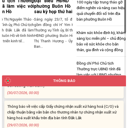
Đại biểu HĐND tỉnh và HĐND
100 ngày tập trung tháo gỡ
Ngọc Loan. Thường trú tại: Phường Buôn Hồ, tỉnh Đắk Lắk
phường Buôn Hồ tiếp xúc cử tri
điểm nghẽn và nâng cao hiệu
sau kỳ họp thứ hai
(06/08/2026, 00:00)
quả chuyển đổi số trên địa
bàn phường Buôn Hồ
Sáng ngày 23/7, tổ đại biểu HĐND tỉnh
gồm đồng chí H’ Yim Kđoh - Ủy viên Ban
V/v công khai Quyết định số 2412/QĐ-UBND ngày 31/7/2026 của
Thường vụ Tỉnh ủy, Bí thư Đảng ủy, Chủ tịch
UBND tỉnh Đắk Lắk về việc bổ nhiệm hòa giải viên lao động trên địa
Khám sức khỏe định kỳ, khám
HĐND phường Buôn Hồ; đồng chí Nguyễn
bàn tỉnh Đắk Lắk
sàng lọc miễn phí – chủ động
Thị Thanh Hương - Ủy viên chuyên trách
(04/08/2026, 00:00)
bảo vệ sức khỏe cho bản
Ban...
thân, gia đình và cộng đồng
Thông báo về việc niêm yết công khai Dự thảo phương án bồi
Đồng chí Phó Chủ tịch
thường, hỗ trợ và bảng công khai phương án chi tiết kinh phí bồi
Thường trực UBND tỉnh đã
thường, hỗ trợ khi Nhà nước thu hồi đất để thực hiện Dự án: Cải
làm việc với UBND phường
tạo, nâng cấp đường Nơ Trang Lơng (đoạn từ đường Nguyễn Hiền
Buôn Hồ
đến đường Trần Cảnh)
THÔNG BÁO
(30/07/2026, 00:00)
Đại biểu HĐND tỉnh và HĐND
phường Buôn Hồ tiếp xúc cử
Thông báo về việc cấp Giấy chứng nhận xuất xứ hàng hoá (C/O) và
tri sau kỳ họp thứ hai
chấp thuận bằng văn bản cho thương nhân tự chứng nhận xuất xứ
hàng hoá xuất khẩu trên địa bàn tỉnh Đắk Lắk
Lãnh đạo Tỉnh Đắk Lắk và
(29/07/2026, 00:00)
phường Buôn Hồ thăm, tặng