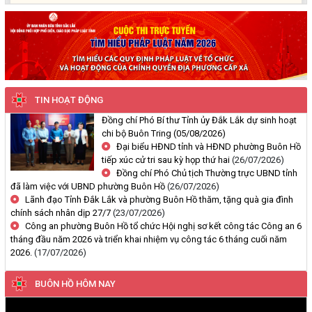
quà gia đình chính sách nhân
Thông báo công khai về việc đo đạc, ký giáp ranh đối với thửa đất
dịp 27/7
số 59, tờ bản đồ số 89 thuộc Đoàn Kết 1, phường Buôn Hồ, tỉnh
Đắk Lắk do Nguyễn Thị Bích Liên và bà Nguyễn Thị Kiều Oanh;
thường trú tại TDP An Bình 4, phường Buôn Hồ, tỉnh Đắk Lắk đang
sử dụng
(29/07/2026, 00:00)
TIN HOẠT ĐỘNG
Thông báo về việc niêm yết, công khai hồ sơ mất Giấy chứng nhận
Đồng chí Phó Bí thư Tỉnh ủy Đắk Lắk dự sinh hoạt
chi bộ Buôn Tring
(05/08/2026)
quyền sử dụng đất mang tên ông Cù Văn Châu và bà Nguyễn Thị
Đại biểu HĐND tỉnh và HĐND phường Buôn Hồ
Kim Tâm. Thường trú tại: Phường Buôn Hồ, tỉnh Đắk Lắk
tiếp xúc cử tri sau kỳ họp thứ hai
(26/07/2026)
(29/07/2026, 00:00)
Đồng chí Phó Chủ tịch Thường trực UBND tỉnh
đã làm việc với UBND phường Buôn Hồ
(26/07/2026)
Thông báo về việc cấp giấy chứng nhận quyền sử dụng đất, tài sản
Lãnh đạo Tỉnh Đắk Lắk và phường Buôn Hồ thăm, tặng quà gia đình
khác gắn liền với đất cho ông Lê Đình Lộc và ông Lê Đình Hậu sử
chính sách nhân dịp 27/7
(23/07/2026)
Công an phường Buôn Hồ tổ chức Hội nghị sơ kết công tác Công an 6
dụng đất tại phường Buôn Hồ, tỉnh Đắk Lắk
tháng đầu năm 2026 và triển khai nhiệm vụ công tác 6 tháng cuối năm
(24/07/2026, 00:00)
2026.
(17/07/2026)
Thông báo về việc niêm yết công khai kết quả kiểm tra hồ sơ đăng
BUÔN HỒ HÔM NAY
ký, cấp giấy chứng nhận diện tích tăng thêm của ông Nguyễn Tấn
Vương và bà Nguyễn Thị Liễu đang sử dụng đất tại phường Buôn