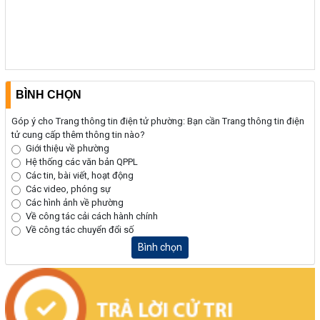
(24/07/2026, 00:00)
Thông báo về việc niêm yết công khai kết quả kiểm tra hồ sơ đăng
ký, cấp giấy chứng nhận diện tích tăng thêm của ông Nguyễn Tấn
Vương và bà Nguyễn Thị Liễu đang sử dụng đất tại phường Buôn
Hồ, tỉnh Đắk Lắk
BÌNH CHỌN
(20/07/2026, 00:00)
Góp ý cho Trang thông tin điện tử phường: Bạn cần Trang thông tin điện
tử cung cấp thêm thông tin nào?
Giới thiệu về phường
Hệ thống các văn bản QPPL
Các tin, bài viết, hoạt động
Các video, phóng sự
Các hình ảnh về phường
Về công tác cải cách hành chính
Về công tác chuyển đổi số
Bình chọn