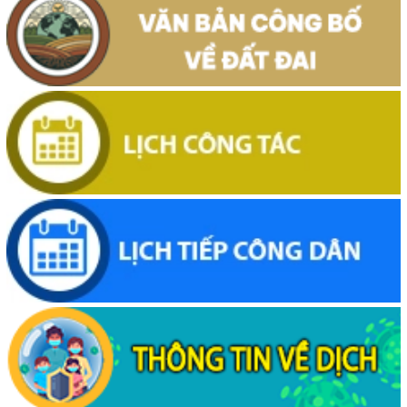
Thông báo về việc niêm yết, công khai hồ sơ mất Giấy chứng nhận
quyền sử dụng đất mang tên ông Cù Văn Châu và bà Nguyễn Thị
Kim Tâm. Thường trú tại: Phường Buôn Hồ, tỉnh Đắk Lắk
(29/07/2026, 00:00)
Thông báo về việc cấp giấy chứng nhận quyền sử dụng đất, tài sản
khác gắn liền với đất cho ông Lê Đình Lộc và ông Lê Đình Hậu sử
dụng đất tại phường Buôn Hồ, tỉnh Đắk Lắk
(24/07/2026, 00:00)
Thông báo về việc niêm yết công khai kết quả kiểm tra hồ sơ đăng
ký, cấp giấy chứng nhận diện tích tăng thêm của ông Nguyễn Tấn
Vương và bà Nguyễn Thị Liễu đang sử dụng đất tại phường Buôn
Hồ, tỉnh Đắk Lắk
(20/07/2026, 00:00)
Thông báo về việc niêm yết, công khai hồ sơ cấp giấy chứng nhận
quyền sử dụng đất lần đầu 02 hồ sơ của các cá nhân đang sử dụng
đất tại Phường Buôn Hồ, tỉnh Đắk Lắk