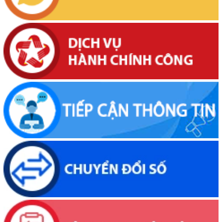
Thông báo về việc niêm yết, công khai hồ sơ cấp giấy chứng nhận
quyền sử dụng đất lần đầu 02 hồ sơ của các cá nhân đang sử dụng
đất tại Phường Buôn Hồ, tỉnh Đắk Lắk
(06/08/2026, 00:00)
Thông báo về việc niêm yết, công khai hồ sơ mất Giấy chứng nhận
quyền sử dụng đất mang tên bà Nguyễn Thị Hạnh. Thường trú tại:
Phường Buôn Hồ, tỉnh Đắk Lắk
(06/08/2026, 00:00)
Thông báo về việc niêm yết, công khai hồ sơ mất Giấy chứng nhận
quyền sử dụng đất mang tên ông Phạm Quốc Việt và bà Nông Thị
Ngọc Loan. Thường trú tại: Phường Buôn Hồ, tỉnh Đắk Lắk
(06/08/2026, 00:00)
V/v công khai Quyết định số 2412/QĐ-UBND ngày 31/7/2026 của
UBND tỉnh Đắk Lắk về việc bổ nhiệm hòa giải viên lao động trên địa
bàn tỉnh Đắk Lắk