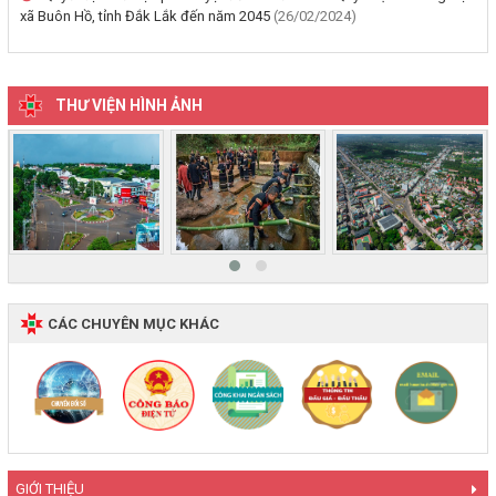
quyền sử dụng đất mang tên bà Nguyễn Thị Hạnh. Thường trú tại:
xã Buôn Hồ, tỉnh Đắk Lắk đến năm 2045
(26/02/2024)
Phường Buôn Hồ, tỉnh Đắk Lắk
(06/08/2026, 00:00)
THƯ VIỆN HÌNH ẢNH
Thông báo về việc niêm yết, công khai hồ sơ mất Giấy chứng nhận
quyền sử dụng đất mang tên ông Phạm Quốc Việt và bà Nông Thị
Ngọc Loan. Thường trú tại: Phường Buôn Hồ, tỉnh Đắk Lắk
(06/08/2026, 00:00)
‹
›
V/v công khai Quyết định số 2412/QĐ-UBND ngày 31/7/2026 của
UBND tỉnh Đắk Lắk về việc bổ nhiệm hòa giải viên lao động trên địa
bàn tỉnh Đắk Lắk
(04/08/2026, 00:00)
CÁC CHUYÊN MỤC KHÁC
Thông báo về việc niêm yết công khai Dự thảo phương án bồi
thường, hỗ trợ và bảng công khai phương án chi tiết kinh phí bồi
thường, hỗ trợ khi Nhà nước thu hồi đất để thực hiện Dự án: Cải
tạo, nâng cấp đường Nơ Trang Lơng (đoạn từ đường Nguyễn Hiền
đến đường Trần Cảnh)
(30/07/2026, 00:00)
GIỚI THIỆU