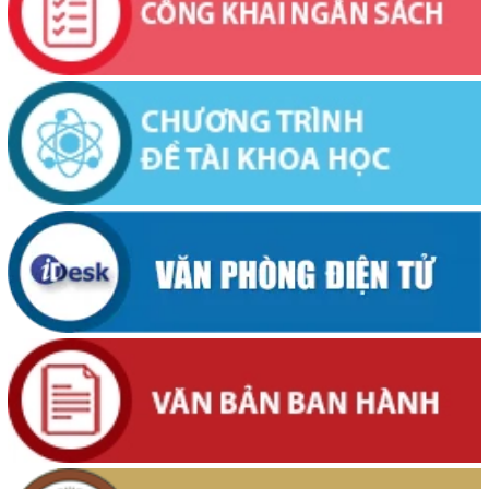
(04/08/2026, 00:00)
Thông báo về việc niêm yết công khai Dự thảo phương án bồi
thường, hỗ trợ và bảng công khai phương án chi tiết kinh phí bồi
thường, hỗ trợ khi Nhà nước thu hồi đất để thực hiện Dự án: Cải
tạo, nâng cấp đường Nơ Trang Lơng (đoạn từ đường Nguyễn Hiền
đến đường Trần Cảnh)
(30/07/2026, 00:00)
Thông báo về việc cấp Giấy chứng nhận xuất xứ hàng hoá (C/O) và
chấp thuận bằng văn bản cho thương nhân tự chứng nhận xuất xứ
hàng hoá xuất khẩu trên địa bàn tỉnh Đắk Lắk
(29/07/2026, 00:00)
Thông báo công khai về việc đo đạc, ký giáp ranh đối với thửa đất
số 59, tờ bản đồ số 89 thuộc Đoàn Kết 1, phường Buôn Hồ, tỉnh
Đắk Lắk do Nguyễn Thị Bích Liên và bà Nguyễn Thị Kiều Oanh;
thường trú tại TDP An Bình 4, phường Buôn Hồ, tỉnh Đắk Lắk đang
sử dụng
(29/07/2026, 00:00)