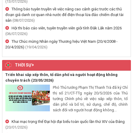
(13/07/2026)
đất tại Phường Buôn Hồ, tỉnh Đắk Lắk
Thông báo tuyên truyền về việc nâng cao cảnh giác trước các thủ
(06/08/2026, 00:00)
đoạn giả danh cơ quan nhà nước để điện thoại lừa đảo chiếm đoạt tài
sản
(08/07/2026)
Thông báo về việc niêm yết, công khai hồ sơ mất Giấy chứng nhận
Hội thi báo cáo viên, tuyên truyền viên giỏi tỉnh Đắk Lắk năm 2026
quyền sử dụng đất mang tên bà Nguyễn Thị Hạnh. Thường trú tại:
(06/07/2026)
Phường Buôn Hồ, tỉnh Đắk Lắk
Thư Chúc mừng Nhân ngày Thương hiệu Việt Nam (20/4/2008 -
(06/08/2026, 00:00)
20/4/2026)
(19/04/2026)
Thông báo về việc niêm yết, công khai hồ sơ mất Giấy chứng nhận
THỜI SỰ
quyền sử dụng đất mang tên ông Phạm Quốc Việt và bà Nông Thị
Ngọc Loan. Thường trú tại: Phường Buôn Hồ, tỉnh Đắk Lắk
Triển khai sắp xếp thôn, tổ dân phố và người hoạt động không
(06/08/2026, 00:00)
chuyên trách
(23/05/2026)
Phó Thủ tướng Phạm Thị Thanh Trà đã ký Chỉ
thị số 21/CT-TTg ngày 20/5/2026 của Thủ
V/v công khai Quyết định số 2412/QĐ-UBND ngày 31/7/2026 của
tướng Chính phủ về việc sắp xếp thôn, tổ
UBND tỉnh Đắk Lắk về việc bổ nhiệm hòa giải viên lao động trên địa
dân phố và bố trí, sử dụng, chế độ, chính
bàn tỉnh Đắk Lắk
sách đối với người hoạt động không...
(04/08/2026, 00:00)
Khai mạc trọng thể Đại hội đại biểu toàn quốc lần thứ XIV của Đảng
(20/01/2026)
Thông báo về việc niêm yết công khai Dự thảo phương án bồi