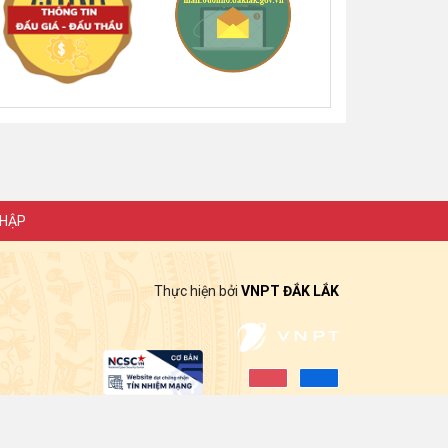
Thông báo về việc niêm yết,
công khai hồ sơ mất Giấy chứng
nhận quyền sử dụng đất mang
tên bà Nguyễn Thị Hạnh. Thường
trú tại: Phường Buôn Hồ, tỉnh
Đắk Lắk
(06/08/2026, 00:00)
Thông báo về việc niêm yết,
công khai hồ sơ mất Giấy chứng
nhận quyền sử dụng đất mang
NHẬP
tên ông Phạm Quốc Việt và bà
Nông Thị Ngọc Loan. Thường
trú tại: Phường Buôn Hồ, tỉnh
Thực hiện bởi
VNPT ĐẮK LẮK
Đắk Lắk
(06/08/2026, 00:00)
V/v công khai Quyết định số
2412/QĐ-UBND ngày
31/7/2026 của UBND tỉnh Đắk
Lắk về việc bổ nhiệm hòa giải