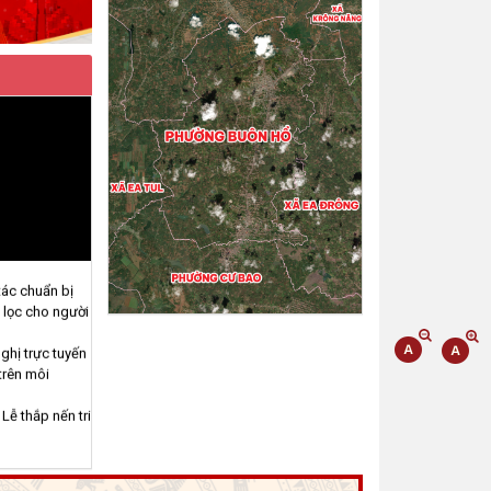
Thông báo về việc niêm yết,
công khai hồ sơ mất Giấy chứng
nhận quyền sử dụng đất mang
tên ông Phạm Quốc Việt và bà
Nông Thị Ngọc Loan. Thường
trú tại: Phường Buôn Hồ, tỉnh
Đắk Lắk
(06/08/2026, 00:00)
V/v công khai Quyết định số
, nghiệp vụ
2412/QĐ-UBND ngày
31/7/2026 của UBND tỉnh Đắk
ác chuẩn bị
Lắk về việc bổ nhiệm hòa giải
 lọc cho người
viên lao động trên địa bàn tỉnh
Đắk Lắk
hị trực tuyến
trên môi
(04/08/2026, 00:00)
ễ thắp nến tri
Thông báo về việc niêm yết
công khai Dự thảo phương án
ôn Hồ đồng
bồi thường, hỗ trợ và bảng công
ế
khai phương án chi tiết kinh phí
 Lắk tặng quà