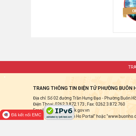
TRA
TRANG THÔNG TIN ĐIỆN TỬ PHƯỜNG BUÔN 
Địa chỉ: Số 02 đường Trần Hưng Đạo - Phường Buôn Hồ -
Điện Thoại: 0262 3.872.173
; Fax:
0262 3.872.760
Email: buonho@daklak.gov.vn
Đã kết nối EMC
Ghi rõ nguồn tin "Buon Ho Portal" hoặc "www.buonho.dak
điện tử này