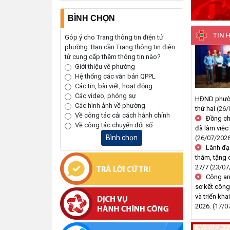
BÌNH CHỌN
TIN 
Góp ý cho Trang thông tin điện tử
phường: Bạn cần Trang thông tin điện
tử cung cấp thêm thông tin nào?
Giới thiệu về phường
Hệ thống các văn bản QPPL
Các tin, bài viết, hoạt động
Các video, phóng sự
HĐND phường
Các hình ảnh về phường
thứ hai
(26/
Về công tác cải cách hành chính
Đồng ch
Về công tác chuyển đổi số
đã làm việ
Bình chọn
(26/07/202
Lãnh đạ
thăm, tặng 
27/7
(23/07
Công an
sơ kết công
và triển kh
2026.
(17/0