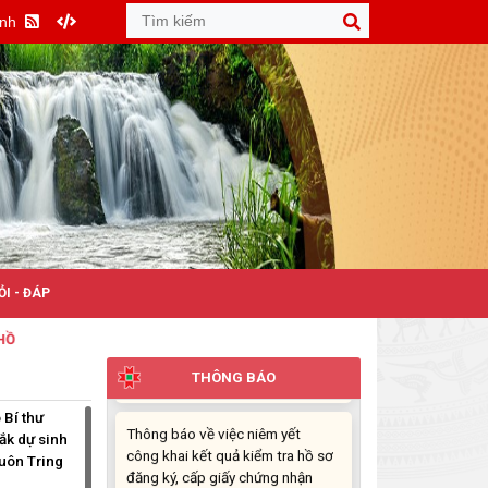
nhận quyền sử dụng đất mang
Anh
tên ông Cù Văn Châu và bà
Nguyễn Thị Kim Tâm. Thường trú
tại: Phường Buôn Hồ, tỉnh Đắk
Lắk
(29/07/2026, 00:00)
Thông báo về việc cấp giấy
chứng nhận quyền sử dụng đất,
tài sản khác gắn liền với đất cho
ông Lê Đình Lộc và ông Lê Đình
Hậu sử dụng đất tại phường
ỎI - ĐÁP
Buôn Hồ, tỉnh Đắk Lắk
(24/07/2026, 00:00)
Thông báo về việc niêm yết
THÔNG BÁO
công khai kết quả kiểm tra hồ sơ
 Bí thư
đăng ký, cấp giấy chứng nhận
ắk dự sinh
diện tích tăng thêm của ông
Buôn Tring
Nguyễn Tấn Vương và bà
Nguyễn Thị Liễu đang sử dụng