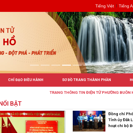
Tiếng Việt
Tiếng 
CHỈ ĐẠO ĐIỀU HÀNH
SƠ ĐỒ TRANG THÀNH PHẦN
H
TRANG THÔNG TIN ĐIỆN TỬ PHƯỜNG BUÔN HỒ
 NỔI BẬT
Đồng chí Phó
Tỉnh ủy Đắk L
hoạt chi bộ 