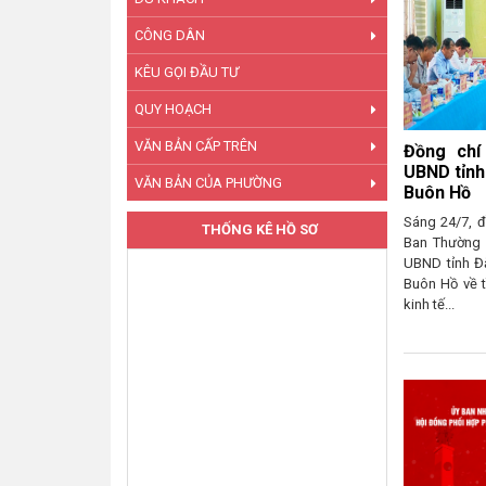
CÔNG DÂN
KÊU GỌI ĐẦU TƯ
QUY HOẠCH
VĂN BẢN CẤP TRÊN
Đại biểu
Buôn Hồ t
VĂN BẢN CỦA PHƯỜNG
hai
Sáng ngày 2
THỐNG KÊ HỒ SƠ
chí H’ Yim Kđ
thư Đảng ủy,
chí Nguyễn T
Ban...