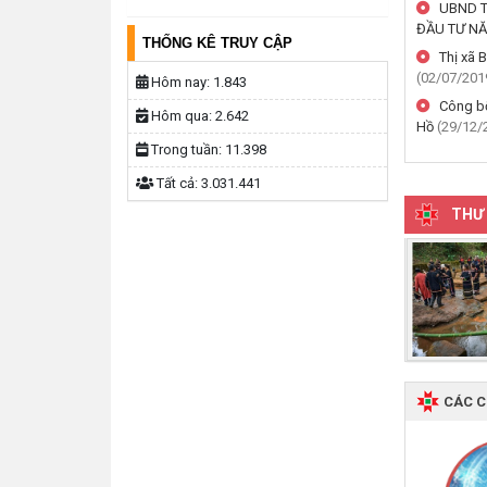
UBND T
ĐẦU TƯ N
THỐNG KÊ TRUY CẬP
Thị xã 
(02/07/201
Hôm nay:
1.843
Công bố
Hôm qua:
2.642
Hồ
(29/12/
Trong tuần:
11.398
Tất cả:
3.031.441
THƯ 
CÁC 