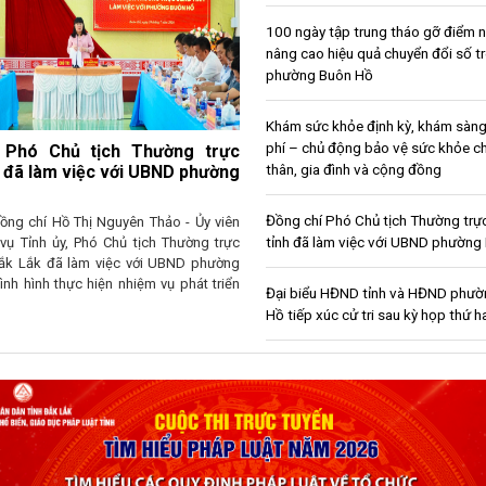
100 ngày tập trung tháo gỡ điểm 
nâng cao hiệu quả chuyển đổi số tr
phường Buôn Hồ
Khám sức khỏe định kỳ, khám sàng
phí – chủ động bảo vệ sức khỏe c
 HĐND tỉnh và HĐND phường
thân, gia đình và cộng đồng
iếp xúc cử tri sau kỳ họp thứ
Đồng chí Phó Chủ tịch Thường tr
3/7, tổ đại biểu HĐND tỉnh gồm đồng
tỉnh đã làm việc với UBND phường
oh - Ủy viên Ban Thường vụ Tỉnh ủy, Bí
 Chủ tịch HĐND phường Buôn Hồ; đồng
hị Thanh Hương - Ủy viên chuyên trách
Đại biểu HĐND tỉnh và HĐND phư
Hồ tiếp xúc cử tri sau kỳ họp thứ h
Lãnh đạo Tỉnh Đắk Lắk và phường
thăm, tặng quà gia đình chính sách
27/7