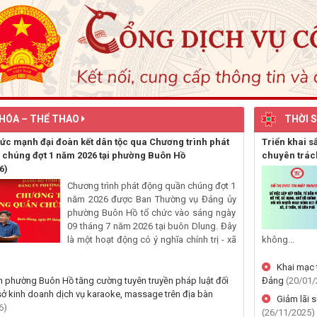
gia đình chính sách phường Buôn 
Hội Cựu Chiến binh phường ph
vũ tổ chức Chương trình tri ân các a
Phường Buôn Hồ tổ chức ký ca
lấn chiếm lòng đường, hè phố, hành
giao thông
Đảng ủy phường Buôn Hồ công
định tại các Tổ chức đảng trực thu
Đ/c Phó Bí thư Tỉnh ủy, Chủ t
HÓA – THỂ THAO
THỜI 
tỉnh thăm, tặng quà gia đình chính s
phường Buôn Hồ
ức mạnh đại đoàn kết dân tộc qua Chương trình phát
Triển khai s
Đảng ủy phường Buôn Hồ nắm t
 chúng đợt 1 năm 2026 tại phường Buôn Hồ
chuyên trá
động Chi bộ Buôn Tring sau sắp xế
6)
Chương trình phát động quần chúng đợt 1
Bế giảng Lớp tập huấn kỹ năng
năm 2026 được Ban Thường vụ Đảng ủy
Đoàn - Hội năm 2026
phường Buôn Hồ tổ chức vào sáng ngày
Phường Buôn Hồ rà soát công t
09 tháng 7 năm 2026 tại buôn Dlung. Đây
khám sức khỏe định kỳ, khám sàng
là một hoạt động có ý nghĩa chính trị - xã
không...
dân
Phường Buôn Hồ tham dự Hội ng
Khai mạc t
tập huấn triển khai TTHC của Đảng 
 phường Buôn Hồ tăng cường tuyên truyền pháp luật đối
Đảng
(20/01/
trường điện tử
sở kinh doanh dịch vụ karaoke, massage trên địa bàn
Giảm lãi 
Đoàn phường Buôn Hồ tổ chức L
6)
(26/11/2025)
ân các anh hùng liệt sĩ