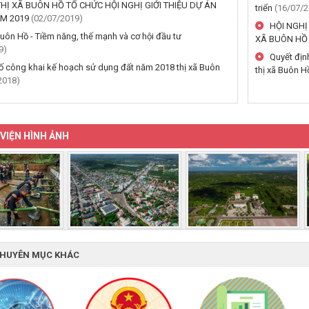
HỊ XÃ BUÔN HỒ TỔ CHỨC HỘI NGHỊ GIỚI THIỆU DỰ ÁN
triển
(16/07/2
ĂM 2019
(02/07/2019)
HỘI NGHỊ
Buôn Hồ - Tiềm năng, thế mạnh và cơ hội đầu tư
XÃ BUÔN HỒ
9)
Quyết địn
 công khai kế hoạch sử dụng đất năm 2018 thị xã Buôn
thị xã Buôn H
2018)
VIỆN HÌNH ẢNH
CHUYÊN MỤC KHÁC