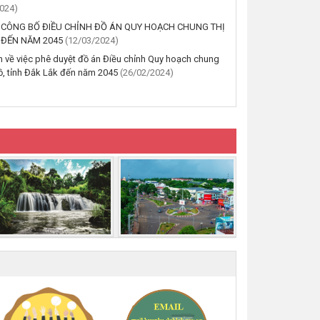
(24/07/2026, 00:00)
024)
 CÔNG BỐ ĐIỀU CHỈNH ĐỒ ÁN QUY HOẠCH CHUNG THỊ
 ĐẾN NĂM 2045
(12/03/2024)
Thông báo về việc niêm yết
công khai kết quả kiểm tra hồ sơ
h về việc phê duyệt đồ án Điều chỉnh Quy hoạch chung
đăng ký, cấp giấy chứng nhận
ồ, tỉnh Đắk Lắk đến năm 2045
(26/02/2024)
diện tích tăng thêm của ông
Nguyễn Tấn Vương và bà
Nguyễn Thị Liễu đang sử dụng
đất tại phường Buôn Hồ, tỉnh
Đắk Lắk
(20/07/2026, 00:00)
Thông báo về việc niêm yết,
công khai hồ sơ cấp giấy chứng
nhận quyền sử dụng đất lần đầu
02 hồ sơ của các cá nhân đang
sử dụng đất tại Phường Buôn
Hồ, tỉnh Đắk Lắk
(06/08/2026, 00:00)