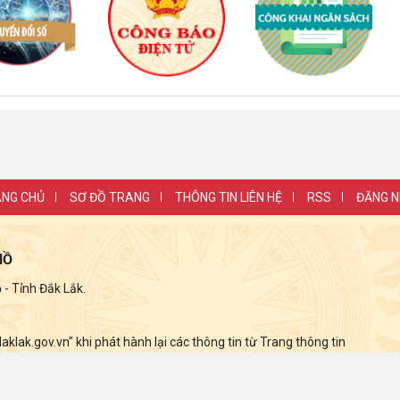
NG CHỦ
SƠ ĐỒ TRANG
THÔNG TIN LIÊN HỆ
RSS
ĐĂNG 
HỒ
 Tỉnh Đắk Lắk.
lak.gov.vn" khi phát hành lại các thông tin từ Trang thông tin