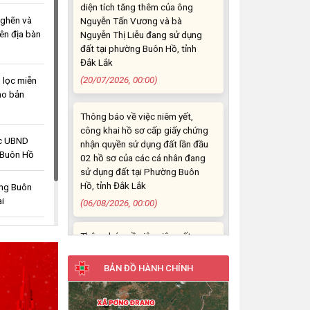
đất tại phường Buôn Hồ, tỉnh
nghẽn và
Đắk Lắk
ên địa bàn
(20/07/2026, 00:00)
Thông báo về việc niêm yết,
 lọc miễn
công khai hồ sơ cấp giấy chứng
ho bản
nhận quyền sử dụng đất lần đầu
02 hồ sơ của các cá nhân đang
sử dụng đất tại Phường Buôn
ực UBND
Hồ, tỉnh Đắk Lắk
 Buôn Hồ
(06/08/2026, 00:00)
ờng Buôn
Thông báo về việc niêm yết,
ai
công khai hồ sơ mất Giấy chứng
nhận quyền sử dụng đất mang
 Buôn Hồ
tên bà Nguyễn Thị Hạnh. Thường
 nhân dịp
trú tại: Phường Buôn Hồ, tỉnh
Đắk Lắk
BẢN ĐỒ HÀNH CHÍNH
(06/08/2026, 00:00)