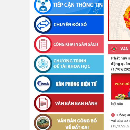
VĂN 
Phát huy s
động quần
(17/07/202
hội sâu...
Công an
với các cơ 
(13/07/202