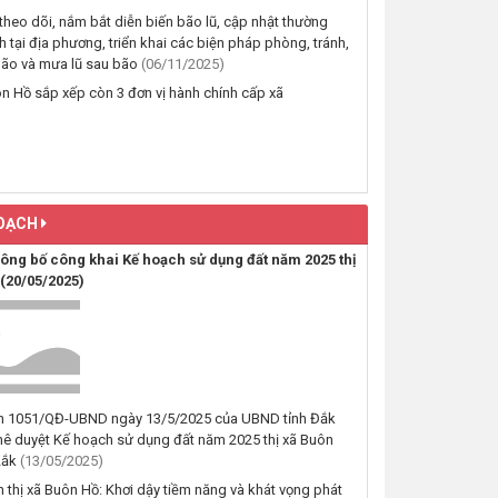
Bích Liên và bà Nguyễn Thị Kiều
ôn Hồ đồng
theo dõi, nắm bắt diễn biến bão lũ, cập nhật thường
Oanh; thường trú tại TDP An
ế
h tại địa phương, triển khai các biện pháp phòng, tránh,
Bình 4, phường Buôn Hồ, tỉnh
 Lắk tặng quà
bão và mưa lũ sau bão
(06/11/2025)
Đắk Lắk đang sử dụng
Hồ
ôn Hồ sắp xếp còn 3 đơn vị hành chính cấp xã
ối hợp CLB Dân
(29/07/2026, 00:00)
nh hùng liệt sĩ
m kết không
Thông báo về việc niêm yết,
 lang an toàn
công khai hồ sơ mất Giấy chứng
nhận quyền sử dụng đất mang
 bố Quyết
OẠCH
tên ông Cù Văn Châu và bà
ộc
Nguyễn Thị Kim Tâm. Thường trú
ịch UBMTTQVN
ng bố công khai Kế hoạch sử dụng đất năm 2025 thị
tại: Phường Buôn Hồ, tỉnh Đắk
ách tại
(20/05/2025)
Lắk
ình hình hoạt
(29/07/2026, 00:00)
p
Thông báo về việc cấp giấy
chứng nhận quyền sử dụng đất,
tài sản khác gắn liền với đất cho
nh 1051/QĐ-UBND ngày 13/5/2025 của UBND tỉnh Đắk
ông Lê Đình Lộc và ông Lê Đình
hê duyệt Kế hoạch sử dụng đất năm 2025 thị xã Buôn
Hậu sử dụng đất tại phường
Lắk
(13/05/2025)
Buôn Hồ, tỉnh Đắk Lắk
 thị xã Buôn Hồ: Khơi dậy tiềm năng và khát vọng phát