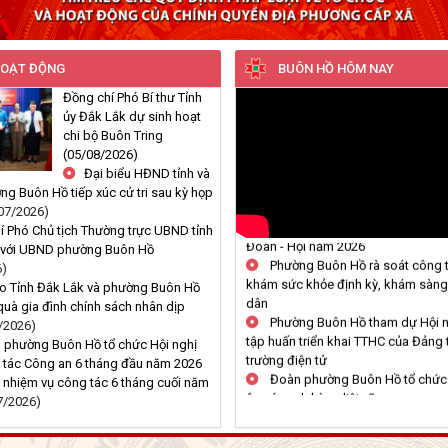
HOẠT ĐỘNG
BUÔN HỒ HÔM NAY
Đồng chí Phó Bí thư Tỉnh
ủy Đắk Lắk dự sinh hoạt
chi bộ Buôn Tring
(05/08/2026)
Đại biểu HĐND tỉnh và
 Buôn Hồ tiếp xúc cử tri sau kỳ họp
Bế giảng Lớp tập huấn kỹ năng
07/2026)
Đoàn - Hội năm 2026
í Phó Chủ tịch Thường trực UBND tỉnh
Phường Buôn Hồ rà soát công t
c với UBND phường Buôn Hồ
khám sức khỏe định kỳ, khám sàng
6)
dân
o Tỉnh Đắk Lắk và phường Buôn Hồ
Phường Buôn Hồ tham dự Hội ng
quà gia đình chính sách nhân dịp
tập huấn triển khai TTHC của Đảng 
/2026)
trường điện tử
 phường Buôn Hồ tổ chức Hội nghị
Đoàn phường Buôn Hồ tổ chức L
 tác Công an 6 tháng đầu năm 2026
ân các anh hùng liệt sĩ
ai nhiệm vụ công tác 6 tháng cuối năm
Hội Cựu Chiến binh phường Bu
7/2026)
hành cùng hội viên phát triển kinh t
Ngân hàng chính sách tỉnh Đắk