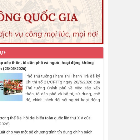
bồi thường, hỗ trợ khi Nhà nước
Hồ
ối hợp CLB Dân
thu hồi đất để thực hiện Dự án:
nh hùng liệt sĩ
Cải tạo, nâng cấp đường Nơ
m kết không
Trang Lơng (đoạn từ đường
 lang an toàn
Nguyễn Hiền đến đường Trần
Cảnh)
 bố Quyết
(30/07/2026, 00:00)
ộc
ịch UBMTTQVN
SỰ
ách tại
Thông báo về việc cấp Giấy
ắp xếp thôn, tổ dân phố và người hoạt động không
chứng nhận xuất xứ hàng hoá
ình hình hoạt
ch
(23/05/2026)
(C/O) và chấp thuận bằng văn
p
bản cho thương nhân tự chứng
Phó Thủ tướng Phạm Thị Thanh Trà đã ký
Chỉ thị số 21/CT-TTg ngày 20/5/2026 của
nhận xuất xứ hàng hoá xuất
, nghiệp vụ
Thủ tướng Chính phủ về việc sắp xếp
khẩu trên địa bàn tỉnh Đắk Lắk
thôn, tổ dân phố và bố trí, sử dụng, chế
(29/07/2026, 00:00)
ác chuẩn bị
độ, chính sách đối với người hoạt động
 lọc cho người
Thông báo công khai về việc đo
hị trực tuyến
đạc, ký giáp ranh đối với thửa
rọng thể Đại hội đại biểu toàn quốc lần thứ XIV của
trên môi
đất số 59, tờ bản đồ số 89
2026)
thuộc Đoàn Kết 1, phường Buôn
suất cho vay một số chương trình tín dụng chính sách
ễ thắp nến tri
Hồ, tỉnh Đắk Lắk do Nguyễn Thị