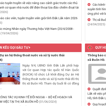
áo tuyên truyền về việc nâng cao cảnh giác trước các thủ
Hội Cựu Chiến binh phường Bu
Các kênh 
anh cơ quan nhà nước để điện thoại lừa đảo chiếm đoạt tài
hành cùng hội viên phát triển kinh t
xuyên tình hìn
/2026)
Ngân hàng chính sách tỉnh Đắk
ứng phó với 
gia đình chính sách phường Buôn 
 báo cáo viên, tuyên truyền viên giỏi tỉnh Đắk Lắk năm 2026
Thị xã Bu
Hội Cựu Chiến binh phường ph
6)
(24/04/2025)
vũ tổ chức Chương trình tri ân các a
c mừng Nhân ngày Thương hiệu Việt Nam (20/4/2008 -
Phường Buôn Hồ tổ chức ký ca
)
(19/04/2026)
lấn chiếm lòng đường, hè phố, hành
giao thông
Đảng ủy phường Buôn Hồ công
N KÊU GỌI ĐẦU TƯ
QUY H
định tại các Tổ chức đảng trực thu
Đ/c Phó Bí thư Tỉnh ủy, Chủ t
Dự án hệ thống thoát nước và xử lý nước thải
Thông báo cô
tỉnh thăm, tặng quà gia đình chính s
6)
xã Buôn Hồ.
phường Buôn Hồ
Ngày 9/4, UBND tỉnh Đắk Lắk phối hợp
Đảng ủy phường Buôn Hồ nắm t
với Cơ quan Hợp tác quốc tế Hàn Quốc
động Chi bộ Buôn Tring sau sắp xế
(KOICA) tổ chức Lễ khởi động Dự án Hệ
thống thoát nước và xử lý nước thải đô thị
thị xã Buôn Hồ. Tham dự buổi lễ có đồng
..
Quyết đị
Lắk về việc p
ÔNG TÁC VỤ KINH TẾ ĐỐI NGOẠI – BỘ KẾ HOẠCH VÀ
Hồ, tỉnh Đắk 
M VIỆC TẠI THỊ XÃ BUÔN HỒ
(01/06/2024)
Quy hoạch