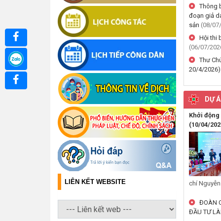
Thông b
đoạn giả d
sản
(08/07
Hội thi
(06/07/202
Thư Chú
20/4/2026
DỰ Á
Khởi động 
(10/04/202
LIÊN KẾT WEBSITE
chí Nguyễn.
ĐOÀN C
ĐẦU TƯ LÀ