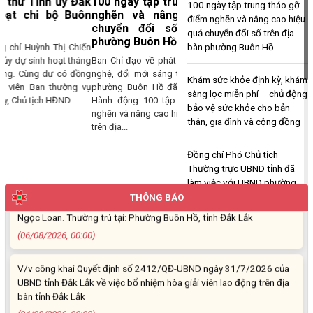
100 ngày tập trung tháo gỡ điểm
100 ngày tập trung tháo gỡ
nghẽn và nâng cao hiệu quả
điểm nghẽn và nâng cao hiệu
Thông báo về việc niêm yết, công khai hồ sơ cấp giấy chứng nhận
chuyển đổi số trên địa bàn
quả chuyển đổi số trên địa
quyền sử dụng đất lần đầu 02 hồ sơ của các cá nhân đang sử dụng
phường Buôn Hồ
bàn phường Buôn Hồ
đất tại Phường Buôn Hồ, tỉnh Đắk Lắk
Ban Chỉ đạo về phát triển khoa học, công
(06/08/2026, 00:00)
nghệ, đổi mới sáng tạo và chuyển đổi số
Khám sức khỏe định kỳ, khám
phường Buôn Hồ đã ban hành Kế hoạch
sàng lọc miễn phí – chủ động
Thông báo về việc niêm yết, công khai hồ sơ mất Giấy chứng nhận
Hành động 100 tập trung tháo gỡ điểm
bảo vệ sức khỏe cho bản
quyền sử dụng đất mang tên bà Nguyễn Thị Hạnh. Thường trú tại:
nghẽn và nâng cao hiệu quả chuyển đổi số
thân, gia đình và cộng đồng
Phường Buôn Hồ, tỉnh Đắk Lắk
trên địa...
(06/08/2026, 00:00)
Đồng chí Phó Chủ tịch
Thường trực UBND tỉnh đã
Thông báo về việc niêm yết, công khai hồ sơ mất Giấy chứng nhận
làm việc với UBND phường
quyền sử dụng đất mang tên ông Phạm Quốc Việt và bà Nông Thị
Buôn Hồ
THÔNG BÁO
Ngọc Loan. Thường trú tại: Phường Buôn Hồ, tỉnh Đắk Lắk
(06/08/2026, 00:00)
Đại biểu HĐND tỉnh và HĐND
phường Buôn Hồ tiếp xúc cử
V/v công khai Quyết định số 2412/QĐ-UBND ngày 31/7/2026 của
tri sau kỳ họp thứ hai
UBND tỉnh Đắk Lắk về việc bổ nhiệm hòa giải viên lao động trên địa
bàn tỉnh Đắk Lắk
Lãnh đạo Tỉnh Đắk Lắk và
(04/08/2026, 00:00)
phường Buôn Hồ thăm, tặng