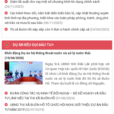
Giảm lãi suất cho vay một số chương trình tín dụng chính sách
(26/11/2025)
Thông báo về việc niêm yết, công khai hồ sơ mất Giấy chứng nhận
Các kênh theo dõi, nắm bắt diễn biến bão lũ, cập nhật thường xuyên
quyền sử dụng đất mang tên ông Phạm Quốc Việt và bà Nông Thị
tình hình tại địa phương, triển khai các biện pháp phòng, tránh, ứng phó
Ngọc Loan. Thường trú tại: Phường Buôn Hồ, tỉnh Đắk Lắk
với bão và mưa lũ sau bão
(06/11/2025)
(06/08/2026, 00:00)
Thị xã Buôn Hồ sắp xếp còn 3 đơn vị hành chính cấp xã
(24/04/2025)
V/v công khai Quyết định số 2412/QĐ-UBND ngày 31/7/2026 của
UBND tỉnh Đắk Lắk về việc bổ nhiệm hòa giải viên lao động trên địa
DỰ ÁN KÊU GỌI ĐẦU TƯ
bàn tỉnh Đắk Lắk
Khởi động Dự án hệ thống thoát nước và xử lý nước thải
(04/08/2026, 00:00)
(10/04/2026)
Ngày 9/4, UBND tỉnh Đắk Lắk phối hợp với
Thông báo về việc niêm yết công khai Dự thảo phương án bồi
Cơ quan Hợp tác quốc tế Hàn Quốc (KOICA)
thường, hỗ trợ và bảng công khai phương án chi tiết kinh phí bồi
tổ chức Lễ khởi động Dự án Hệ thống thoát
thường, hỗ trợ khi Nhà nước thu hồi đất để thực hiện Dự án: Cải
nước và xử lý nước thải đô thị thị xã Buôn
tạo, nâng cấp đường Nơ Trang Lơng (đoạn từ đường Nguyễn Hiền
Hồ. Tham dự buổi lễ có đồng chí Nguyễn...
đến đường Trần Cảnh)
(30/07/2026, 00:00)
ĐOÀN CÔNG TÁC VỤ KINH TẾ ĐỐI NGOẠI – BỘ KẾ HOẠCH VÀ ĐẦU
TƯ LÀM VIỆC TẠI THỊ XÃ BUÔN HỒ
(01/06/2024)
UBND THỊ XÃ BUÔN HỒ TỔ CHỨC HỘI NGHỊ GIỚI THIỆU DỰ ÁN ĐẦU
Thông báo về việc cấp Giấy chứng nhận xuất xứ hàng hoá (C/O) và
TƯ NĂM 2019
(02/07/2019)
chấp thuận bằng văn bản cho thương nhân tự chứng nhận xuất xứ