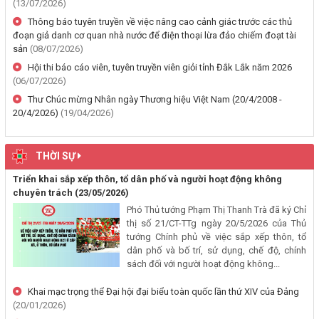
(13/07/2026)
Thông báo về việc cấp giấy chứng nhận quyền sử dụng đất, tài sản
khác gắn liền với đất cho ông Lê Đình Lộc và ông Lê Đình Hậu sử
Thông báo tuyên truyền về việc nâng cao cảnh giác trước các thủ
dụng đất tại phường Buôn Hồ, tỉnh Đắk Lắk
đoạn giả danh cơ quan nhà nước để điện thoại lừa đảo chiếm đoạt tài
sản
(08/07/2026)
(24/07/2026, 00:00)
Hội thi báo cáo viên, tuyên truyền viên giỏi tỉnh Đắk Lắk năm 2026
(06/07/2026)
Thông báo về việc niêm yết công khai kết quả kiểm tra hồ sơ đăng
ký, cấp giấy chứng nhận diện tích tăng thêm của ông Nguyễn Tấn
Thư Chúc mừng Nhân ngày Thương hiệu Việt Nam (20/4/2008 -
20/4/2026)
(19/04/2026)
Vương và bà Nguyễn Thị Liễu đang sử dụng đất tại phường Buôn
Hồ, tỉnh Đắk Lắk
(20/07/2026, 00:00)
THỜI SỰ
Triển khai sắp xếp thôn, tổ dân phố và người hoạt động không
Thông báo về việc niêm yết, công khai hồ sơ cấp giấy chứng nhận
chuyên trách
(23/05/2026)
quyền sử dụng đất lần đầu 02 hồ sơ của các cá nhân đang sử dụng
Phó Thủ tướng Phạm Thị Thanh Trà đã ký Chỉ
đất tại Phường Buôn Hồ, tỉnh Đắk Lắk
thị số 21/CT-TTg ngày 20/5/2026 của Thủ
(06/08/2026, 00:00)
tướng Chính phủ về việc sắp xếp thôn, tổ
dân phố và bố trí, sử dụng, chế độ, chính
Thông báo về việc niêm yết, công khai hồ sơ mất Giấy chứng nhận
sách đối với người hoạt động không...
quyền sử dụng đất mang tên bà Nguyễn Thị Hạnh. Thường trú tại:
Khai mạc trọng thể Đại hội đại biểu toàn quốc lần thứ XIV của Đảng
Phường Buôn Hồ, tỉnh Đắk Lắk
(20/01/2026)
(06/08/2026, 00:00)