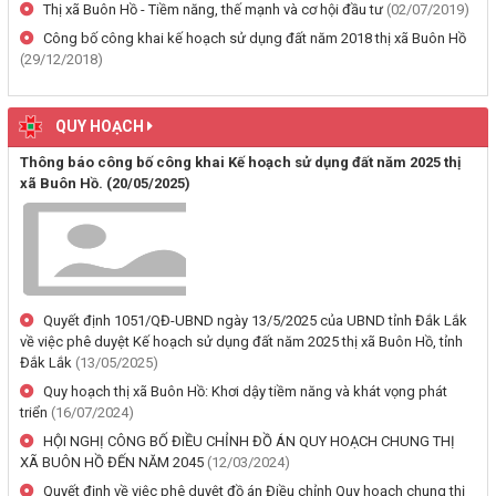
hàng hoá xuất khẩu trên địa bàn tỉnh Đắk Lắk
Thị xã Buôn Hồ - Tiềm năng, thế mạnh và cơ hội đầu tư
(02/07/2019)
(29/07/2026, 00:00)
Công bố công khai kế hoạch sử dụng đất năm 2018 thị xã Buôn Hồ
(29/12/2018)
Thông báo công khai về việc đo đạc, ký giáp ranh đối với thửa đất
số 59, tờ bản đồ số 89 thuộc Đoàn Kết 1, phường Buôn Hồ, tỉnh
QUY HOẠCH
Đắk Lắk do Nguyễn Thị Bích Liên và bà Nguyễn Thị Kiều Oanh;
thường trú tại TDP An Bình 4, phường Buôn Hồ, tỉnh Đắk Lắk đang
Thông báo công bố công khai Kế hoạch sử dụng đất năm 2025 thị
sử dụng
xã Buôn Hồ.
(20/05/2025)
(29/07/2026, 00:00)
Thông báo về việc niêm yết, công khai hồ sơ mất Giấy chứng nhận
quyền sử dụng đất mang tên ông Cù Văn Châu và bà Nguyễn Thị
Kim Tâm. Thường trú tại: Phường Buôn Hồ, tỉnh Đắk Lắk
Quyết định 1051/QĐ-UBND ngày 13/5/2025 của UBND tỉnh Đắk Lắk
(29/07/2026, 00:00)
về việc phê duyệt Kế hoạch sử dụng đất năm 2025 thị xã Buôn Hồ, tỉnh
Đắk Lắk
(13/05/2025)
Thông báo về việc cấp giấy chứng nhận quyền sử dụng đất, tài sản
Quy hoạch thị xã Buôn Hồ: Khơi dậy tiềm năng và khát vọng phát
khác gắn liền với đất cho ông Lê Đình Lộc và ông Lê Đình Hậu sử
triển
(16/07/2024)
dụng đất tại phường Buôn Hồ, tỉnh Đắk Lắk
HỘI NGHỊ CÔNG BỐ ĐIỀU CHỈNH ĐỒ ÁN QUY HOẠCH CHUNG THỊ
(24/07/2026, 00:00)
XÃ BUÔN HỒ ĐẾN NĂM 2045
(12/03/2024)
Quyết định về việc phê duyệt đồ án Điều chỉnh Quy hoạch chung thị