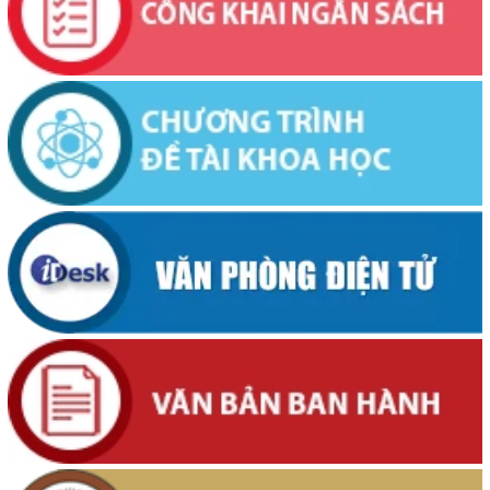
Ngọc Loan. Thường trú tại: Phường Buôn Hồ, tỉnh Đắk Lắk
(06/08/2026, 00:00)
V/v công khai Quyết định số 2412/QĐ-UBND ngày 31/7/2026 của
UBND tỉnh Đắk Lắk về việc bổ nhiệm hòa giải viên lao động trên địa
bàn tỉnh Đắk Lắk
(04/08/2026, 00:00)
Thông báo về việc niêm yết công khai Dự thảo phương án bồi
thường, hỗ trợ và bảng công khai phương án chi tiết kinh phí bồi
thường, hỗ trợ khi Nhà nước thu hồi đất để thực hiện Dự án: Cải
tạo, nâng cấp đường Nơ Trang Lơng (đoạn từ đường Nguyễn Hiền
đến đường Trần Cảnh)
(30/07/2026, 00:00)
Thông báo về việc cấp Giấy chứng nhận xuất xứ hàng hoá (C/O) và
chấp thuận bằng văn bản cho thương nhân tự chứng nhận xuất xứ
hàng hoá xuất khẩu trên địa bàn tỉnh Đắk Lắk
(29/07/2026, 00:00)