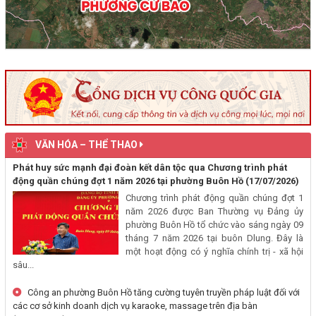
đến đường Trần Cảnh)
(30/07/2026, 00:00)
Thông báo về việc cấp Giấy chứng nhận xuất xứ hàng hoá (C/O) và
chấp thuận bằng văn bản cho thương nhân tự chứng nhận xuất xứ
hàng hoá xuất khẩu trên địa bàn tỉnh Đắk Lắk
(29/07/2026, 00:00)
Thông báo công khai về việc đo đạc, ký giáp ranh đối với thửa đất
VĂN HÓA – THỂ THAO
số 59, tờ bản đồ số 89 thuộc Đoàn Kết 1, phường Buôn Hồ, tỉnh
Đắk Lắk do Nguyễn Thị Bích Liên và bà Nguyễn Thị Kiều Oanh;
Phát huy sức mạnh đại đoàn kết dân tộc qua Chương trình phát
thường trú tại TDP An Bình 4, phường Buôn Hồ, tỉnh Đắk Lắk đang
động quần chúng đợt 1 năm 2026 tại phường Buôn Hồ
(17/07/2026)
sử dụng
Chương trình phát động quần chúng đợt 1
(29/07/2026, 00:00)
năm 2026 được Ban Thường vụ Đảng ủy
phường Buôn Hồ tổ chức vào sáng ngày 09
tháng 7 năm 2026 tại buôn Dlung. Đây là
Thông báo về việc niêm yết, công khai hồ sơ mất Giấy chứng nhận
một hoạt động có ý nghĩa chính trị - xã hội
quyền sử dụng đất mang tên ông Cù Văn Châu và bà Nguyễn Thị
sâu...
Kim Tâm. Thường trú tại: Phường Buôn Hồ, tỉnh Đắk Lắk
(29/07/2026, 00:00)
Công an phường Buôn Hồ tăng cường tuyên truyền pháp luật đối với
các cơ sở kinh doanh dịch vụ karaoke, massage trên địa bàn