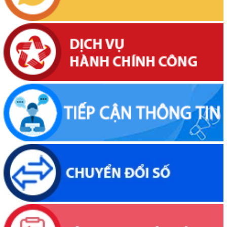
Thông báo về việc niêm yết, công khai hồ sơ cấp giấy chứng nhận
quyền sử dụng đất lần đầu 02 hồ sơ của các cá nhân đang sử dụng
đất tại Phường Buôn Hồ, tỉnh Đắk Lắk
(06/08/2026, 00:00)
Thông báo về việc niêm yết, công khai hồ sơ mất Giấy chứng nhận
quyền sử dụng đất mang tên bà Nguyễn Thị Hạnh. Thường trú tại:
Phường Buôn Hồ, tỉnh Đắk Lắk
(06/08/2026, 00:00)
Thông báo về việc niêm yết, công khai hồ sơ mất Giấy chứng nhận
quyền sử dụng đất mang tên ông Phạm Quốc Việt và bà Nông Thị