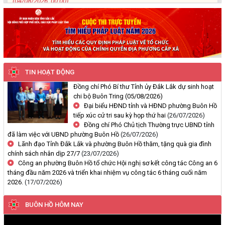
quà gia đình chính sách nhân
dịp 27/7
Thông báo về việc niêm yết công khai Dự thảo phương án bồi
thường, hỗ trợ và bảng công khai phương án chi tiết kinh phí bồi
thường, hỗ trợ khi Nhà nước thu hồi đất để thực hiện Dự án: Cải
tạo, nâng cấp đường Nơ Trang Lơng (đoạn từ đường Nguyễn Hiền
đến đường Trần Cảnh)
(30/07/2026, 00:00)
TIN HOẠT ĐỘNG
Đồng chí Phó Bí thư Tỉnh ủy Đắk Lắk dự sinh hoạt
Thông báo về việc cấp Giấy chứng nhận xuất xứ hàng hoá (C/O) và
chi bộ Buôn Tring
(05/08/2026)
chấp thuận bằng văn bản cho thương nhân tự chứng nhận xuất xứ
Đại biểu HĐND tỉnh và HĐND phường Buôn Hồ
hàng hoá xuất khẩu trên địa bàn tỉnh Đắk Lắk
tiếp xúc cử tri sau kỳ họp thứ hai
(26/07/2026)
Đồng chí Phó Chủ tịch Thường trực UBND tỉnh
(29/07/2026, 00:00)
đã làm việc với UBND phường Buôn Hồ
(26/07/2026)
Lãnh đạo Tỉnh Đắk Lắk và phường Buôn Hồ thăm, tặng quà gia đình
Thông báo công khai về việc đo đạc, ký giáp ranh đối với thửa đất
chính sách nhân dịp 27/7
(23/07/2026)
số 59, tờ bản đồ số 89 thuộc Đoàn Kết 1, phường Buôn Hồ, tỉnh
Công an phường Buôn Hồ tổ chức Hội nghị sơ kết công tác Công an 6
Đắk Lắk do Nguyễn Thị Bích Liên và bà Nguyễn Thị Kiều Oanh;
tháng đầu năm 2026 và triển khai nhiệm vụ công tác 6 tháng cuối năm
thường trú tại TDP An Bình 4, phường Buôn Hồ, tỉnh Đắk Lắk đang
2026.
(17/07/2026)
Bế giảng Lớp tập huấn kỹ năng, nghiệp vụ Đoàn - Hội năm 2026
sử dụng
Phường Buôn Hồ rà soát công tác chuẩn bị khám sức khỏe định kỳ,
khám sàng lọc cho người dân
(29/07/2026, 00:00)
BUÔN HỒ HÔM NAY
Phường Buôn Hồ tham dự Hội nghị trực tuyến tập huấn triển khai
TTHC của Đảng trên môi trường điện tử