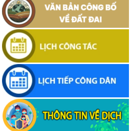
Thông báo công khai về việc đo đạc, ký giáp ranh đối với thửa đất
số 59, tờ bản đồ số 89 thuộc Đoàn Kết 1, phường Buôn Hồ, tỉnh
Đắk Lắk do Nguyễn Thị Bích Liên và bà Nguyễn Thị Kiều Oanh;
thường trú tại TDP An Bình 4, phường Buôn Hồ, tỉnh Đắk Lắk đang
sử dụng
(29/07/2026, 00:00)
Thông báo về việc niêm yết, công khai hồ sơ mất Giấy chứng nhận
quyền sử dụng đất mang tên ông Cù Văn Châu và bà Nguyễn Thị
Kim Tâm. Thường trú tại: Phường Buôn Hồ, tỉnh Đắk Lắk
(29/07/2026, 00:00)
Thông báo về việc cấp giấy chứng nhận quyền sử dụng đất, tài sản
khác gắn liền với đất cho ông Lê Đình Lộc và ông Lê Đình Hậu sử
dụng đất tại phường Buôn Hồ, tỉnh Đắk Lắk
(24/07/2026, 00:00)
Thông báo về việc niêm yết công khai kết quả kiểm tra hồ sơ đăng
ký, cấp giấy chứng nhận diện tích tăng thêm của ông Nguyễn Tấn
Vương và bà Nguyễn Thị Liễu đang sử dụng đất tại phường Buôn