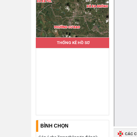
THỐNG KÊ HỒ SƠ
BÌNH CHỌN
CÁC 