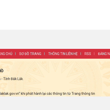
NG CHỦ
SƠ ĐỒ TRANG
THÔNG TIN LIÊN HỆ
RSS
ĐĂNG 
HỒ
 Tỉnh Đắk Lắk.
lak.gov.vn" khi phát hành lại các thông tin từ Trang thông tin