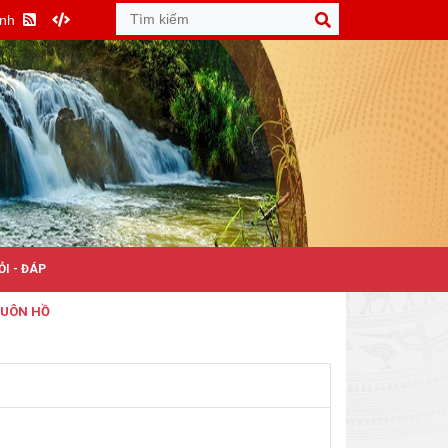
Anh
ỎI - ĐÁP
 HỒ