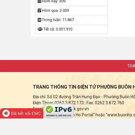
Hôm nay:
309
Hôm qua:
2.003
Trong tuần:
11.867
Tất cả:
3.031.910
TRA
TRANG THÔNG TIN ĐIỆN TỬ PHƯỜNG BUÔN 
Địa chỉ: Số 02 đường Trần Hưng Đạo - Phường Buôn Hồ -
Điện Thoại: 0262 3.872.173
; Fax:
0262 3.872.760
Email: buonho@daklak.gov.vn
Đã kết nối EMC
Ghi rõ nguồn tin "Buon Ho Portal" hoặc "www.buonho.dak
điện tử này