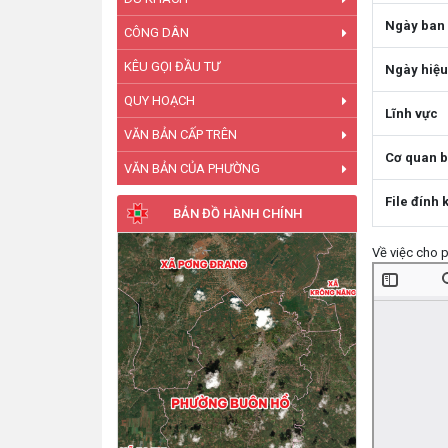
Ngày ban
CÔNG DÂN
KÊU GỌI ĐẦU TƯ
Ngày hiệu
QUY HOẠCH
Lĩnh vực
VĂN BẢN CẤP TRÊN
Cơ quan 
VĂN BẢN CỦA PHƯỜNG
File đính 
BẢN ĐỒ HÀNH CHÍNH
Về việc cho 