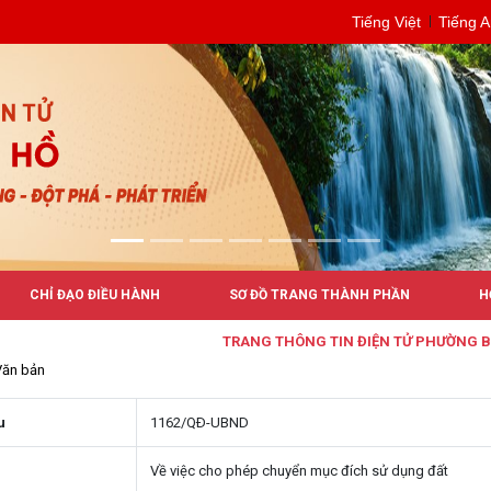
Tiếng Việt
Tiếng 
CHỈ ĐẠO ĐIỀU HÀNH
SƠ ĐỒ TRANG THÀNH PHẦN
H
TRANG THÔNG TIN ĐIỆN TỬ PHƯỜNG BUÔN
Văn bản
u
1162/QÐ-UBND
Về việc cho phép chuyển mục đích sử dụng đất