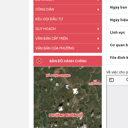
Ngày ban
CÔNG DÂN
KÊU GỌI ĐẦU TƯ
Ngày hiệu
QUY HOẠCH
Lĩnh vực
VĂN BẢN CẤP TRÊN
Cơ quan 
VĂN BẢN CỦA PHƯỜNG
File đính 
BẢN ĐỒ HÀNH CHÍNH
Về việc cho 