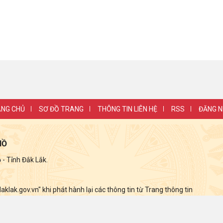
NG CHỦ
SƠ ĐỒ TRANG
THÔNG TIN LIÊN HỆ
RSS
ĐĂNG 
HỒ
 Tỉnh Đắk Lắk.
lak.gov.vn" khi phát hành lại các thông tin từ Trang thông tin