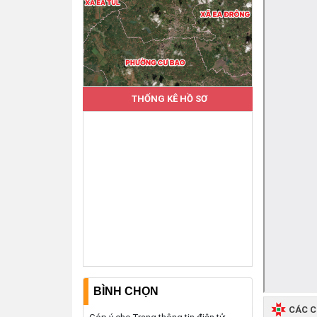
THỐNG KÊ HỒ SƠ
BÌNH CHỌN
CÁC 