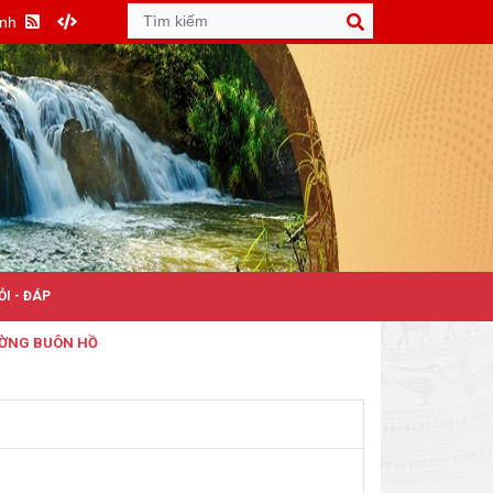
Anh
ỎI - ĐÁP
 BUÔN HỒ