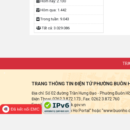
Hôm nay:
2.130
Hôm qua:
1.442
Trong tuần:
9.043
Tất cả:
3.029.086
TRA
TRANG THÔNG TIN ĐIỆN TỬ PHƯỜNG BUÔN 
Địa chỉ: Số 02 đường Trần Hưng Đạo - Phường Buôn Hồ -
Điện Thoại: 0262 3.872.173
; Fax:
0262 3.872.760
Email: buonho@daklak.gov.vn
Đã kết nối EMC
Ghi rõ nguồn tin "Buon Ho Portal" hoặc "www.buonho.dak
điện tử này