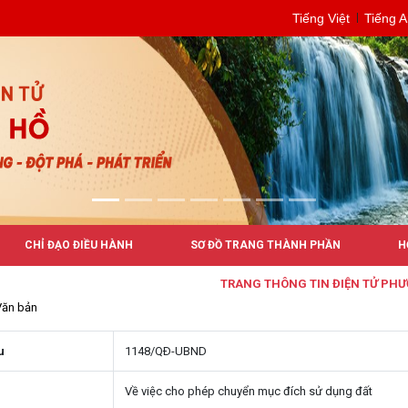
Tiếng Việt
Tiếng 
CHỈ ĐẠO ĐIỀU HÀNH
SƠ ĐỒ TRANG THÀNH PHẦN
H
TRANG THÔNG TIN ĐIỆN TỬ PHƯỜNG
Văn bản
u
1148/QÐ-UBND
Về việc cho phép chuyển mục đích sử dụng đất