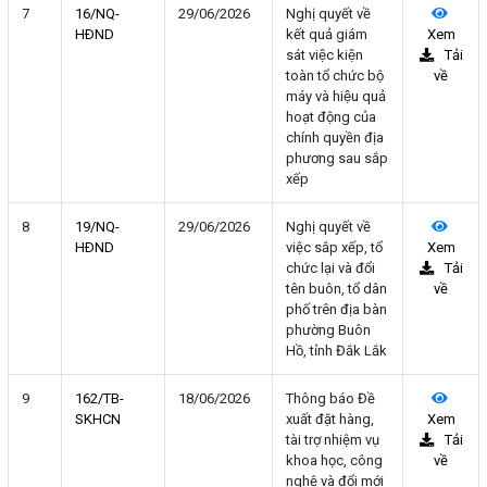
7
16/NQ-
29/06/2026
Nghị quyết về
HÐND
kết quả giám
Xem
sát việc kiện
Tải
toàn tổ chức bộ
về
máy và hiệu quả
hoạt động của
chính quyền địa
phương sau sắp
xếp
8
19/NQ-
29/06/2026
Nghị quyết về
HÐND
việc sắp xếp, tổ
Xem
chức lại và đổi
Tải
tên buôn, tổ dân
về
phố trên địa bàn
phường Buôn
Hồ, tỉnh Đắk Lắk
9
162/TB-
18/06/2026
Thông báo Đề
SKHCN
xuất đặt hàng,
Xem
tài trợ nhiệm vụ
Tải
khoa học, công
về
nghệ và đổi mới