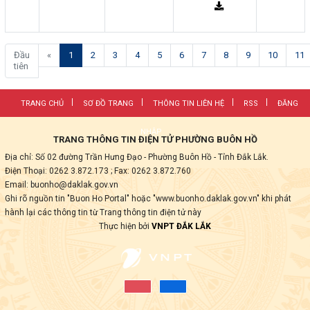
(current)
Đầu
«
1
2
3
4
5
6
7
8
9
10
11
tiên
TRANG CHỦ
SƠ ĐỒ TRANG
THÔNG TIN LIÊN HỆ
RSS
ĐĂNG
NHẬP
TRANG THÔNG TIN ĐIỆN TỬ PHƯỜNG BUÔN HỒ
Địa chỉ: Số 02 đường Trần Hưng Đạo - Phường Buôn Hồ - Tỉnh Đắk Lắk.
Điện Thoại: 0262 3.872.173
; Fax:
0262 3.872.760
Email: buonho@daklak.gov.vn
Ghi rõ nguồn tin "Buon Ho Portal" hoặc "www.buonho.daklak.gov.vn" khi phát
hành lại các thông tin từ Trang thông tin điện tử này
Thực hiện bởi
VNPT ĐẮK LẮK