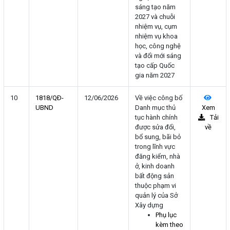
sáng tạo năm
2027 và chuỗi
nhiệm vụ, cụm
nhiệm vụ khoa
học, công nghệ
và đổi mới sáng
tạo cấp Quốc
gia năm 2027
10
1818/QÐ-
12/06/2026
Về việc công bố
UBND
Danh mục thủ
Xem
tục hành chính
Tải
được sửa đổi,
về
bổ sung, bãi bỏ
trong lĩnh vực
đăng kiểm, nhà
ở, kinh doanh
bất động sản
thuộc phạm vi
quản lý của Sở
Xây dựng
Phụ lục
kèm theo