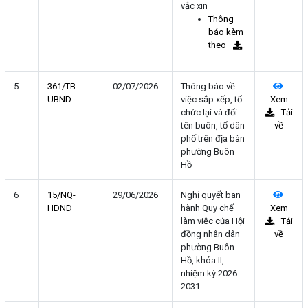
vắc xin
Thông
báo kèm
theo
5
361/TB-
02/07/2026
Thông báo về
UBND
việc sắp xếp, tổ
Xem
chức lại và đổi
Tải
tên buôn, tổ dân
về
phố trên địa bàn
phường Buôn
Hồ
6
15/NQ-
29/06/2026
Nghị quyết ban
HÐND
hành Quy chế
Xem
làm việc của Hội
Tải
đồng nhân dân
về
phường Buôn
Hồ, khóa II,
nhiệm kỳ 2026-
2031