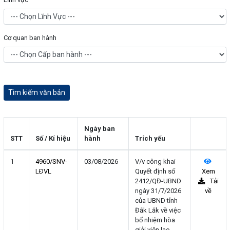
Cơ quan ban hành
Ngày ban
STT
Số / Kí hiệu
hành
Trích yếu
1
4960/SNV-
03/08/2026
V/v công khai
LÐVL
Quyết định số
Xem
2412/QĐ-UBND
Tải
ngày 31/7/2026
về
của UBND tỉnh
Đắk Lắk về việc
bổ nhiệm hòa
giải viên lao