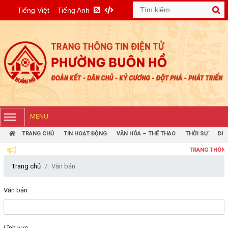
Tiếng Việt
Tiếng Anh
MENU
TRANG CHỦ
TIN HOẠT ĐỘNG
VĂN HÓA – THỂ THAO
THỜI SỰ
DỰ 
TRANG THÔNG TIN ĐI
Trang chủ
Văn bản
Văn bản
Lĩnh vực