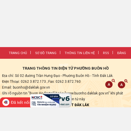
TRANG CHỦ
SƠ ĐỒ TRANG
THÔNG TIN LIÊN HỆ
RSS
ĐĂNG
NHẬP
TRANG THÔNG TIN ĐIỆN TỬ PHƯỜNG BUÔN HỒ
Địa chỉ: Số 02 đường Trần Hưng Đạo - Phường Buôn Hồ - Tỉnh Đắk Lắk.
Điện Thoại: 0262 3.872.173
; Fax:
0262 3.872.760
Email: buonho@daklak.gov.vn
Ghi rõ nguồn tin "Buon Ho Portal" hoặc "www.buonho.daklak.gov.vn" khi phát
hành lại các thông tin từ Trang thông tin điện tử này
Đã kết nối EMC
Thực hiện bởi
VNPT ĐẮK LẮK