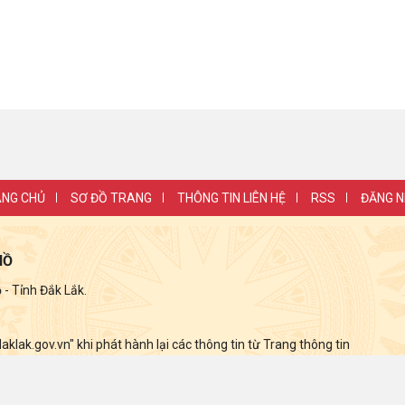
NG CHỦ
SƠ ĐỒ TRANG
THÔNG TIN LIÊN HỆ
RSS
ĐĂNG 
HỒ
 Tỉnh Đắk Lắk.
lak.gov.vn" khi phát hành lại các thông tin từ Trang thông tin