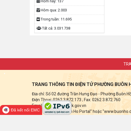
Hôm nay:
137
Hôm qua:
2.003
Trong tuần:
11.695
Tất cả:
3.031.738
TRA
TRANG THÔNG TIN ĐIỆN TỬ PHƯỜNG BUÔN 
Địa chỉ: Số 02 đường Trần Hưng Đạo - Phường Buôn Hồ -
Điện Thoại: 0262 3.872.173
; Fax:
0262 3.872.760
Email: buonho@daklak.gov.vn
Đã kết nối EMC
Ghi rõ nguồn tin "Buon Ho Portal" hoặc "www.buonho.dak
điện tử này