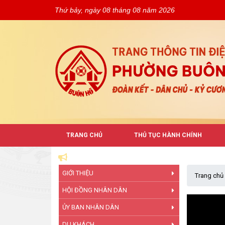
Thứ bảy, ngày 08 tháng 08 năm 2026
TRANG CHỦ
THỦ TỤC HÀNH CHÍNH
GIỚI THIỆU
Trang chủ
HỘI ĐỒNG NHÂN DÂN
ỦY BAN NHÂN DÂN
DU KHÁCH