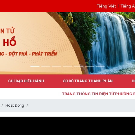
Tiếng Việt
Tiếng 
CHỈ ĐẠO ĐIỀU HÀNH
SƠ ĐỒ TRANG THÀNH PHẦN
H
TRANG THÔNG TIN ĐIỆN TỬ PHƯỜNG BUÔN
Hoạt Động