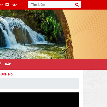
Anh
ỎI - ĐÁP
 HỒ