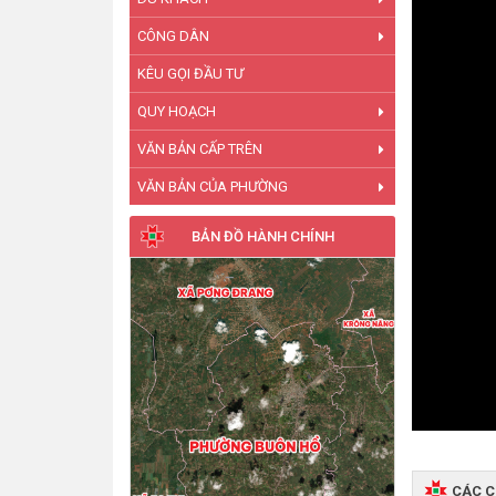
CÔNG DÂN
KÊU GỌI ĐẦU TƯ
QUY HOẠCH
VĂN BẢN CẤP TRÊN
VĂN BẢN CỦA PHƯỜNG
BẢN ĐỒ HÀNH CHÍNH
CÁC 