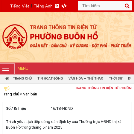
Tiếng Việt
Tiếng Anh
MENU
TRANG CHỦ
TIN HOẠT ĐỘNG
VĂN HÓA – THỂ THAO
THỜI SỰ
DỰ 
TRANG THÔNG TIN ĐIỆN TỬ PHƯỜNG BUÔN 
Trang chủ
Văn bản
Số / Kí hiệu
16/TB-HÐND
Trích yếu:
Lịch tiếp công dân định kỳ của Thường trực HĐND thị xã
Buôn Hồ trong tháng 5 năm 2025