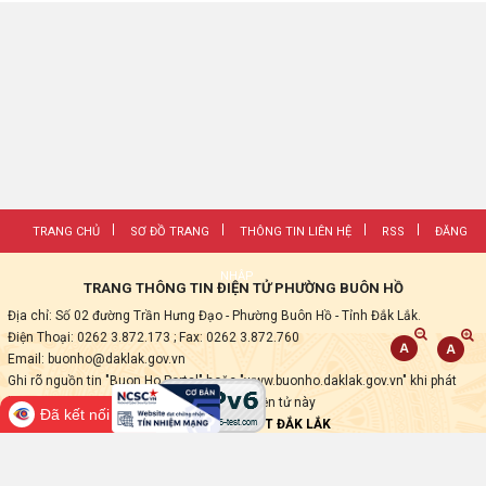
TRANG CHỦ
SƠ ĐỒ TRANG
THÔNG TIN LIÊN HỆ
RSS
ĐĂNG
NHẬP
TRANG THÔNG TIN ĐIỆN TỬ PHƯỜNG BUÔN HỒ
Địa chỉ: Số 02 đường Trần Hưng Đạo - Phường Buôn Hồ - Tỉnh Đắk Lắk.
Điện Thoại: 0262 3.872.173
; Fax:
0262 3.872.760
Email: buonho@daklak.gov.vn
Ghi rõ nguồn tin "Buon Ho Portal" hoặc "www.buonho.daklak.gov.vn" khi phát
hành lại các thông tin từ Trang thông tin điện tử này
Đã kết nối EMC
Thực hiện bởi
VNPT ĐẮK LẮK