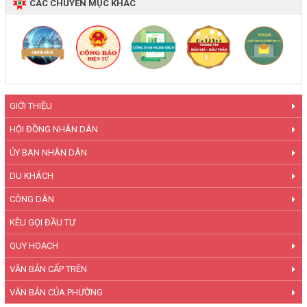
CÁC CHUYÊN MỤC KHÁC
GIỚI THIỆU
HỘI ĐỒNG NHÂN DÂN
ỦY BAN NHÂN DÂN
DU KHÁCH
CÔNG DÂN
KÊU GỌI ĐẦU TƯ
QUY HOẠCH
VĂN BẢN CẤP TRÊN
VĂN BẢN CỦA PHƯỜNG