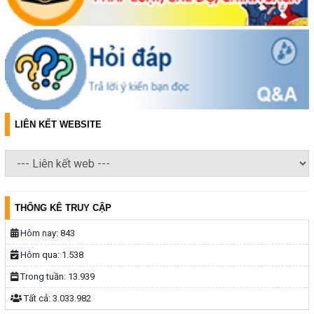
LIÊN KẾT WEBSITE
THỐNG KÊ TRUY CẬP
Hôm nay:
843
Hôm qua:
1.538
Trong tuần:
13.939
Tất cả:
3.033.982