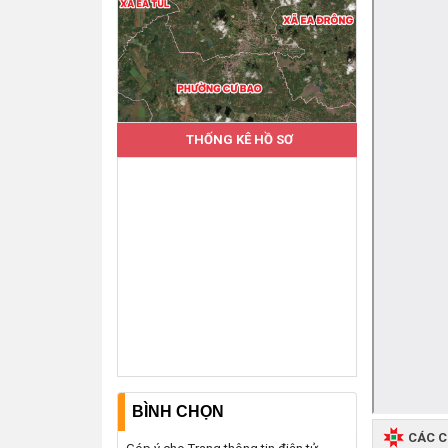
THỐNG KÊ HỒ SƠ
BÌNH CHỌN
CÁC 