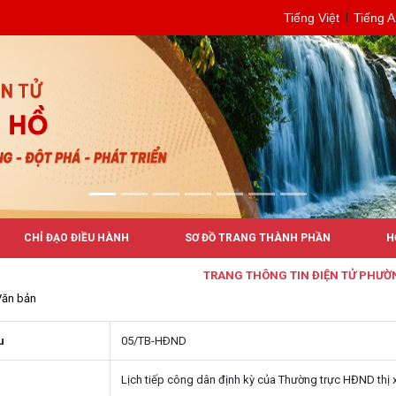
Tiếng Việt
Tiếng 
CHỈ ĐẠO ĐIỀU HÀNH
SƠ ĐỒ TRANG THÀNH PHẦN
H
TRANG THÔNG TIN ĐIỆN TỬ PHƯỜNG B
Văn bản
u
05/TB-HÐND
Lịch tiếp công dân định kỳ của Thường trực HĐND thị