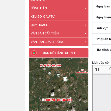
Ngày ban
CÔNG DÂN
KÊU GỌI ĐẦU TƯ
Ngày hiệu
QUY HOẠCH
Lĩnh vực
VĂN BẢN CẤP TRÊN
Cơ quan 
VĂN BẢN CỦA PHƯỜNG
File đính 
BẢN ĐỒ HÀNH CHÍNH
Lịch tiếp cô