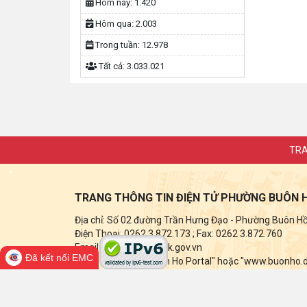
Hôm nay:
1.420
Hôm qua:
2.003
Trong tuần:
12.978
Tất cả:
3.033.021
TRA
TRANG THÔNG TIN ĐIỆN TỬ PHƯỜNG BUÔN 
Địa chỉ: Số 02 đường Trần Hưng Đạo - Phường Buôn Hồ -
Điện Thoại: 0262 3.872.173
; Fax:
0262 3.872.760
Email: buonho@daklak.gov.vn
Đã kết nối EMC
Ghi rõ nguồn tin "Buon Ho Portal" hoặc "www.buonho.dak
điện tử này