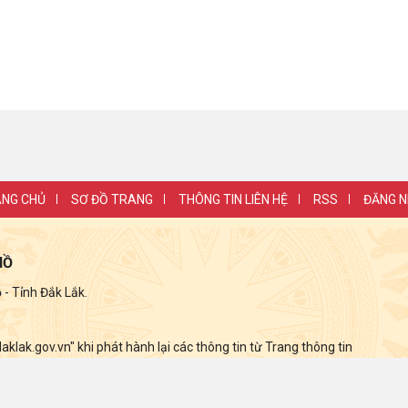
NG CHỦ
SƠ ĐỒ TRANG
THÔNG TIN LIÊN HỆ
RSS
ĐĂNG 
HỒ
 Tỉnh Đắk Lắk.
lak.gov.vn" khi phát hành lại các thông tin từ Trang thông tin