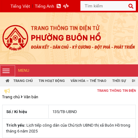
Tiếng Việt
Tiếng Anh
MENU
TRANG CHỦ
TIN HOẠT ĐỘNG
VĂN HÓA – THỂ THAO
THỜI SỰ
DỰ 
TRANG THÔNG TIN ĐIỆN TỬ PH
Trang chủ
Văn bản
Số / Kí hiệu
135/TB-UBND
Trích yếu:
Lịch tiếp công dân của Chủ tịch UBND thị xã Buôn Hồ trong
tháng 6 năm 2025