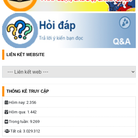
LIÊN KẾT WEBSITE
THỐNG KÊ TRUY CẬP
Hôm nay:
2.356
Hôm qua:
1.442
Trong tuần:
9.269
Tất cả:
3.029.312