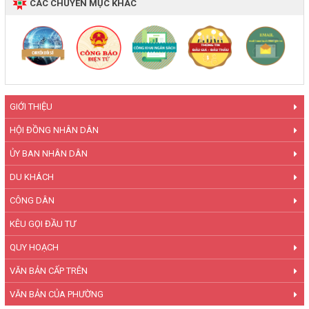
CÁC CHUYÊN MỤC KHÁC
GIỚI THIỆU
HỘI ĐỒNG NHÂN DÂN
ỦY BAN NHÂN DÂN
DU KHÁCH
CÔNG DÂN
KÊU GỌI ĐẦU TƯ
QUY HOẠCH
VĂN BẢN CẤP TRÊN
VĂN BẢN CỦA PHƯỜNG