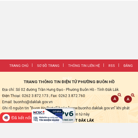
TRANG CHỦ
SƠ ĐỒ TRANG
THÔNG TIN LIÊN HỆ
RSS
ĐĂNG
NHẬP
TRANG THÔNG TIN ĐIỆN TỬ PHƯỜNG BUÔN HỒ
Địa chỉ: Số 02 đường Trần Hưng Đạo - Phường Buôn Hồ - Tỉnh Đắk Lắk.
Điện Thoại: 0262 3.872.173
; Fax:
0262 3.872.760
Email: buonho@daklak.gov.vn
Ghi rõ nguồn tin "Buon Ho Portal" hoặc "www.buonho.daklak.gov.vn" khi phát
hành lại các thông tin từ Trang thông tin điện tử này
Đã kết nối EMC
Thực hiện bởi
VNPT ĐẮK LẮK