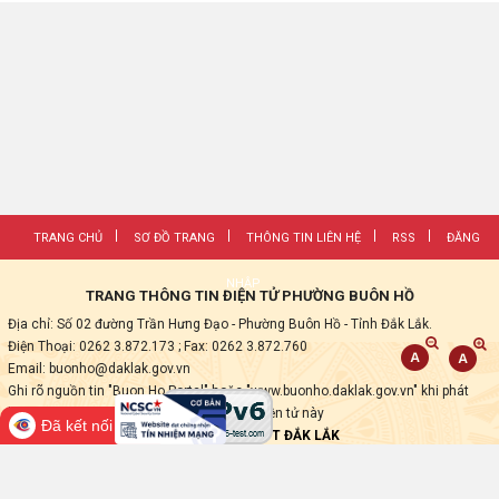
TRANG CHỦ
SƠ ĐỒ TRANG
THÔNG TIN LIÊN HỆ
RSS
ĐĂNG
NHẬP
TRANG THÔNG TIN ĐIỆN TỬ PHƯỜNG BUÔN HỒ
Địa chỉ: Số 02 đường Trần Hưng Đạo - Phường Buôn Hồ - Tỉnh Đắk Lắk.
Điện Thoại: 0262 3.872.173
; Fax:
0262 3.872.760
Email: buonho@daklak.gov.vn
Ghi rõ nguồn tin "Buon Ho Portal" hoặc "www.buonho.daklak.gov.vn" khi phát
hành lại các thông tin từ Trang thông tin điện tử này
Đã kết nối EMC
Thực hiện bởi
VNPT ĐẮK LẮK