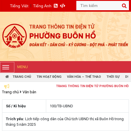
Tiếng Việt
Tiếng Anh
MENU
TRANG CHỦ
TIN HOẠT ĐỘNG
VĂN HÓA – THỂ THAO
THỜI SỰ
DỰ 
TRANG THÔNG TIN ĐIỆN TỬ PHƯỜNG BUÔN HỒ
Trang chủ
Văn bản
Số / Kí hiệu
100/TB-UBND
Trích yếu:
Lịch tiếp công dân của Chủ tịch UBND thị xã Buôn Hồ trong
tháng 5 năm 2025