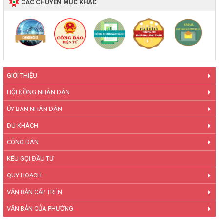
CÁC CHUYÊN MỤC KHÁC
GIỚI THIỆU
HỘI ĐỒNG NHÂN DÂN
ỦY BAN NHÂN DÂN
DU KHÁCH
CÔNG DÂN
KÊU GỌI ĐẦU TƯ
QUY HOẠCH
VĂN BẢN CẤP TRÊN
VĂN BẢN CỦA PHƯỜNG