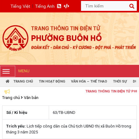
Tiếng Việt
Tiếng Anh
MENU
TRANG CHỦ
TIN HOẠT ĐỘNG
VĂN HÓA – THỂ THAO
THỜI SỰ
DỰ 
TRANG THÔNG TIN ĐIỆN TỬ PHƯỜNG B
Trang chủ
Văn bản
Số / Kí hiệu
63/TB-UBND
Trích yếu:
Lịch tiếp công dân của Chủ tịch UBND thị xã Buôn Hồ trong
tháng 3 năm 2025