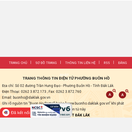
TRANG CHỦ
SƠ ĐỒ TRANG
THÔNG TIN LIÊN HỆ
RSS
ĐĂNG
NHẬP
TRANG THÔNG TIN ĐIỆN TỬ PHƯỜNG BUÔN HỒ
Địa chỉ: Số 02 đường Trần Hưng Đạo - Phường Buôn Hồ - Tỉnh Đắk Lắk.
Điện Thoại: 0262 3.872.173
; Fax:
0262 3.872.760
Email: buonho@daklak.gov.vn
Ghi rõ nguồn tin "Buon Ho Portal" hoặc "www.buonho.daklak.gov.vn" khi phát
hành lại các thông tin từ Trang thông tin điện tử này
Đã kết nối EMC
Thực hiện bởi
VNPT ĐẮK LẮK