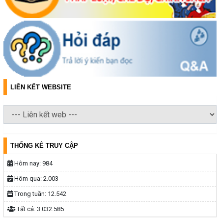
LIÊN KẾT WEBSITE
THỐNG KÊ TRUY CẬP
Hôm nay:
984
Hôm qua:
2.003
Trong tuần:
12.542
Tất cả:
3.032.585