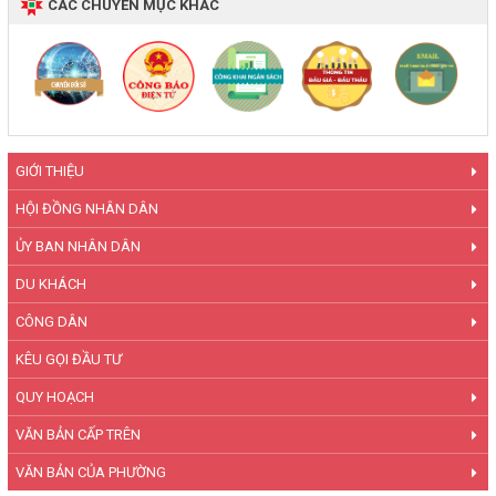
CÁC CHUYÊN MỤC KHÁC
GIỚI THIỆU
HỘI ĐỒNG NHÂN DÂN
ỦY BAN NHÂN DÂN
DU KHÁCH
CÔNG DÂN
KÊU GỌI ĐẦU TƯ
QUY HOẠCH
VĂN BẢN CẤP TRÊN
VĂN BẢN CỦA PHƯỜNG