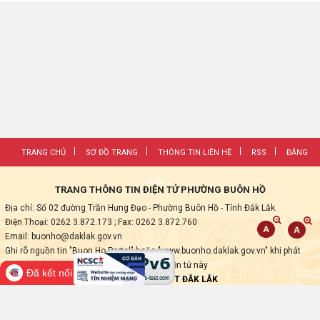
TRANG CHỦ
SƠ ĐỒ TRANG
THÔNG TIN LIÊN HỆ
RSS
ĐĂNG
NHẬP
TRANG THÔNG TIN ĐIỆN TỬ PHƯỜNG BUÔN HỒ
Địa chỉ: Số 02 đường Trần Hưng Đạo - Phường Buôn Hồ - Tỉnh Đắk Lắk.
Điện Thoại: 0262 3.872.173
; Fax:
0262 3.872.760
Email: buonho@daklak.gov.vn
Ghi rõ nguồn tin "Buon Ho Portal" hoặc "www.buonho.daklak.gov.vn" khi phát
hành lại các thông tin từ Trang thông tin điện tử này
Đã kết nối EMC
Thực hiện bởi
VNPT ĐẮK LẮK