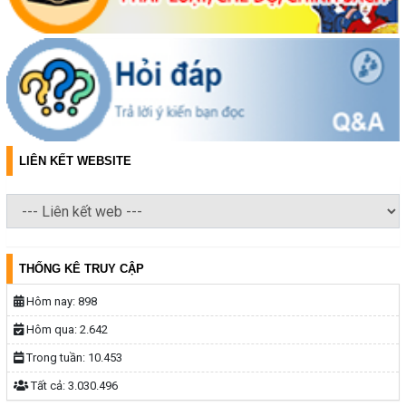
LIÊN KẾT WEBSITE
THỐNG KÊ TRUY CẬP
Hôm nay:
898
Hôm qua:
2.642
Trong tuần:
10.453
Tất cả:
3.030.496