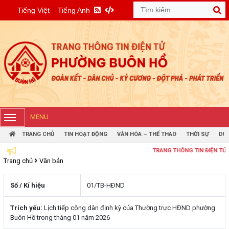
Tiếng Việt
Tiếng Anh
MENU
TRANG CHỦ
TIN HOẠT ĐỘNG
VĂN HÓA – THỂ THAO
THỜI SỰ
DỰ 
TRANG THÔNG TIN ĐIỆN TỬ PHƯỜN
Trang chủ
Văn bản
Số / Kí hiệu
01/TB-HÐND
Trích yếu:
Lịch tiếp công dân định kỳ của Thường trực HĐND phường
Buôn Hồ trong tháng 01 năm 2026