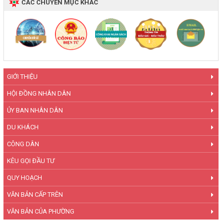
CÁC CHUYÊN MỤC KHÁC
GIỚI THIỆU
HỘI ĐỒNG NHÂN DÂN
ỦY BAN NHÂN DÂN
DU KHÁCH
CÔNG DÂN
KÊU GỌI ĐẦU TƯ
QUY HOẠCH
VĂN BẢN CẤP TRÊN
VĂN BẢN CỦA PHƯỜNG