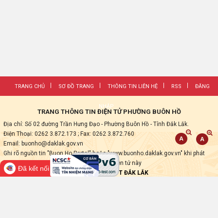
TRANG CHỦ
SƠ ĐỒ TRANG
THÔNG TIN LIÊN HỆ
RSS
ĐĂNG
NHẬP
TRANG THÔNG TIN ĐIỆN TỬ PHƯỜNG BUÔN HỒ
Địa chỉ: Số 02 đường Trần Hưng Đạo - Phường Buôn Hồ - Tỉnh Đắk Lắk.
Điện Thoại: 0262 3.872.173
; Fax:
0262 3.872.760
Email: buonho@daklak.gov.vn
Ghi rõ nguồn tin "Buon Ho Portal" hoặc "www.buonho.daklak.gov.vn" khi phát
hành lại các thông tin từ Trang thông tin điện tử này
Đã kết nối EMC
Thực hiện bởi
VNPT ĐẮK LẮK