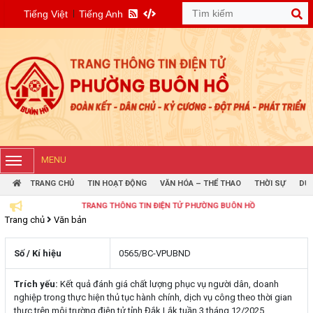
Tiếng Việt
Tiếng Anh
MENU
TRANG CHỦ
TIN HOẠT ĐỘNG
VĂN HÓA – THỂ THAO
THỜI SỰ
DỰ 
TRANG THÔNG TIN ĐIỆN TỬ PHƯỜNG BUÔN HỒ
Trang chủ
Văn bản
Số / Kí hiệu
0565/BC-VPUBND
Trích yếu:
Kết quả đánh giá chất lượng phục vụ người dân, doanh
nghiệp trong thực hiện thủ tục hành chính, dịch vụ công theo thời gian
thực trên môi trường điện tử tỉnh Đắk Lắk tuần 3 tháng 12/2025