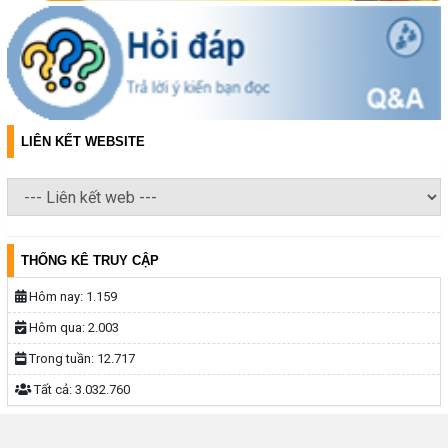
LIÊN KẾT WEBSITE
THỐNG KÊ TRUY CẬP
Hôm nay:
1.159
Hôm qua:
2.003
Trong tuần:
12.717
Tất cả:
3.032.760