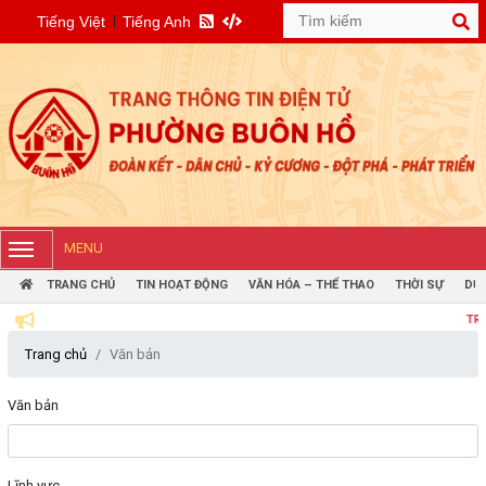
Tiếng Việt
Tiếng Anh
MENU
TRANG CHỦ
TIN HOẠT ĐỘNG
VĂN HÓA – THỂ THAO
THỜI SỰ
DỰ 
TRANG THÔN
Trang chủ
Văn bản
Văn bản
Lĩnh vực