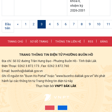
khóa II,
nhiệm kỳ
2026-2031
(current)
Đầu
«
1
2
3
4
5
6
7
8
9
10
11
tiên
TRANG CHỦ
SƠ ĐỒ TRANG
THÔNG TIN LIÊN HỆ
RSS
ĐĂNG
NHẬP
TRANG THÔNG TIN ĐIỆN TỬ PHƯỜNG BUÔN HỒ
Địa chỉ: Số 02 đường Trần Hưng Đạo - Phường Buôn Hồ - Tỉnh Đắk Lắk.
Điện Thoại: 0262 3.872.173
; Fax:
0262 3.872.760
Email: buonho@daklak.gov.vn
Ghi rõ nguồn tin "Buon Ho Portal" hoặc "www.buonho.daklak.gov.vn" khi phát
hành lại các thông tin từ Trang thông tin điện tử này
Thực hiện bởi
VNPT ĐẮK LẮK