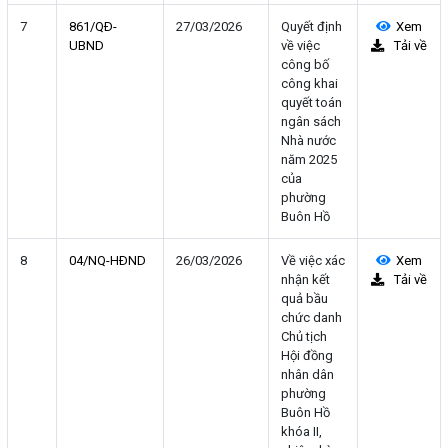
7
861/QÐ-
27/03/2026
Quyết định
Xem
UBND
về việc
Tải về
công bố
công khai
quyết toán
ngân sách
Nhà nước
năm 2025
của
phường
Buôn Hồ
8
04/NQ-HÐND
26/03/2026
Về việc xác
Xem
nhận kết
Tải về
quả bầu
chức danh
Chủ tịch
Hội đồng
nhân dân
phường
Buôn Hồ
khóa II,