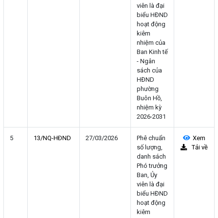
viên là đại
biểu HĐND
hoạt động
kiêm
nhiệm của
Ban Kinh tế
- Ngân
sách của
HĐND
phường
Buôn Hồ,
nhiệm kỳ
2026-2031
5
13/NQ-HÐND
27/03/2026
Phê chuẩn
Xem
số lượng,
Tải về
danh sách
Phó trưởng
Ban, Ủy
viên là đại
biểu HĐND
hoạt động
kiêm