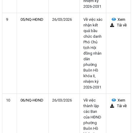
nhiệm kỳ
2026-2031
9
05/NQ-HÐND
26/03/2026
Về việc xác
Xem
nhận kết
Tải về
quả bầu
chức danh
Phó Chủ
tịch Hội
đồng nhân
dân
phường
Buôn Hồ
khóa II,
nhiệm kỳ
2026-2031
10
06/NQ-HÐND
26/03/2026
Về việc
Xem
thành lập
Tải về
các Ban
của HĐND
phường
Buôn Hồ