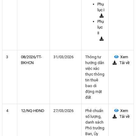
Phụ
lục I
Phụ
lục
II
3
08/2026/TT-
31/03/2026
Thông tư
Xem
BKHCN
hướng dẫn
Tải về
việc xác
thực thông
tin thuê
bao di
động mặt
đất
4
12/NQ-HÐND
27/03/2026
Phê chuẩn
Xem
số lượng,
Tải về
danh sách
Phó trưởng
Ban, Ủy