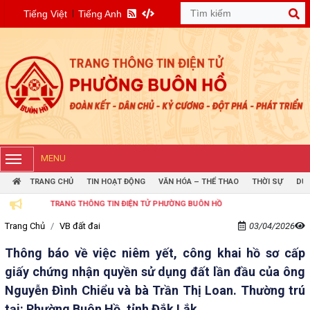
Tiếng Việt
Tiếng Anh
MENU
TRANG CHỦ
TIN HOẠT ĐỘNG
VĂN HÓA – THỂ THAO
THỜI SỰ
DỰ 
TRANG THÔNG TIN ĐIỆN TỬ PHƯỜNG BUÔN HỒ
Trang Chủ
VB đất đai
03/04/2026
Thông báo về việc niêm yết, công khai hồ sơ cấp
giấy chứng nhận quyền sử dụng đất lần đầu của ông
Nguyễn Đình Chiểu và bà Trần Thị Loan. Thường trú
tại: Phường Buôn Hồ, tỉnh Đắk Lắk.