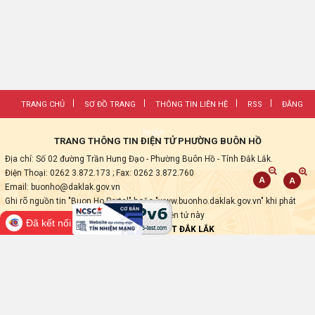
TRANG CHỦ
SƠ ĐỒ TRANG
THÔNG TIN LIÊN HỆ
RSS
ĐĂNG
NHẬP
TRANG THÔNG TIN ĐIỆN TỬ PHƯỜNG BUÔN HỒ
Địa chỉ: Số 02 đường Trần Hưng Đạo - Phường Buôn Hồ - Tỉnh Đắk Lắk.
Điện Thoại: 0262 3.872.173
; Fax:
0262 3.872.760
Email: buonho@daklak.gov.vn
Ghi rõ nguồn tin "Buon Ho Portal" hoặc "www.buonho.daklak.gov.vn" khi phát
hành lại các thông tin từ Trang thông tin điện tử này
Đã kết nối EMC
Thực hiện bởi
VNPT ĐẮK LẮK