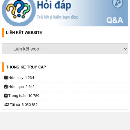
LIÊN KẾT WEBSITE
THỐNG KÊ TRUY CẬP
Hôm nay:
1.234
Hôm qua:
2.642
Trong tuần:
10.789
Tất cả:
3.030.832