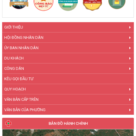
GIỚI THIỆU
HỘI ĐỒNG NHÂN DÂN
ỦY BAN NHÂN DÂN
DU KHÁCH
CÔNG DÂN
KÊU GỌI ĐẦU TƯ
QUY HOẠCH
VĂN BẢN CẤP TRÊN
VĂN BẢN CỦA PHƯỜNG
BẢN ĐỒ HÀNH CHÍNH