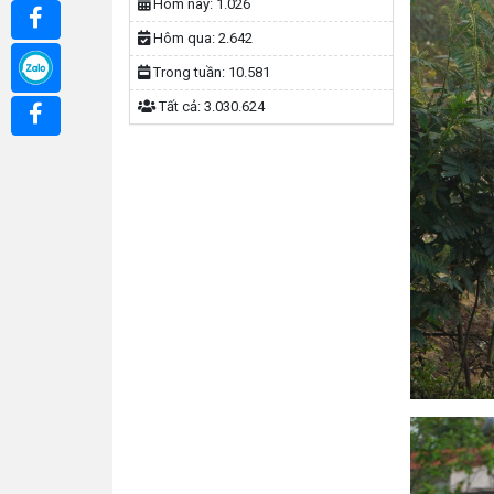
Hôm nay:
1.026
Hôm qua:
2.642
Trong tuần:
10.581
Tất cả:
3.030.624