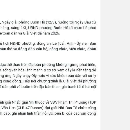
 Ngày giải phóng Buôn Hồ (12/3), hướng tới Ngày Bầu cử
 tháng, sáng 1/3, UBND phường Buôn Hồ tổ chức Lễ phát
e toàn dân và Giải Việt dã năm 2026.
ủ tịch HĐND phường; đồng chí Lê Tuấn Anh - Ủy viên Ban
oàn thể và đông đảo cán bộ, công chức, viên chức, đoàn
dục thể thao trên địa bàn phường không ngừng phát triển,
i sống văn hóa lành mạnh ở cơ sở, xem đây là nền tảng để
ng ứng Ngày chạy Olympic vì sức khỏe toàn dân với cự ly
ng cộng đồng. Tiếp nối chương trình là Giải Việt dã phường
 dân phố và buôn trên địa bàn tham gia tranh tài ở hai nội
 giải Nhất; giải Nhì thuộc về VĐV Phạm Thị Phương (TDP
 Văn Hơn (CLB 47 Runner) đạt giải Nhì. Ban Tổ chức cũng
ch cao, ghi nhận tinh thần nỗ lực, bền bỉ của các vận động