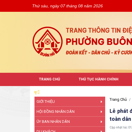
Thứ sáu, ngày 07 tháng 08 năm 2026
TRANG CHỦ
THỦ TỤC HÀNH CHÍNH
Trang Chủ
GIỚI THIỆU
Lễ phát 
HỘI ĐỒNG NHÂN DÂN
toàn dân
ỦY BAN NHÂN DÂN
Cập nhật lúc:
01
DU KHÁCH