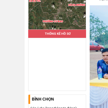
THỐNG KÊ HỒ SƠ
BÌNH CHỌN