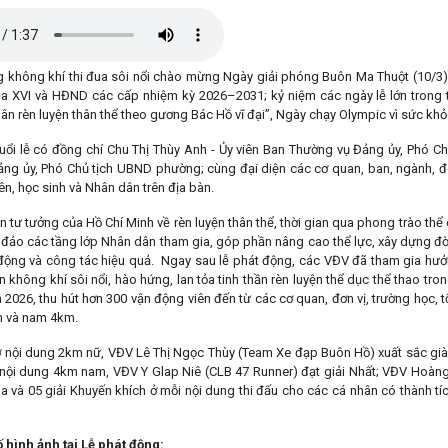
ông khí thi đua sôi nổi chào mừng Ngày giải phóng Buôn Ma Thuột (10/3),
a XVI và HĐND các cấp nhiệm kỳ 2026–2031; kỷ niệm các ngày lễ lớn trong
n rèn luyện thân thể theo gương Bác Hồ vĩ đại”, Ngày chạy Olympic vì sức khỏ
 lễ có đồng chí Chu Thị Thùy Anh - Ủy viên Ban Thường vụ Đảng ủy, Phó Ch
ng ủy, Phó Chủ tịch UBND phường; cùng đại diện các cơ quan, ban, ngành, đ
iên, học sinh và Nhân dân trên địa bàn.
ư tưởng của Hồ Chí Minh về rèn luyện thân thể, thời gian qua phong trào thể 
 đảo các tầng lớp Nhân dân tham gia, góp phần nâng cao thể lực, xây dựng đờ
 động và công tác hiệu quả. Ngay sau lễ phát động, các VĐV đã tham gia hưở
 không khí sôi nổi, hào hứng, lan tỏa tinh thần rèn luyện thể dục thể thao tro
026, thu hút hơn 300 vận động viên đến từ các cơ quan, đơn vị, trường học, tổ
m và nam 4km.
ội dung 2km nữ, VĐV Lê Thị Ngọc Thùy (Team Xe đạp Buôn Hồ) xuất sắc giành
 nội dung 4km nam, VĐV Y Glap Niê (CLB 47 Runner) đạt giải Nhất; VĐV Hoàng
Ba và 05 giải Khuyến khích ở mỗi nội dung thi đấu cho các cá nhân có thành tí
ố hình ảnh tại Lễ phát động: