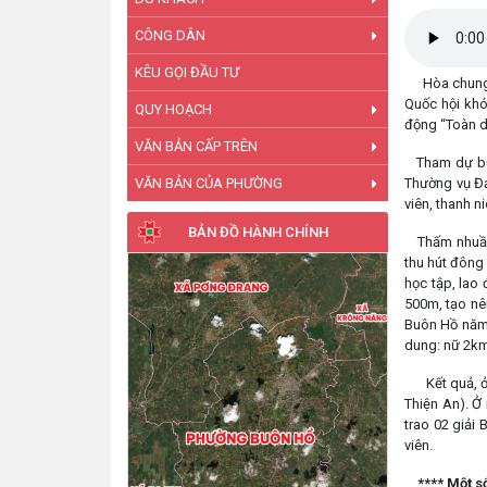
CÔNG DÂN
KÊU GỌI ĐẦU TƯ
Hòa chung kh
Quốc hội khó
QUY HOẠCH
động “Toàn dâ
VĂN BẢN CẤP TRÊN
Tham dự buổi
VĂN BẢN CỦA PHƯỜNG
Thường vụ Đả
viên, thanh n
BẢN ĐỒ HÀNH CHÍNH
Thấm nhuần t
thu hút đông
học tập, lao
500m, tạo nên
Buôn Hồ năm 2
dung: nữ 2k
Kết quả, ở n
Thiện An). Ở
trao 02 giải 
viên.
**** Một s