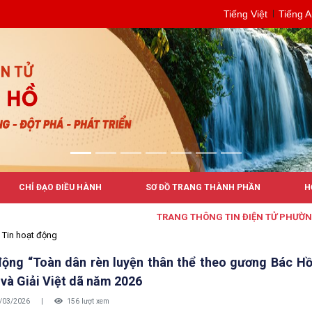
Tiếng Việt
Tiếng 
CHỈ ĐẠO ĐIỀU HÀNH
SƠ ĐỒ TRANG THÀNH PHẦN
H
TRANG THÔNG TIN ĐIỆN TỬ PHƯỜNG BUÔN HỒ
Tin hoạt động
động “Toàn dân rèn luyện thân thể theo gương Bác Hồ 
 và Giải Việt dã năm 2026
/03/2026
|
156 lượt xem