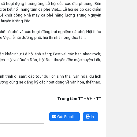
 số hoạt động hưởng ứng Lễ hội của các địa phương. Bên
tế kết nối, nâng tầm cà phê Việt,… Lễ hội sẽ có các điểm
g; Lễ khởi công Nhà máy cà phê năng lượng Trung Nguyên
iền CADA, huyện Krông Pắc…
ế cà phê và các hoạt động trải nghiệm cà phê; Hội thảo
à-phê Việt; lễ hội đường phố; hội thi nhà nông đua tài…
 khác như: Lễ hội ánh sáng; Festival các ban nhạc rock;
 lịch: Hội voi Buôn Đôn, Hội Đua thuyền độc mộc huyện Lắk;
trình di sản”; các tour du lịch sinh thái, văn hóa, du lịch
ương cũng sẽ đăng ký các hoạt động về văn hóa, thể thao,
Trung tâm TT - VH - TT
Gửi Email
In