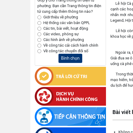
Góp ý cho Trang thông tin điện tử
Lễ hội Cà ph
phường: Bạn cần Trang thông tin điện
cạnh các hoạ
tử cung cấp thêm thông tin nào?
nhấn mới như
Giới thiệu về phường
Legend; Hội 
Hệ thống các văn bản QPPL
Các tin, bài viết, hoạt động
Lễ hội còn c
Các video, phóng sự
khoa học về 
Các hình ảnh về phường
Về công tác cải cách hành chính
Về công tác chuyển đổi số
Ngoài ra, Lễ
Bình chọn
Giải đua xe ô
uống 
Trong thời gi
mạo hiểm, tr
du lịch để hư
Lấy link copy
Bài viết
Không có