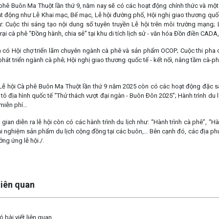
ê Buôn Ma Thuột lần thứ 9, năm nay sẽ có các hoạt động chính thức và một
t động như Lễ Khai mạc, Bế mạc, Lễ hội đường phố, Hội nghị giao thương quốc 
: Cuộc thi sáng tạo nội dung số tuyên truyền Lễ hội trên môi trường mạn
trại cà phê “Đồng hành, chia sẻ” tại khu di tích lịch sử - văn hóa Đồn đ
ó Hội chợ triển lãm chuyên ngành cà phê và sản phẩm OCOP; Cuộc thi pha ch
phát triển ngành cà phê; Hội nghị giao thương quốc tế - kết nối, nâng tầm c
 hội Cà phê Buôn Ma Thuột lần thứ 9 năm 2025 còn có các hoạt động đặc sắc
 tô địa hình quốc tế “Thử thách vượt đại ngàn - Buôn Đôn 2025”; Hành trình du
cà phê miễn phí…
an diễn ra lễ hội còn có các hành trình du lịch như: “Hành trình cà phê”, “Hành 
ải nghiệm sản phẩm du lịch cộng đồng tại các buôn,… Bên cạnh đó, các địa ph
ởng ứng lễ hội./.
 liên quan
 bài viết liên quan