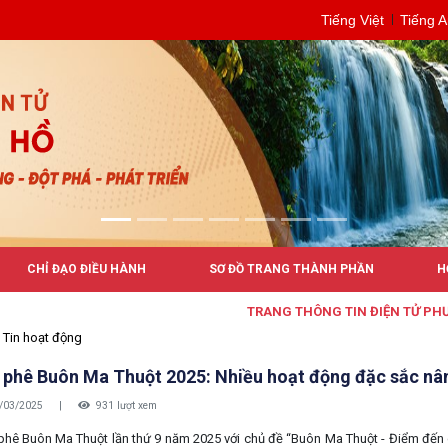
Tiếng Việt
Tiếng 
CHỈ ĐẠO ĐIỀU HÀNH
SƠ ĐỒ TRANG THÀNH PHẦN
H
TRANG THÔNG TIN ĐIỆN TỬ PHƯỜNG 
Tin hoạt động
à phê Buôn Ma Thuột 2025: Nhiều hoạt động đặc sắc nâ
/03/2025
|
931 lượt xem
ê Buôn Ma Thuột lần thứ 9 năm 2025 với chủ đề “Buôn Ma Thuột - Điểm đến của