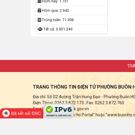
Hôm nay:
1.751
Hôm qua:
2.642
Trong tuần:
11.306
Tất cả:
3.031.349
TRA
TRANG THÔNG TIN ĐIỆN TỬ PHƯỜNG BUÔN 
Địa chỉ: Số 02 đường Trần Hưng Đạo - Phường Buôn Hồ -
Điện Thoại: 0262 3.872.173
; Fax:
0262 3.872.760
Email: buonho@daklak.gov.vn
Đã kết nối EMC
Ghi rõ nguồn tin "Buon Ho Portal" hoặc "www.buonho.dak
điện tử này