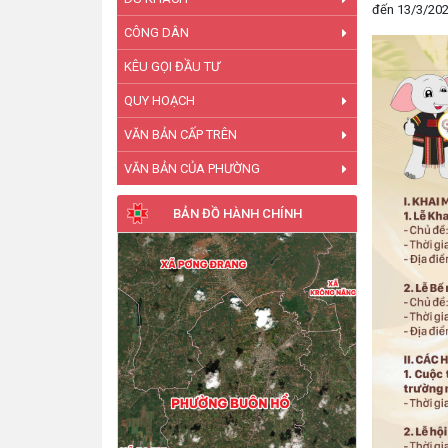
đến 13/3/202
CÔNG DÂN
KÊU GỌI ĐẦU TƯ
QUY HOẠCH
VĂN BẢN CẤP TRÊN
VĂN BẢN CỦA PHƯỜNG
BẢN ĐỒ HÀNH CHÍNH