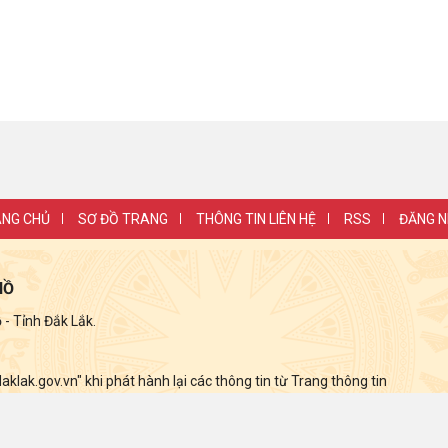
NG CHỦ
SƠ ĐỒ TRANG
THÔNG TIN LIÊN HỆ
RSS
ĐĂNG 
HỒ
 Tỉnh Đắk Lắk.
lak.gov.vn" khi phát hành lại các thông tin từ Trang thông tin