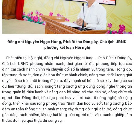
Đồng chí Nguyễn Ngọc Hùng, Phó Bí thư Đảng ủy, Chủ tịch UBND
phường kết luận Hội nghị
Phát biểu tại hội nghị, đồng chí Nguyễn Ngọc Hùng – Phó Bí thư Đảng ủy,
Chủ tịch UBND phường nhấn mạnh, thời gian tới địa phương tiếp tục xác
định cải cách hành chính và chuyển đổi số là nhiệm vụ trọng tâm. Trong đó,
tập trung rà soát, đơn giản hóa thủ tục hành chính; nâng cao chất lượng giải
quyết hồ sơ trên môi trường điện tử; đẩy mạnh số hóa hồ sơ, xây dựng cơ sở
dữ liệu “đúng, đủ, sạch, sống”; tăng cường ứng dụng công nghệ thông tin
trong quản lý, điều hành và nâng cao kỹ năng số cho cán bộ, công chức và
người dân. Đồng thời, tiếp tục phát huy vai trò các tổ công nghệ số cộng
đồng, triển khai sâu rộng phong trào “Bình dân học vụ số”, tăng cường bảo
đảm an toàn thông tin, an ninh mạng; xây dựng đội ngũ cán bộ, công chức
gần dân, trách nhiệm, lấy sự hài lòng của người dân và doanh nghiệp làm
thước đo hiệu quả thực thi công vụ.