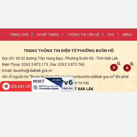
TRANG CHỦ
SƠ ĐỒ TRANG
THÔNG TIN LIÊN HỆ
RSS
ĐĂNG
NHẬP
TRANG THÔNG TIN ĐIỆN TỬ PHƯỜNG BUÔN HỒ
Địa chỉ: Số 02 đường Trần Hưng Đạo - Phường Buôn Hồ - Tỉnh Đắk Lắk.
Điện Thoại: 0262 3.872.173
; Fax:
0262 3.872.760
Email: buonho@daklak.gov.vn
Ghi rõ nguồn tin "Buon Ho Portal" hoặc "www.buonho.daklak.gov.vn" khi phát
hành lại các thông tin từ Trang thông tin điện tử này
Đã kết nối EMC
Thực hiện bởi
VNPT ĐẮK LẮK