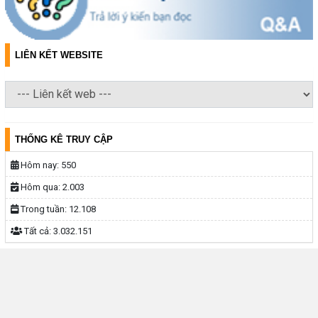
LIÊN KẾT WEBSITE
THỐNG KÊ TRUY CẬP
Hôm nay:
550
Hôm qua:
2.003
Trong tuần:
12.108
Tất cả:
3.032.151