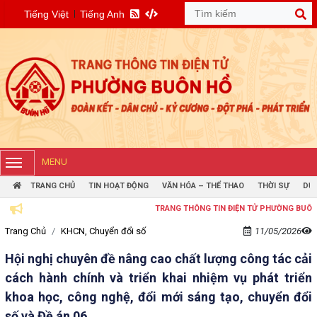
Tiếng Việt
Tiếng Anh
MENU
TRANG CHỦ
TIN HOẠT ĐỘNG
VĂN HÓA – THỂ THAO
THỜI SỰ
DỰ 
TRANG THÔNG TIN ĐIỆN TỬ PHƯỜNG BUÔN HỒ
Trang Chủ
KHCN, Chuyển đổi số
11/05/2026
Hội nghị chuyên đề nâng cao chất lượng công tác cải
cách hành chính và triển khai nhiệm vụ phát triển
khoa học, công nghệ, đổi mới sáng tạo, chuyển đổi
số và Đề án 06