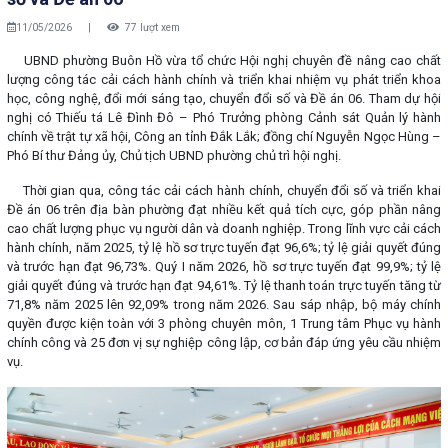
11/05/2026
|
77 lượt xem
UBND phường Buôn Hồ vừa tổ chức Hội nghị chuyên đề nâng cao chất
lượng công tác cải cách hành chính và triển khai nhiệm vụ phát triển khoa
học, công nghệ, đổi mới sáng tạo, chuyển đổi số và Đề án 06. Tham dự hội
nghị có Thiếu tá Lê Đình Đô – Phó Trưởng phòng Cảnh sát Quản lý hành
chính về trật tự xã hội, Công an tỉnh Đắk Lắk; đồng chí Nguyễn Ngọc Hùng –
Phó Bí thư Đảng ủy, Chủ tịch UBND phường chủ trì hội nghị.
Thời gian qua, công tác cải cách hành chính, chuyển đổi số và triển khai
Đề án 06 trên địa bàn phường đạt nhiều kết quả tích cực, góp phần nâng
cao chất lượng phục vụ người dân và doanh nghiệp. Trong lĩnh vực cải cách
hành chính, năm 2025, tỷ lệ hồ sơ trực tuyến đạt 96,6%; tỷ lệ giải quyết đúng
và trước hạn đạt 96,73%. Quý I năm 2026, hồ sơ trực tuyến đạt 99,9%; tỷ lệ
giải quyết đúng và trước hạn đạt 94,61%. Tỷ lệ thanh toán trực tuyến tăng từ
71,8% năm 2025 lên 92,09% trong năm 2026. Sau sáp nhập, bộ máy chính
quyền được kiện toàn với 3 phòng chuyên môn, 1 Trung tâm Phục vụ hành
chính công và 25 đơn vị sự nghiệp công lập, cơ bản đáp ứng yêu cầu nhiệm
vụ.