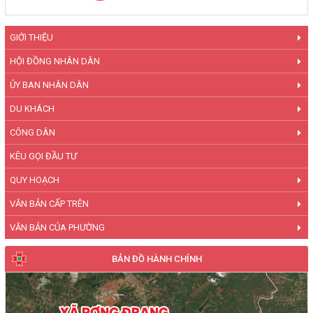
GIỚI THIỆU
HỘI ĐỒNG NHÂN DÂN
ỦY BAN NHÂN DÂN
DU KHÁCH
CÔNG DÂN
KÊU GỌI ĐẦU TƯ
QUY HOẠCH
VĂN BẢN CẤP TRÊN
VĂN BẢN CỦA PHƯỜNG
BẢN ĐỒ HÀNH CHÍNH