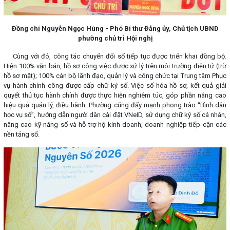
Đồng chí Nguyễn Ngọc Hùng - Phó Bí thư Đảng ủy, Chủ tịch UBND
phường chủ trì Hội nghị
Cùng với đó, công tác chuyển đổi số tiếp tục được triển khai đồng bộ.
Hiện 100% văn bản, hồ sơ công việc được xử lý trên môi trường điện tử (trừ
hồ sơ mật); 100% cán bộ lãnh đạo, quản lý và công chức tại Trung tâm Phục
vụ hành chính công được cấp chữ ký số. Việc số hóa hồ sơ, kết quả giải
quyết thủ tục hành chính được thực hiện nghiêm túc, góp phần nâng cao
hiệu quả quản lý, điều hành. Phường cũng đẩy mạnh phong trào “Bình dân
học vụ số”, hướng dẫn người dân cài đặt VNeID, sử dụng chữ ký số cá nhân,
nâng cao kỹ năng số và hỗ trợ hộ kinh doanh, doanh nghiệp tiếp cận các
nền tảng số.