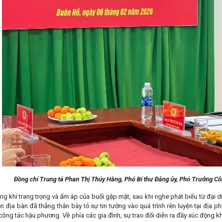
Đồng chí Trung tá Phan Thị Thúy Hằng, Phó Bí thư Đảng ủy, Phó Trưởng Côn
khí trang trọng và ấm áp của buổi gặp mặt, sau khi nghe phát biểu từ đại di
ên địa bàn đã thẳng thắn bày tỏ sự tin tưởng vào quá trình rèn luyện tại địa
ề công tác hậu phương. Về phía các gia đình, sự trao đổi diễn ra đầy xúc động