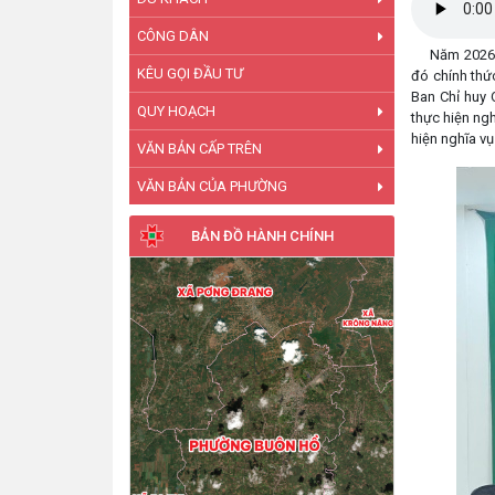
CÔNG DÂN
Năm 2026, ph
KÊU GỌI ĐẦU TƯ
đó chính thứ
Ban Chỉ huy
QUY HOẠCH
thực hiện ng
hiện nghĩa v
VĂN BẢN CẤP TRÊN
VĂN BẢN CỦA PHƯỜNG
BẢN ĐỒ HÀNH CHÍNH