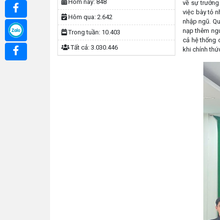
Hôm nay:
848
về sự trưởng
việc bày tỏ 
Hôm qua:
2.642
nhập ngũ. Qu
nạp thêm ngu
Trong tuần:
10.403
cả hệ thống 
Tất cả:
3.030.446
khi chính thứ