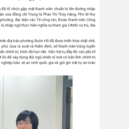
đã tổ chức gặp mặt thanh niên chuẩn bị lên đường nhập
ện của đồng chí Trung tá Phan Thị Thúy Hằng, Phó Bí thư
 phường, đại diện các Tổ công tác, Đoàn thanh niên Công
 bị nhập ngũ thực hiện nghĩa vụ tham gia CAND cư trú, đại
ên địa bàn phường Buôn Hồ đã được triển khai chặt chẽ,
hủ. Qua rà soát và thẩm định, số thanh niên trúng tuyển
chính trị, trình độ học vấn. Việc hội tụ đầy đủ các yếu tố
lõi để xây dựng đội ngũ chiến sĩ mới có bản lĩnh chính trị
nghiệp bảo vệ an ninh quốc gia và giữ gìn trật tự an toàn