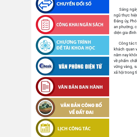
Sáng ngày 06
ngũ thực hiệ
Đảng ủy, Phó
an phường; cá
diện gia đình
Công tác tuy
khách quan v
năm nay không
về phẩm chất 
vững vàng, s
xã hội trong t