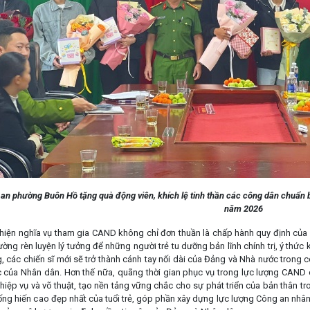
 an phường Buôn Hồ tặng quà động viên, khích lệ tinh thần các công dân chuẩn 
năm 2026
ện nghĩa vụ tham gia CAND không chỉ đơn thuần là chấp hành quy định của phá
ường rèn luyện lý tưởng để những người trẻ tu dưỡng bản lĩnh chính trị, ý thức
, các chiến sĩ mới sẽ trở thành cánh tay nối dài của Đảng và Nhà nước trong c
 của Nhân dân. Hơn thế nữa, quãng thời gian phục vụ trong lực lượng CAND cò
hiệp vụ và võ thuật, tạo nền tảng vững chắc cho sự phát triển của bản thân tr
cống hiến cao đẹp nhất của tuổi trẻ, góp phần xây dựng lực lượng Công an nhân