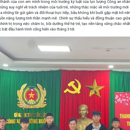
 thành của con em mình trong môi trường kỷ luật của lực lượng Công an nhân 
những suy nghĩ về trách nhiệm của tuổi trẻ, những thắc mắc về môi trường mới
a những lời gửi gắm và đối thoại trực tiếp, bầu không khí buổi gặp mặt trở nê
ồn năng lượng tinh thần mạnh mẽ. Chính sự thấu hiểu và đồng thuận cao giữ
chính trị trong việc chăm lo, bồi dưỡng thế hệ trẻ, tạo nền tảng vững chắc n
c bắt đầu hành trình cống hiến vào tháng 3 tới.