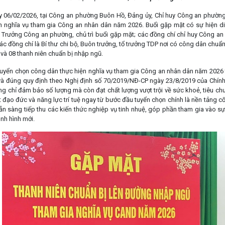
/02/2026, tại Công an phường Buôn Hồ, Đảng ủy, Chỉ huy Công an phường 
n nghĩa vụ tham gia Công an nhân dân năm 2026. Buổi gặp mặt có sự hiện di
 Trưởng Công an phường, chủ trì buổi gặp mặt; các đồng chí chỉ huy Công an
c đồng chí là Bí thư chi bộ, Buôn trưởng, tổ trưởng TDP nơi có công dân chuẩn
 và 08 thanh niên chuẩn bị nhập ngũ.
ển chọn công dân thực hiện nghĩa vụ tham gia Công an nhân dân năm 2026 tr
à đúng quy định theo Nghị định số 70/2019/NĐ-CP ngày 23/8/2019 của Chính p
 chỉ đảm bảo số lượng mà còn đạt chất lượng vượt trội về sức khoẻ, tiêu chuẩn 
đạo đức và năng lực trí tuệ ngay từ bước đầu tuyển chọn chính là nền tảng cốt 
ẵn sàng tiếp thu các kiến thức nghiệp vụ tinh nhuệ, góp phần tham gia vào sự 
ình hình mới.