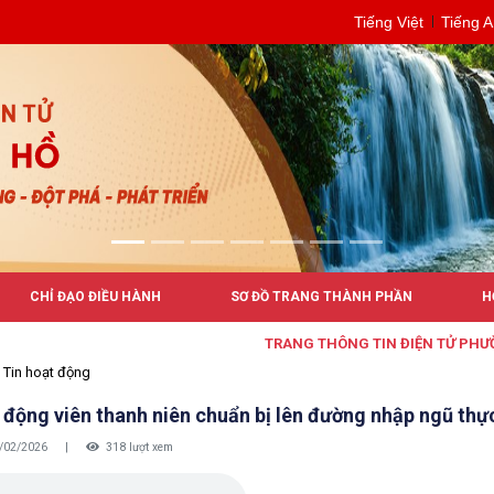
Tiếng Việt
Tiếng 
CHỈ ĐẠO ĐIỀU HÀNH
SƠ ĐỒ TRANG THÀNH PHẦN
H
TRANG THÔNG TIN ĐIỆN TỬ PHƯỜNG BUÔN 
Tin hoạt động
 động viên thanh niên chuẩn bị lên đường nhập ngũ th
/02/2026
|
318 lượt xem