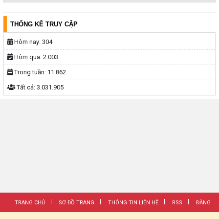
THỐNG KÊ TRUY CẬP
Hôm nay:
304
Hôm qua:
2.003
Trong tuần:
11.862
Tất cả:
3.031.905
TRANG CHỦ
SƠ ĐỒ TRANG
THÔNG TIN LIÊN HỆ
RSS
ĐĂNG