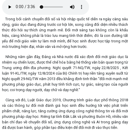
Trong bối cảnh chuyển đổi số và hội nhập quốc tế diễn ra ngày càng sâu
rộng, giáo dục đang đứng trước cơ hội lớn, song cũng đối diện nhiều thách
thức đòi hỏi sự thích ứng mạnh mẽ. Đổi mới sáng tạo không còn là khẩu
hiệu, càng không phải là trào lưu mang tính thời điểm; đó là con đường tất
yếu để mỗi giáo viên tự làm mới mình, để học sinh được học tập trong một
môi trường hiện đại, nhân văn và mở rộng hơn trước.
Những năm gần đây, Đảng và Nhà nước đã xác định đổi mới giáo dục là
nhiệm vụ chiến lược, được thể chế hóa bằng hệ thống văn bản quan trọng từ
Trung ương đến địa phương. Nghị quyết 71-NQ/TW, ngày 22/8/2025 , Kết
luận 91-KL/TW, ngày 12/8/2024 của Bộ Chính trị hay nền tảng xuyên suốt từ
Nghị quyết 29-NQ/TW năm 2013 đều khẳng định tinh thần “đổi mới mạnh mẽ
phương pháp giáo dục, phát huy tính tích cực, tự giác, sáng tạo của người
học; coi trọng dạy người, dạy chữ và dạy nghề.”
Cùng với đó, Luật Giáo dục 2019, Chương trình giáo dục phổ thông 2018
và các thông tư đổi mới đánh giá học sinh đều hướng tới việc phát triển
phẩm chất, năng lực, tăng cường ứng dụng công nghệ thông tin và đổi mới
phương pháp dạy học. Riêng tại tỉnh Đắk Lắk và phường Buôn Hồ, nhiều văn
bản chỉ đạo về chuyển đổi số, ứng dụng công nghệ và AI trong giảng dạy
đã được ban hành, góp phần tạo điều kiện để đổi mới đi vào thực tiễn.