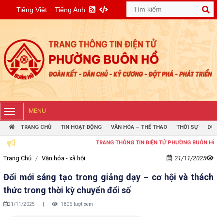
Tiếng Việt
Tiếng Anh
MENU
TRANG CHỦ
TIN HOẠT ĐỘNG
VĂN HÓA – THỂ THAO
THỜI SỰ
DỰ 
TRANG THÔNG TIN ĐIỆN TỬ PHƯỜNG BUÔN HỒ
Trang Chủ
Văn hóa - xã hội
21/11/2025
Đổi mới sáng tạo trong giảng dạy – cơ hội và thách
thức trong thời kỳ chuyển đổi số
21/11/2025
|
1806 lượt xem