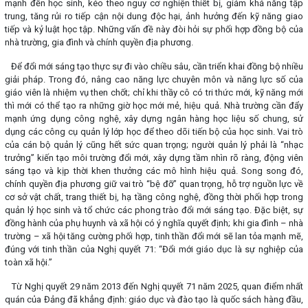
mạnh đến học sinh, kéo theo nguy cơ nghiện thiết bị, giảm khả năng tập
trung, tăng rủi ro tiếp cận nội dung độc hại, ảnh hưởng đến kỹ năng giao
tiếp và kỷ luật học tập. Những vấn đề này đòi hỏi sự phối hợp đồng bộ của
nhà trường, gia đình và chính quyền địa phương.
Để đổi mới sáng tạo thực sự đi vào chiều sâu, cần triển khai đồng bộ nhiều
giải pháp. Trong đó, nâng cao năng lực chuyên môn và năng lực số của
giáo viên là nhiệm vụ then chốt; chỉ khi thầy cô có tri thức mới, kỹ năng mới
thì mới có thể tạo ra những giờ học mới mẻ, hiệu quả. Nhà trường cần đẩy
mạnh ứng dụng công nghệ, xây dựng ngân hàng học liệu số chung, sử
dụng các công cụ quản lý lớp học để theo dõi tiến bộ của học sinh. Vai trò
của cán bộ quản lý cũng hết sức quan trọng; người quản lý phải là “nhạc
trưởng” kiến tạo môi trường đổi mới, xây dựng tầm nhìn rõ ràng, động viên
sáng tạo và kịp thời khen thưởng các mô hình hiệu quả. Song song đó,
chính quyền địa phương giữ vai trò “bệ đỡ” quan trọng, hỗ trợ nguồn lực về
cơ sở vật chất, trang thiết bị, hạ tầng công nghệ, đồng thời phối hợp trong
quản lý học sinh và tổ chức các phong trào đổi mới sáng tạo. Đặc biệt, sự
đồng hành của phụ huynh và xã hội có ý nghĩa quyết định; khi gia đình – nhà
trường – xã hội tăng cường phối hợp, tinh thần đổi mới sẽ lan tỏa mạnh mẽ,
đúng với tinh thần của Nghị quyết 71: “Đổi mới giáo dục là sự nghiệp của
toàn xã hội.”
Từ Nghị quyết 29 năm 2013 đến Nghị quyết 71 năm 2025, quan điểm nhất
quán của Đảng đã khẳng định: giáo dục và đào tạo là quốc sách hàng đầu,