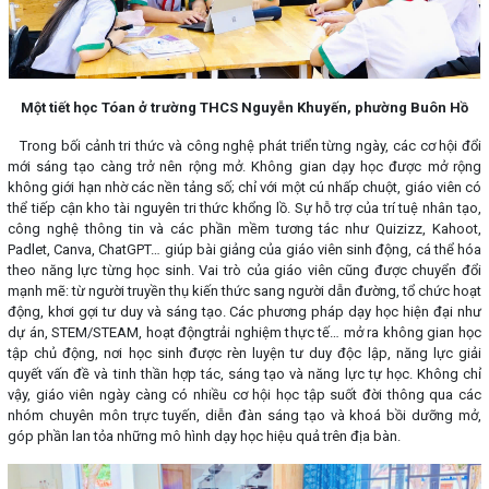
Một tiết học Tóan ở trường THCS Nguyễn Khuyến, phường Buôn Hồ
Trong bối cảnh tri thức và công nghệ phát triển từng ngày, các cơ hội đổi
mới sáng tạo càng trở nên rộng mở. Không gian dạy học được mở rộng
không giới hạn nhờ các nền tảng số; chỉ với một cú nhấp chuột, giáo viên có
thể tiếp cận kho tài nguyên tri thức khổng lồ. Sự hỗ trợ của trí tuệ nhân tạo,
công nghệ thông tin và các phần mềm tương tác như Quizizz, Kahoot,
Padlet, Canva, ChatGPT… giúp bài giảng của giáo viên sinh động, cá thể hóa
theo năng lực từng học sinh. Vai trò của giáo viên cũng được chuyển đổi
mạnh mẽ: từ người truyền thụ kiến thức sang người dẫn đường, tổ chức hoạt
động, khơi gợi tư duy và sáng tạo. Các phương pháp dạy học hiện đại như
dự án, STEM/STEAM, hoạt độngtrải nghiệm thực tế… mở ra không gian học
tập chủ động, nơi học sinh được rèn luyện tư duy độc lập, năng lực giải
quyết vấn đề và tinh thần hợp tác, sáng tạo và năng lực tự học. Không chỉ
vậy, giáo viên ngày càng có nhiều cơ hội học tập suốt đời thông qua các
nhóm chuyên môn trực tuyến, diễn đàn sáng tạo và khoá bồi dưỡng mở,
góp phần lan tỏa những mô hình dạy học hiệu quả trên địa bàn.